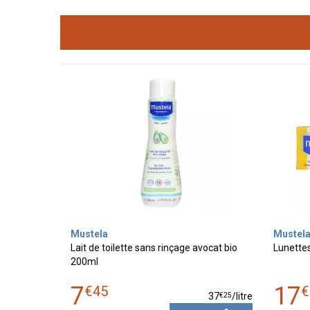
Mustela
Mustel
Lait de toilette sans rinçage avocat bio
Lunettes 
200ml
7
17
€
45
€
€
25
37
/
litre