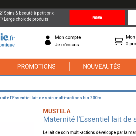
Promotions
Covi
Soins & beauté à petit prix
&
19
Large choix de produits
Offres
Cor
Mon 
Mon compte
0 pro
Je m’inscris
PROMOTIONS
NOUVEAUTÉS
nité l'Essentiel lait de soin multi-actions bio 200ml
MUSTELA
Maternité l'Essentiel lait de
Le lait de soin multi-actions développé par la ma