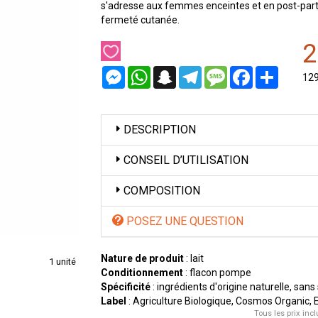
s'adresse aux femmes enceintes et en post-part
fermeté cutanée.
2
Messenger
WhatsApp
Snapchat
Telegram
Message
Facebook
Partager
12
DESCRIPTION
CONSEIL D’UTILISATION
COMPOSITION
POSEZ UNE QUESTION
Nature de produit
: lait
1 unité
Conditionnement
: flacon pompe
Spécificité
: ingrédients d'origine naturelle, sans
Label
: Agriculture Biologique, Cosmos Organic, 
Tous les prix incl