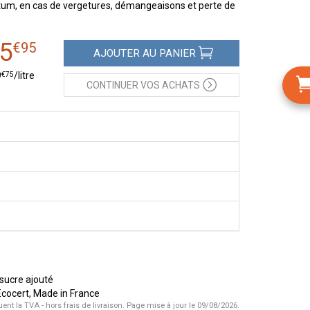
um, en cas de vergetures, démangeaisons et perte de
5
€
95
AJOUTER
AU PANIER
€
75
9
/
litre
CONTINUER
VOS ACHATS
 sucre ajouté
Ecocert, Made in France
uent la TVA - hors frais de livraison.
Page mise à jour le 09/08/2026.