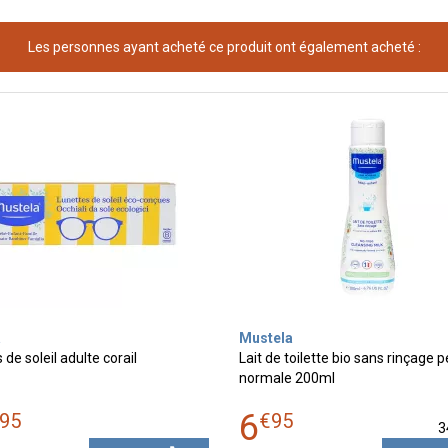
Les personnes ayant acheté ce produit ont également acheté :
a
Mustela
de soleil adulte corail
Lait de toilette bio sans rinçage 
normale 200ml
6
95
€
95
3