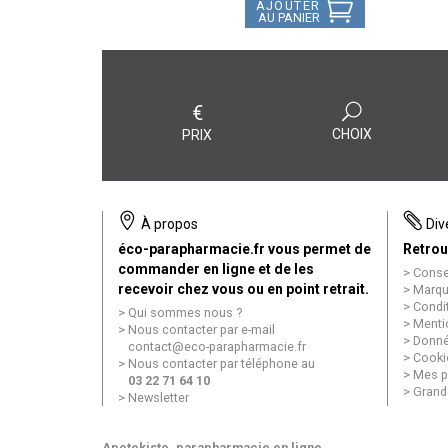
AJOUTER
AU PANIER
€
CHOIX
PRIX
À propos
Div
éco-parapharmacie.fr vous permet de
Retrou
commander en ligne et de les
Conse
recevoir chez vous ou en point retrait.
Marqu
Condi
Qui sommes nous ?
Menti
Nous contacter par e-mail
Donné
contact
@
eco-parapharmacie.fr
Cooki
Nous contacter par téléphone au
Mes p
03 22 71 64 10
Grand
Newsletter
Apotekisto
, parapharmacie en ligne