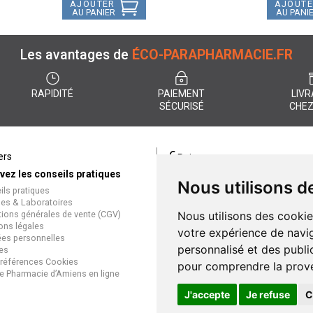
AJOUTER
AJOUT
AU PANIER
AU PANI
Les avantages de
ÉCO-PARAPHARMACIE.FR
RAPIDITÉ
PAIEMENT
LIVR
SÉCURISÉ
CHEZ
€
ers
Paiement
vez les conseils pratiques
éco-parapharmacie.fr offre un
Nous utilisons d
ils pratiques
paiement entièrement sécurisé
es & Laboratoires
que soit le mode de règlement
tions générales de vente (CGV)
Nous utilisons des cookie
Paiement sécurisé et simple
ons légales
votre expérience de navig
es personnelles
personnalisé et des public
es
références Cookies
pour comprendre la prove
e Pharmacie d’Amiens en ligne
J'accepte
Je refuse
C
Gran