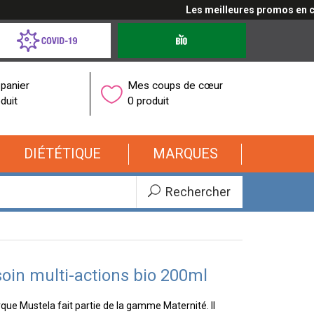
Les meilleures promos en cliqu
d-
Produits
bio
onavirus
panier
Mes coups de cœur
duit
0 produit
DIÉTÉTIQUE
MARQUES
Rechercher
 soin multi-actions bio 200ml
rque Mustela fait partie de la gamme Maternité. Il