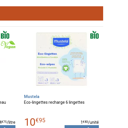
Mustela
peau
Eco-lingettes recharge 6 lingettes
10
€
95
€
75
€
83
4
/
litre
1
/unité