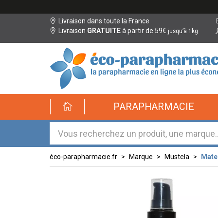
Livraison dans toute la France
Livraison
GRATUITE
à partir de 59€
jusqu’à 1kg
éco-
PARAPHARMACIE
parapharmacie.fr
éco-
parapharmacie.fr
éco-parapharmacie.fr
Marque
Mustela
Mater