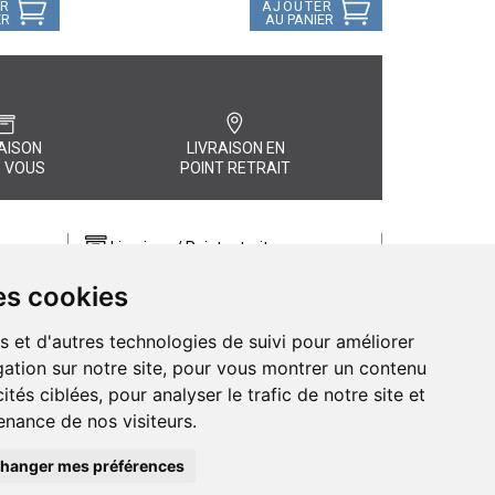
ER
AJOUTER
ER
AU PANIER
AISON
LIVRAISON EN
 VOUS
POINT RETRAIT
Livraison / Point retrait
Commandez en ligne et recevez votre
es cookies
commande rapidement chez vous ou
, quel
en point retrait
s et d'autres technologies de suivi pour améliorer
Livraison chez vous ou en points relais
ation sur notre site, pour vous montrer un contenu
ités ciblées, pour analyser le trafic de notre site et
nance de nos visiteurs.
hanger mes préférences
de Pharmacie d’Amiens - 11 rue Jean Catelas - 80000 Amiens