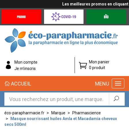
Les meilleures promos en cliquant ic
Promotions
Covid-
Produits
&
19
bio
Offres
Coronavirus
éco-
Mon panier
Mon compte
parapharmacie.fr
0 produit
Je m’inscris
éco-
ACCUEIL
MENU
parapharmacie.fr
éco-parapharmacie.fr
Marque
Pharmascience
Masque nourrissant huiles Amla et Macadamia cheveux
secs 500ml