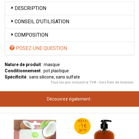
DESCRIPTION
CONSEIL D’UTILISATION
COMPOSITION
POSEZ UNE QUESTION
Nature de produit
: masque
Conditionnement
: pot plastique
Spécificité
: sans silicone, sans sulfate
Tous les prix incluent la TVA - hors frais de livraison.
Découvrez également :
99
€
RÉDUC
4
-1€
99
€
3
€
99
3