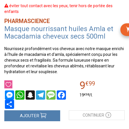
éviter tout contact avec les yeux, tenir hors de portée des
enfants
PHARMASCIENCE
Masque nourrissant huiles Amla et
Macadamia cheveux secs 500ml
Nourrissez profondément vos cheveux avec notre masque enrichi
à l'huile de macadamia et d'amla, spécialement conçu pour les
cheveux secs et fragilisés. Sa formule luxueuse répare en
profondeur et revitalise les cheveux abîmés, rétablissant leur
hydratation et leur souplesse.
9
€
99
Messenger
WhatsApp
Snapchat
Telegram
Message
Facebook
€
98
19
/
l.
Partager
CONTINUER
AJOUTER