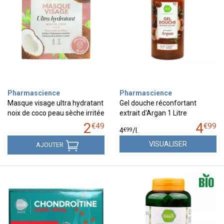
Pharmascience
Pharmascience
Masque visage ultra hydratant
Gel douche réconfortant
noix de coco peau sèche irritée
extrait d'Argan 1 Litre
2
4
€
49
€
99
€
99
4
/
l.
VISUALISER
AJOUTER