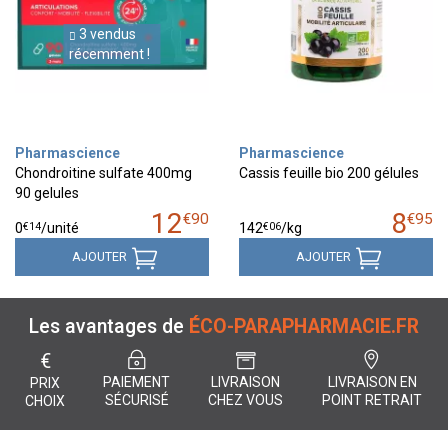
3 vendus
récemment !
Pharmascience
Pharmascience
Chondroitine sulfate 400mg
Cassis feuille bio 200 gélules
90 gelules
12
8
€
90
€
95
€
14
€
06
0
/unité
142
/kg
AJOUTER
AJOUTER
Les avantages de
ÉCO-PARAPHARMACIE.FR
€
PAIEMENT
LIVRAISON
LIVRAISON EN
PRIX
SÉCURISÉ
CHEZ VOUS
POINT RETRAIT
CHOIX