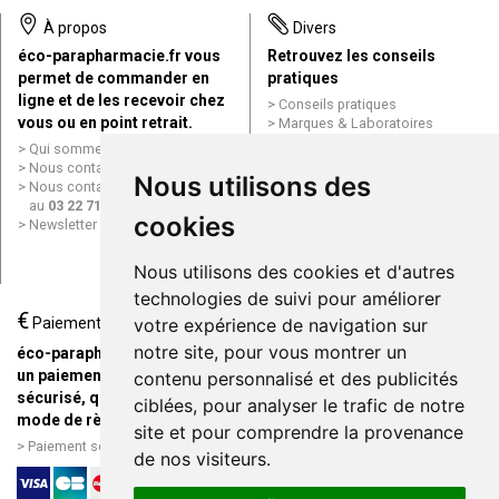
À propos
Divers
éco-parapharmacie.fr vous
Retrouvez les conseils
permet de commander en
pratiques
ligne et de les recevoir chez
Conseils pratiques
vous ou en point retrait.
Marques & Laboratoires
Conditions générales de vente
Qui sommes nous ?
(CGV)
Nous contacter par e-mail
Nous utilisons des
Mentions légales
Nous contacter par téléphone
Données personnelles
au
03 22 71 64 10
Cookies
cookies
Newsletter
Mes préférences Cookies
Grande Pharmacie d’Amiens en
Nous utilisons des cookies et d'autres
ligne
technologies de suivi pour améliorer
€
Livraison / Point retrait
Paiement
votre expérience de navigation sur
Commandez en ligne et
notre site, pour vous montrer un
éco-parapharmacie.fr offre
recevez votre commande
un paiement entièrement
contenu personnalisé et des publicités
rapidement chez vous ou en
sécurisé, quel que soit le
ciblées, pour analyser le trafic de notre
point retrait
mode de règlement
site et pour comprendre la provenance
Livraison chez vous ou en
Paiement sécurisé et simple
de nos visiteurs.
points relais