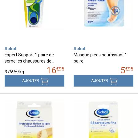
Scholl
Scholl
Expert Support 1 paire de
Masque pieds nourrissant 1
semelles chaussures de…
paire
16
5
€
95
€
95
€
67
376
/kg
AJOUTER
AJOUTER