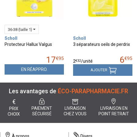
36-38 (taille 1)
Scholl
Scholl
Protecteur Hallux Valgus
3 séparateurs oeils de perdrix
17
6
€
95
€
95
€
32
2
/unité
EN RÉAPPRO.
AJOUTER
Les avantages de
ÉCO-PARAPHARMACIE.FR
€
PAIEMENT
LIVRAISON
LIVRAISON EN
PRIX
SÉCURISÉ
CHEZ VOUS
POINT RETRAIT
CHOIX
À propos
Divers