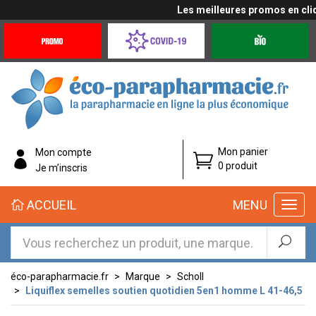
Les meilleures promos en cliqu
Promotions
Covid-
Produits
&
19
bio
Offres
Coronavirus
éco-
Mon panier
Mon compte
parapharmacie.fr
0 produit
Je m’inscris
éco-
ACCUEIL
MENU
parapharmacie.fr
éco-parapharmacie.fr
Marque
Scholl
Liquiflex semelles soutien quotidien 5en1 homme L 41-46,5