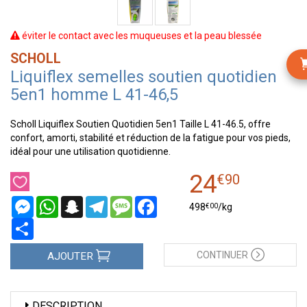
éviter le contact avec les muqueuses et la peau blessée
SCHOLL
Liquiflex semelles soutien quotidien
5en1 homme L 41-46,5
Scholl Liquiflex Soutien Quotidien 5en1 Taille L 41-46.5, offre
confort, amorti, stabilité et réduction de la fatigue pour vos pieds,
idéal pour une utilisation quotidienne.
24
€
90
Messenger
WhatsApp
Snapchat
Telegram
Message
Facebook
€
00
498
/kg
Partager
CONTINUER
AJOUTER
DESCRIPTION