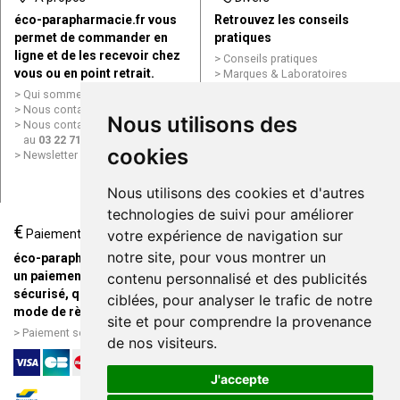
éco-parapharmacie.fr vous
Retrouvez les conseils
permet de commander en
pratiques
ligne et de les recevoir chez
Conseils pratiques
vous ou en point retrait.
Marques & Laboratoires
Conditions générales de vente
Qui sommes nous ?
(CGV)
Nous contacter par e-mail
Nous utilisons des
Mentions légales
Nous contacter par téléphone
Données personnelles
au
03 22 71 64 10
Cookies
cookies
Newsletter
Mes préférences Cookies
Grande Pharmacie d’Amiens en
Nous utilisons des cookies et d'autres
ligne
technologies de suivi pour améliorer
€
Livraison / Point retrait
Paiement
votre expérience de navigation sur
Commandez en ligne et
notre site, pour vous montrer un
éco-parapharmacie.fr offre
recevez votre commande
un paiement entièrement
contenu personnalisé et des publicités
rapidement chez vous ou en
sécurisé, quel que soit le
ciblées, pour analyser le trafic de notre
point retrait
mode de règlement
site et pour comprendre la provenance
Livraison chez vous ou en
Paiement sécurisé et simple
de nos visiteurs.
points relais
J'accepte