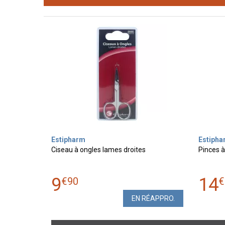
Estipharm
Estipha
Ciseau à ongles lames droites
Pinces à
9
14
€
90
€
EN RÉAPPRO.