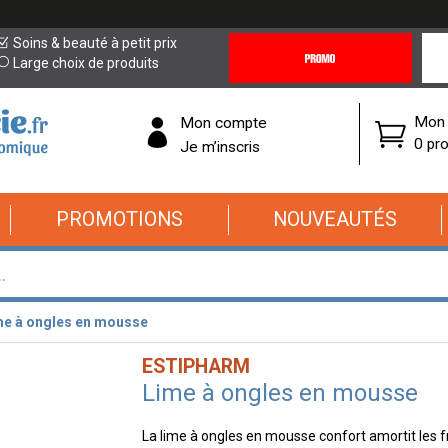
Promotions
Covi
Soins & beauté à petit prix
&
19
Large choix de produits
Offres
Cor
Mon 
Mon compte
0 pro
Je m’inscris
PROMOTIONS
NOUVEAUTÉS
me à ongles en mousse
ESTIPHARM
Lime à ongles en mousse
La lime à ongles en mousse confort amortit les f