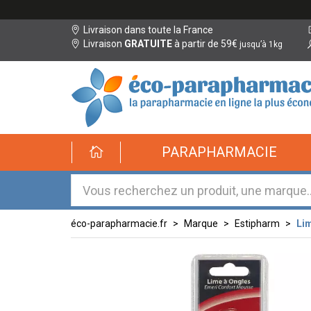
Livraison dans toute la France
Livraison
GRATUITE
à partir de 59€
jusqu’à 1kg
éco-
PARAPHARMACIE
parapharmacie.fr
éco-
parapharmacie.fr
éco-parapharmacie.fr
Marque
Estipharm
Li