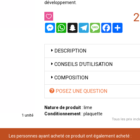
développement.
2
Messenger
WhatsApp
Snapchat
Telegram
Message
Facebook
Partager
DESCRIPTION
CONSEILS D'UTILISATION
COMPOSITION
POSEZ UNE QUESTION
Nature de produit
: lime
Conditionnement
: plaquette
1 unité
Tous les prix incl
Les personnes ayant acheté ce produit ont également acheté :