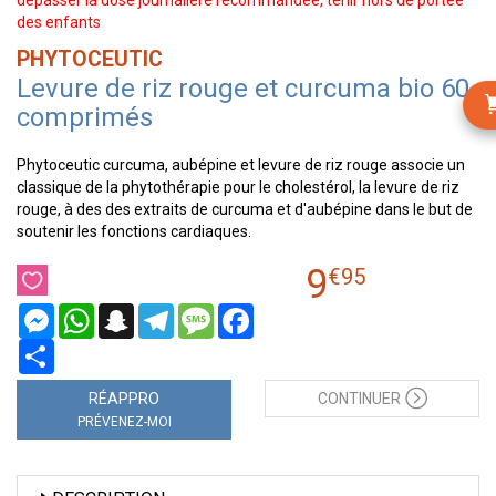
dépasser la dose journalière recommandée, tenir hors de portée
des enfants
PHYTOCEUTIC
Levure de riz rouge et curcuma bio 60
comprimés
Phytoceutic curcuma, aubépine et levure de riz rouge associe un
classique de la phytothérapie pour le cholestérol, la levure de riz
rouge, à des des extraits de curcuma et d'aubépine dans le but de
soutenir les fonctions cardiaques.
9
€
95
Messenger
WhatsApp
Snapchat
Telegram
Message
Facebook
Partager
RÉAPPRO
CONTINUER
PRÉVENEZ-MOI