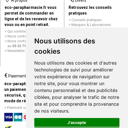
À propos
Divers
éco-parapharmacie.fr vous
Retrouvez les conseils
permet de commander en
pratiques
ligne et de les recevoir chez
Conseils pratiques
vous ou en point retrait.
Marques & Laboratoires
Conditions générales de vente
Qui sommes nous ?
(CGV)
Nous contacter par e-mail
Nous utilisons des
Mentions légales
Nous contacter par téléphone
Données personnelles
au
03 22 71 64 10
Cookies
cookies
Newsletter
Mes préférences Cookies
Grande Pharmacie d’Amiens en
Nous utilisons des cookies et d'autres
ligne
technologies de suivi pour améliorer
€
Livraison / Point retrait
Paiement
votre expérience de navigation sur
Commandez en ligne et
notre site, pour vous montrer un
éco-parapharmacie.fr offre
recevez votre commande
un paiement entièrement
contenu personnalisé et des publicités
rapidement chez vous ou en
sécurisé, quel que soit le
ciblées, pour analyser le trafic de notre
point retrait
mode de règlement
site et pour comprendre la provenance
Livraison chez vous ou en
Paiement sécurisé et simple
de nos visiteurs.
points relais
J'accepte