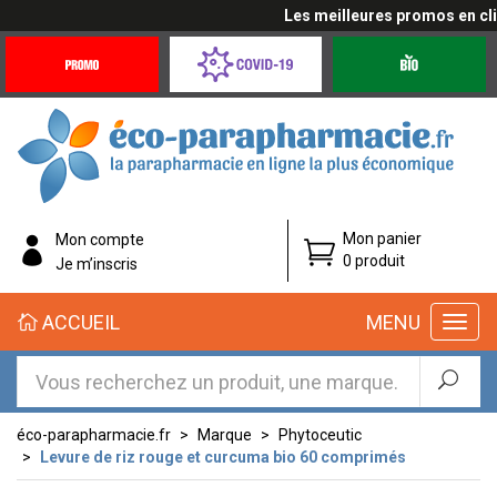
Les meilleures promos en cliqu
Promotions
Covid-
Produits
&
19
bio
Offres
Coronavirus
éco-
Mon panier
Mon compte
parapharmacie.fr
0 produit
Je m’inscris
éco-
ACCUEIL
MENU
parapharmacie.fr
éco-parapharmacie.fr
Marque
Phytoceutic
Levure de riz rouge et curcuma bio 60 comprimés