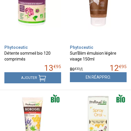
Phytoceutic
Phytoceutic
Détente sommeil bio 120
Sun'Blim émulsion légère
comprimés
visage 150ml
13
12
€
95
€
95
€
33
86
/
l.
EN RÉAPPRO.
AJOUTER