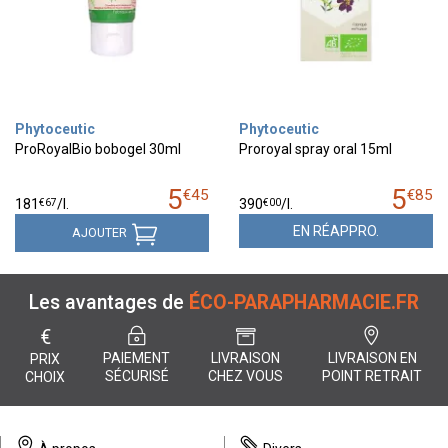
Phytoceutic
Phytoceutic
ProRoyalBio bobogel 30ml
Proroyal spray oral 15ml
5
5
€
45
€
85
€
67
€
00
181
/
l.
390
/
l.
EN RÉAPPRO.
AJOUTER
Les avantages de
ÉCO-PARAPHARMACIE.FR
€
PAIEMENT
LIVRAISON
LIVRAISON EN
PRIX
SÉCURISÉ
CHEZ VOUS
POINT RETRAIT
CHOIX