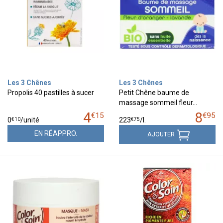
Les 3 Chênes
Les 3 Chênes
Propolis 40 pastilles à sucer
Petit Chêne baume de
massage sommeil fleur…
4
8
€
15
€
95
€
10
€
75
0
/unité
223
/
l.
EN RÉAPPRO.
AJOUTER