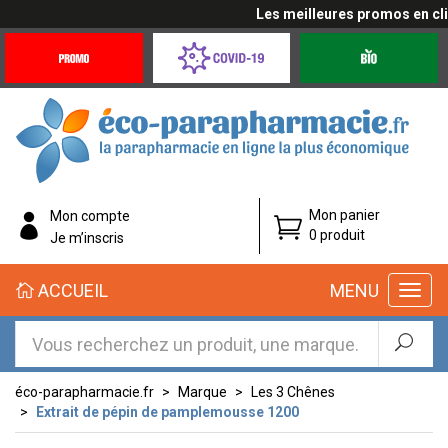
Les meilleures promos en cliqu
Promotions
Covid-
Produits
&
19
bio
Offres
Coronavirus
éco-
Mon panier
Mon compte
parapharmacie.fr
0 produit
Je m’inscris
éco-
ACCUEIL
MENU
parapharmacie.fr
éco-parapharmacie.fr
Marque
Les 3 Chênes
Extrait de pépin de pamplemousse 1200