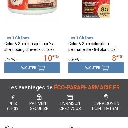
Les 3 Chênes
Les 3 Chênes
Color & Soin masque après-
Color & Soin coloration
shampoing cheveux colorés…
permanente - 8G blond clair…
10
8
€
95
€
90
€
75
€
93
54
/
l.
65
/
l.
AJOUTER
AJOUTER
Les avantages de
ÉCO-PARAPHARMACIE.FR
€
PAIEMENT
LIVRAISON
LIVRAISON EN
PRIX
SÉCURISÉ
CHEZ VOUS
POINT RETRAIT
CHOIX