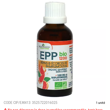
CODE CIP/EAN13:
3525722016025
1 unité