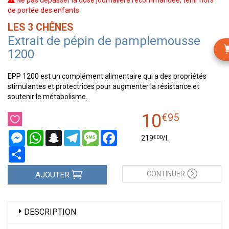
Ne pas dépasser la dose journalière recommandée, tenir hors
de portée des enfants
LES 3 CHÊNES
Extrait de pépin de pamplemousse
1200
EPP 1200 est un complément alimentaire qui a des propriétés
stimulantes et protectrices pour augmenter la résistance et
soutenir le métabolisme.
10
€
95
Messenger
WhatsApp
Snapchat
Telegram
Message
Facebook
€
00
219
/
l.
Partager
CONTINUER
AJOUTER
DESCRIPTION