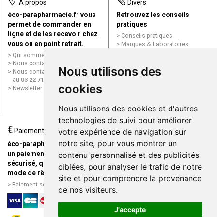
À propos
Divers
éco-parapharmacie.fr vous
Retrouvez les conseils
permet de commander en
pratiques
ligne et de les recevoir chez
Conseils pratiques
vous ou en point retrait.
Marques & Laboratoires
Conditions générales de vente
Qui sommes nous ?
(CGV)
Nous contacter par e-mail
Nous utilisons des
Mentions légales
Nous contacter par téléphone
Données personnelles
au
03 22 71 64 10
Cookies
cookies
Newsletter
Mes préférences Cookies
Grande Pharmacie d’Amiens en
Nous utilisons des cookies et d'autres
ligne
technologies de suivi pour améliorer
€
Livraison / Point retrait
Paiement
votre expérience de navigation sur
Commandez en ligne et
notre site, pour vous montrer un
éco-parapharmacie.fr offre
recevez votre commande
un paiement entièrement
contenu personnalisé et des publicités
rapidement chez vous ou en
sécurisé, quel que soit le
ciblées, pour analyser le trafic de notre
point retrait
mode de règlement
site et pour comprendre la provenance
Livraison chez vous ou en
Paiement sécurisé et simple
de nos visiteurs.
points relais
J'accepte