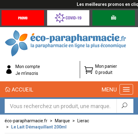
Les meilleures promos en cliqua
Promotions
Covid-
Produits
&
19
bio
Offres
Coronavirus
éco-
Mon panier
Mon compte
parapharmacie.fr
0 produit
Je m’inscris
éco-
ACCUEIL
MENU
parapharmacie.fr
éco-parapharmacie.fr
Marque
Lierac
Le Lait Démaquillant 200ml