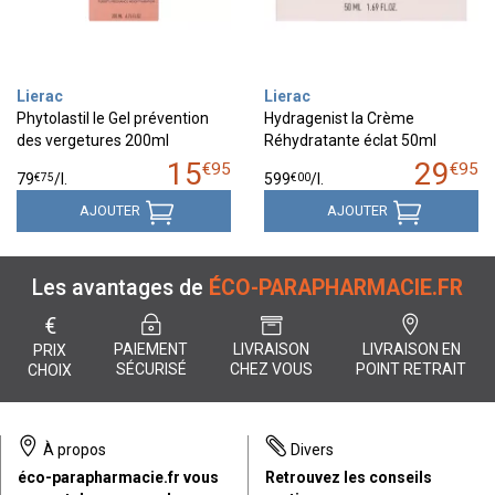
Lierac
Lierac
Phytolastil le Gel prévention
Hydragenist la Crème
des vergetures 200ml
Réhydratante éclat 50ml
15
29
€
95
€
95
€
75
€
00
79
/
l.
599
/
l.
AJOUTER
AJOUTER
Les avantages de
ÉCO-PARAPHARMACIE.FR
€
PAIEMENT
LIVRAISON
LIVRAISON EN
PRIX
SÉCURISÉ
CHEZ VOUS
POINT RETRAIT
CHOIX
À propos
Divers
éco-parapharmacie.fr vous
Retrouvez les conseils