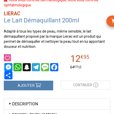
Testé sous contrôle dermatologique, testé sous contrôle
ophtalmologique
LIERAC
Le Lait Démaquillant 200ml
Adapté à tous les types de peau, même sensible, le lait
démaquillant proposé par la marque Lierac est un produit qui
permet de démaquiller et nettoyer la peau tout en lui apportant
douceur et nutrition.
12
€
95
Messenger
WhatsApp
Snapchat
Telegram
Message
Facebook
€
75
64
/
l.
Partager
CONTINUER
AJOUTER
DESCRIPTION