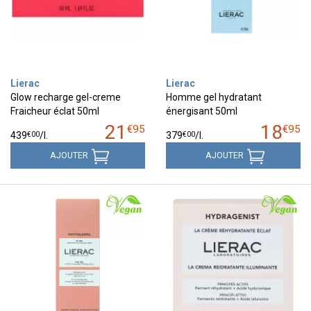
Lierac
Lierac
Glow recharge gel-creme
Homme gel hydratant
Fraicheur éclat 50ml
énergisant 50ml
21
18
€
95
€
95
€
00
€
00
439
/
l.
379
/
l.
AJOUTER
AJOUTER