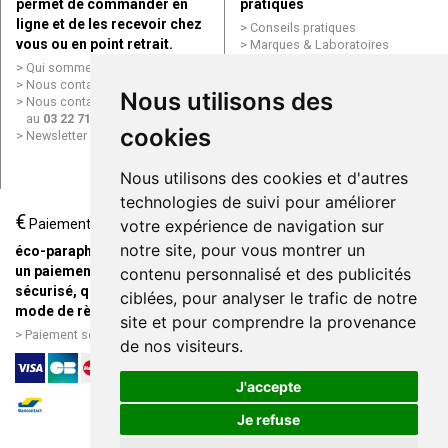
permet de commander en
pratiques
ligne et de les recevoir chez
Conseils pratiques
vous ou en point retrait.
Marques & Laboratoires
Conditions générales de vente
Qui sommes nous ?
(CGV)
Nous contacter par e-mail
Nous utilisons des
Mentions légales
Nous contacter par téléphone
Données personnelles
au
03 22 71 64 10
Cookies
cookies
Newsletter
Mes préférences Cookies
Grande Pharmacie d’Amiens en
Nous utilisons des cookies et d'autres
ligne
technologies de suivi pour améliorer
€
Livraison / Point retrait
Paiement
votre expérience de navigation sur
Commandez en ligne et
notre site, pour vous montrer un
éco-parapharmacie.fr offre
recevez votre commande
un paiement entièrement
contenu personnalisé et des publicités
rapidement chez vous ou en
sécurisé, quel que soit le
ciblées, pour analyser le trafic de notre
point retrait
mode de règlement
site et pour comprendre la provenance
Livraison chez vous ou en
Paiement sécurisé et simple
de nos visiteurs.
points relais
J'accepte
Je refuse