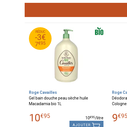
RÉDUC
95
€
10
-3€
95
€
7
€
95
7
Roge Cavailles
Roge Ca
Gel bain douche peau sèche huile
Déodoran
Macadamia bio 1L
Cologne 
10
9
€
95
€
9
€
95
10
/
litre
AJOUTER