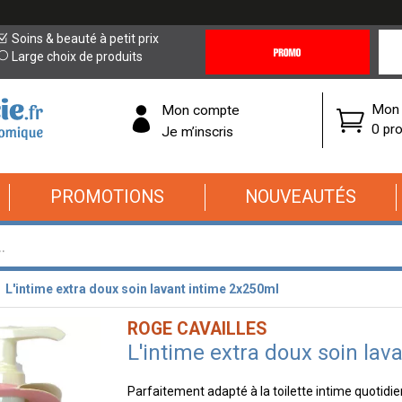
Promotions
Covi
Soins & beauté à petit prix
&
19
Large choix de produits
Offres
Cor
Mon 
Mon compte
0 pro
Je m’inscris
PROMOTIONS
NOUVEAUTÉS
L'intime extra doux soin lavant intime 2x250ml
ROGE CAVAILLES
L'intime extra doux soin lav
Parfaitement adapté à la toilette intime quotidie