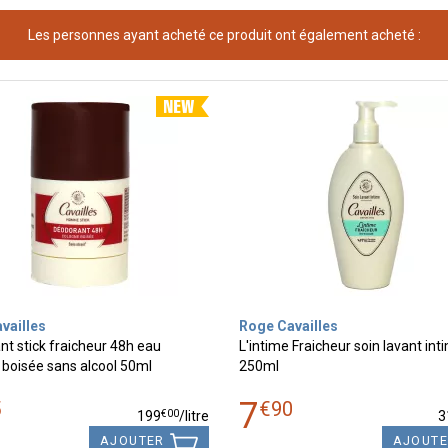
Les personnes ayant acheté ce produit ont également acheté :
vailles
Roge Cavailles
t stick fraicheur 48h eau
L'intime Fraicheur soin lavant int
boisée sans alcool 50ml
250ml
7
5
€
90
€
00
199
/
litre
3
AJOUTER
AJOUT