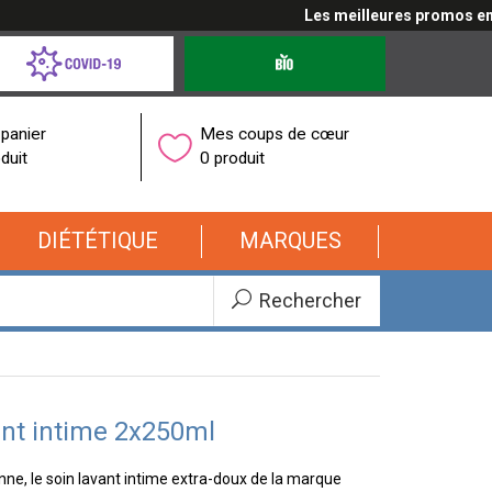
Les meilleures promos en cli
d-
Produits
bio
onavirus
panier
Mes coups de cœur
duit
0 produit
DIÉTÉTIQUE
MARQUES
Rechercher
ant intime 2x250ml
nne, le soin lavant intime extra-doux de la marque