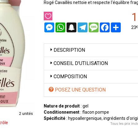
Rogé Cavaillès nettoie et respecte l'équilibre frag
1
Messenger
WhatsApp
Snapchat
Telegram
Message
Facebook
Partager
€
23
DESCRIPTION
CONSEIL D’UTILISATION
COMPOSITION
POSEZ UNE QUESTION
Nature de produit
: gel
Conditionnement
: flacon pompe
2 unités
Spécificité
: hypoallergenique, ingrédients d'orig
rôle
Tous les prix incl