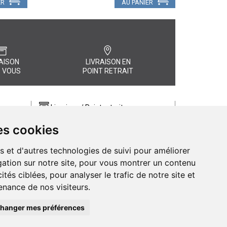
ER
AU PANIER
AISON
LIVRAISON EN
 VOUS
POINT RETRAIT
Livraison / Point retrait
Commandez en ligne et recevez votre
es cookies
commande rapidement chez vous ou
, quel
en point retrait
s et d'autres technologies de suivi pour améliorer
Livraison chez vous ou en points relais
ation sur notre site, pour vous montrer un contenu
ités ciblées, pour analyser le trafic de notre site et
nance de nos visiteurs.
hanger mes préférences
de Pharmacie d’Amiens - 11 rue Jean Catelas - 80000 Amiens