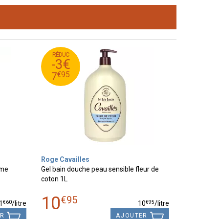
RÉDUC
95
€
10
-3€
95
€
7
€
95
7
Roge Cavailles
ime
Gel bain douche peau sensible fleur de
coton 1L
10
€
95
€
60
€
95
1
/
litre
10
/
litre
ER
AJOUTER