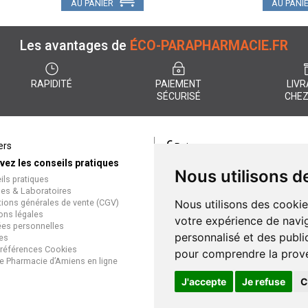
AU PANIER
AU PANI
Les avantages de
ÉCO-PARAPHARMACIE.FR
RAPIDITÉ
PAIEMENT
LIVR
SÉCURISÉ
CHEZ
€
ers
Paiement
vez les conseils pratiques
éco-parapharmacie.fr offre un
Nous utilisons d
ils pratiques
paiement entièrement sécurisé
es & Laboratoires
que soit le mode de règlement
tions générales de vente (CGV)
Nous utilisons des cookie
Paiement sécurisé et simple
ons légales
votre expérience de navig
es personnelles
personnalisé et des public
es
références Cookies
pour comprendre la prove
e Pharmacie d’Amiens en ligne
J'accepte
Je refuse
C
Gran