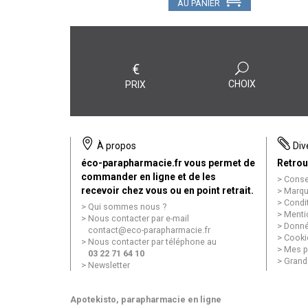
AU PANIER
€
CHOIX
PRIX
À propos
Div
éco-parapharmacie.fr vous permet de
Retrou
commander en ligne et de les
Conse
recevoir chez vous ou en point retrait.
Marqu
Condi
Qui sommes nous ?
Menti
Nous contacter par e-mail
Donné
contact
@
eco-parapharmacie.fr
Cooki
Nous contacter par téléphone au
Mes p
03 22 71 64 10
Grand
Newsletter
Apotekisto
, parapharmacie en ligne