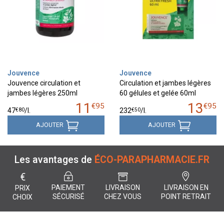
Jouvence
Jouvence
Jouvence circulation et
Circulation et jambes légères
jambes légères 250ml
60 gélules et gelée 60ml
11
13
€
95
€
95
€
80
€
50
47
/
l.
232
/
l.
AJOUTER
AJOUTER
Les avantages de
ÉCO-PARAPHARMACIE.FR
€
PAIEMENT
LIVRAISON
LIVRAISON EN
PRIX
SÉCURISÉ
CHEZ VOUS
POINT RETRAIT
CHOIX