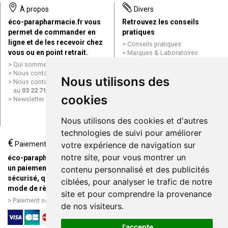
À propos
Divers
éco-parapharmacie.fr vous
Retrouvez les conseils
permet de commander en
pratiques
ligne et de les recevoir chez
Conseils pratiques
vous ou en point retrait.
Marques & Laboratoires
Conditions générales de vente
Qui sommes nous ?
(CGV)
Nous contacter par e-mail
Nous utilisons des
Mentions légales
Nous contacter par téléphone
Données personnelles
au
03 22 71 64 10
Cookies
cookies
Newsletter
Mes préférences Cookies
Grande Pharmacie d’Amiens en
Nous utilisons des cookies et d'autres
ligne
technologies de suivi pour améliorer
€
Livraison / Point retrait
Paiement
votre expérience de navigation sur
Commandez en ligne et
notre site, pour vous montrer un
éco-parapharmacie.fr offre
recevez votre commande
un paiement entièrement
contenu personnalisé et des publicités
rapidement chez vous ou en
sécurisé, quel que soit le
ciblées, pour analyser le trafic de notre
point retrait
mode de règlement
site et pour comprendre la provenance
Livraison chez vous ou en
Paiement sécurisé et simple
de nos visiteurs.
points relais
J'accepte