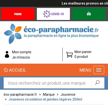
Les meilleures promos en cliqu
Promotions
Covid-
Produits
&
19
bio
Offres
Coronavirus
éco-
Mon panier
Mon compte
parapharmacie.fr
0 produit
Je m’inscris
éco-
ACCUEIL
MENU
parapharmacie.fr
éco-parapharmacie.fr
Marque
Jouvence
Jouvence circulation et jambes légères 250ml