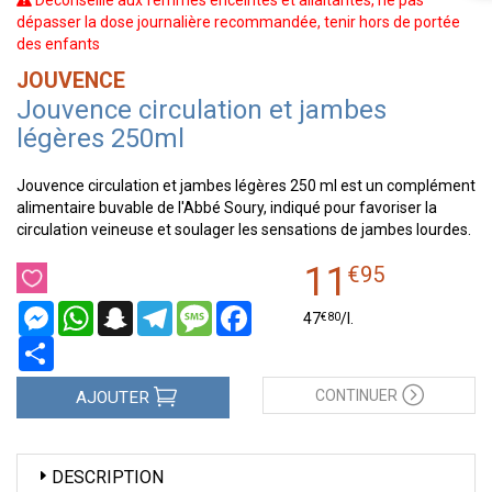
Déconseillé aux femmes enceintes et allaitantes, ne pas
dépasser la dose journalière recommandée, tenir hors de portée
des enfants
JOUVENCE
Jouvence circulation et jambes
légères 250ml
Jouvence circulation et jambes légères 250 ml est un complément
alimentaire buvable de l'Abbé Soury, indiqué pour favoriser la
circulation veineuse et soulager les sensations de jambes lourdes.
11
€
95
Messenger
WhatsApp
Snapchat
Telegram
Message
Facebook
€
80
47
/
l.
Partager
CONTINUER
AJOUTER
DESCRIPTION