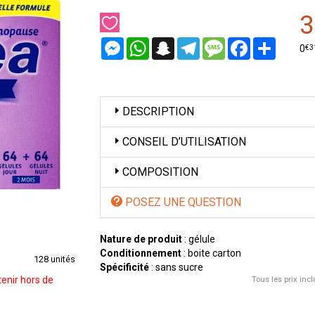
3
Messenger
WhatsApp
Snapchat
Telegram
Message
Facebook
Partager
€
3
0
DESCRIPTION
CONSEIL D’UTILISATION
COMPOSITION
POSEZ UNE QUESTION
Nature de produit
: gélule
Conditionnement
: boite carton
128 unités
Spécificité
: sans sucre
enir hors de
Tous les prix incl