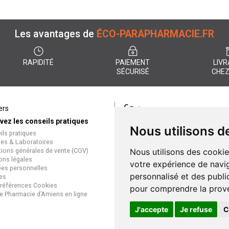
Les avantages de
ÉCO-PARAPHARMACIE.FR
RAPIDITÉ
PAIEMENT
LIVR
SÉCURISÉ
CHEZ
€
ers
Paiement
vez les conseils pratiques
éco-parapharmacie.fr offre un
Nous utilisons d
ils pratiques
paiement entièrement sécurisé
es & Laboratoires
que soit le mode de règlement
tions générales de vente (CGV)
Nous utilisons des cookie
Paiement sécurisé et simple
ons légales
votre expérience de navig
es personnelles
personnalisé et des public
es
références Cookies
pour comprendre la prove
e Pharmacie d’Amiens en ligne
J'accepte
Je refuse
C
Gran