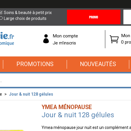
Promotions
Covi
Soins & beauté à petit prix
&
19
Large choix de produits
Offres
Cor
Mon 
Mon compte
0 pro
Je m’inscris
PROMOTIONS
NOUVEAUTÉS
e
Jour & nuit 128 gélules
YMEA MÉNOPAUSE
Jour & nuit 128 gélules
Ymea ménopause jour nuit est un complément al