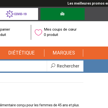
Les meilleures promos en cli
d-
Produits
bio
onavirus
panier
Mes coups de cœur
duit
0 produit
DIÉTÉTIQUE
MARQUES
Rechercher
imentaire conçu pour les femmes de 45 ans et plus.