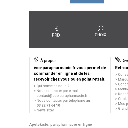
€
CHOIX
PRIX
À propos
Div
éco-parapharmacie.fr vous permet de
Retrou
commander en ligne et de les
Conse
recevoir chez vous ou en point retrait.
Marqu
Condi
Qui sommes nous ?
Menti
Nous contacter par e-mail
Donné
contact
@
eco-parapharmacie.fr
Cooki
Nous contacter par téléphone au
Mes p
03 22 71 64 10
Grand
Newsletter
Apotekisto
, parapharmacie en ligne