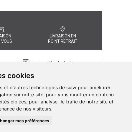
AISON
LIVRAISON EN
 VOUS
POINT RETRAIT
Livraison / Point retrait
Commandez en ligne et recevez votre
es cookies
commande rapidement chez vous ou
, quel
en point retrait
s et d'autres technologies de suivi pour améliorer
Livraison chez vous ou en points relais
ation sur notre site, pour vous montrer un contenu
ités ciblées, pour analyser le trafic de notre site et
nance de nos visiteurs.
hanger mes préférences
de Pharmacie d’Amiens - 11 rue Jean Catelas - 80000 Amiens