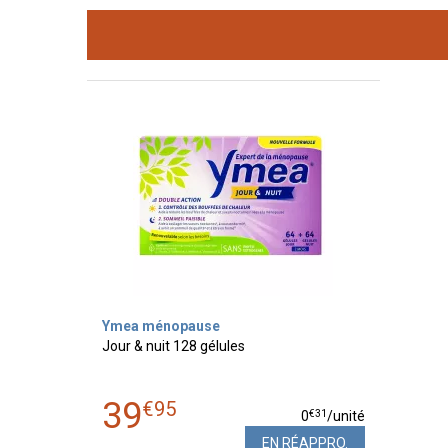
Ymea ménopause
Jour & nuit 128 gélules
39
€
95
€
31
0
/unité
EN RÉAPPRO.