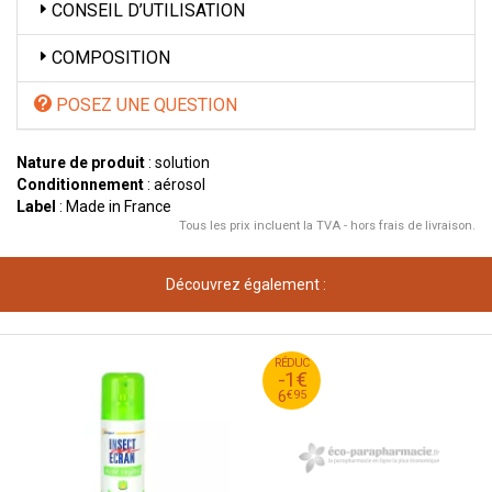
CONSEIL D’UTILISATION
COMPOSITION
POSEZ UNE QUESTION
Nature de produit
: solution
Conditionnement
: aérosol
Label
: Made in France
Tous les prix incluent la TVA - hors frais de livraison.
Découvrez également :
95
€
RÉDUC
7
-1€
95
€
6
€
95
6