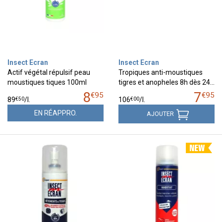
Insect Ecran
Insect Ecran
Actif végétal répulsif peau
Tropiques anti-moustiques
moustiques tiques 100ml
tigres et anopheles 8h dès 24…
8
7
€
95
€
95
€
50
€
00
89
/
l.
106
/
l.
EN RÉAPPRO.
AJOUTER