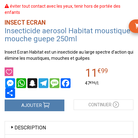
éviter tout contact avec les yeux, tenir hors de portée des
enfants
INSECT ECRAN
Insecticide aerosol Habitat moustique
mouche guepe 250ml
Insect Ecran Habitat est un insecticide au large spectre d’action qui
élimine les moustiques, mouches et guêpes.
11
€
99
Messenger
WhatsApp
Snapchat
Telegram
Message
Facebook
€
96
47
/
l.
Partager
CONTINUER
AJOUTER
DESCRIPTION