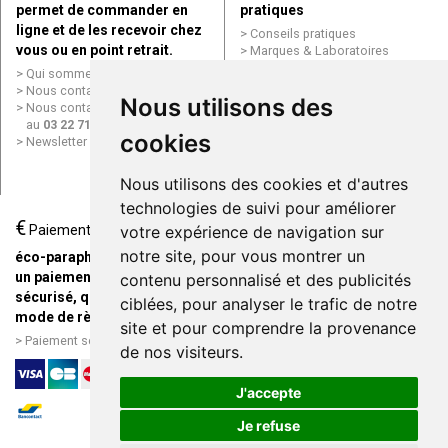
permet de commander en
pratiques
ligne et de les recevoir chez
Conseils pratiques
vous ou en point retrait.
Marques & Laboratoires
Conditions générales de vente
Qui sommes nous ?
(CGV)
Nous contacter par e-mail
Nous utilisons des
Mentions légales
Nous contacter par téléphone
Données personnelles
au
03 22 71 64 10
Cookies
cookies
Newsletter
Mes préférences Cookies
Grande Pharmacie d’Amiens en
Nous utilisons des cookies et d'autres
ligne
technologies de suivi pour améliorer
€
Livraison / Point retrait
Paiement
votre expérience de navigation sur
Commandez en ligne et
notre site, pour vous montrer un
éco-parapharmacie.fr offre
recevez votre commande
un paiement entièrement
contenu personnalisé et des publicités
rapidement chez vous ou en
sécurisé, quel que soit le
ciblées, pour analyser le trafic de notre
point retrait
mode de règlement
site et pour comprendre la provenance
Livraison chez vous ou en
Paiement sécurisé et simple
de nos visiteurs.
points relais
J'accepte
Je refuse