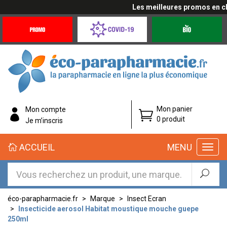
Les meilleures promos en cliq
Promotions
Covid-
Produits
&
19
bio
Offres
Coronavirus
éco-
Mon panier
Mon compte
parapharmacie.fr
0 produit
Je m’inscris
éco-
ACCUEIL
MENU
parapharmacie.fr
éco-parapharmacie.fr
Marque
Insect Ecran
Insecticide aerosol Habitat moustique mouche guepe
250ml