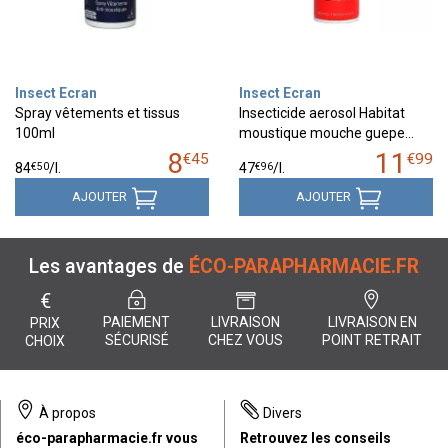
Insect Ecran
Insect Ecran
Spray vêtements et tissus
Insecticide aerosol Habitat
100ml
moustique mouche guepe…
8
11
€
45
€
99
€
50
€
96
84
/
l.
47
/
l.
AJOUTER
AJOUTER
Les avantages de
ÉCO-PARAPHARMACIE.FR
€
PAIEMENT
LIVRAISON
LIVRAISON EN
PRIX
SÉCURISÉ
CHEZ VOUS
POINT RETRAIT
CHOIX
À propos
Divers
éco-parapharmacie.fr vous
Retrouvez les conseils