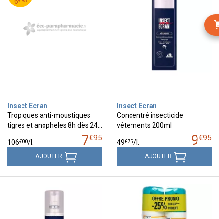
95
€
6
€
95
6
Insect Ecran
Insect Ecran
Tropiques anti-moustiques
Concentré insecticide
tigres et anopheles 8h dès 24…
vêtements 200ml
7
9
€
95
€
95
€
00
€
75
106
/
l.
49
/
l.
AJOUTER
AJOUTER