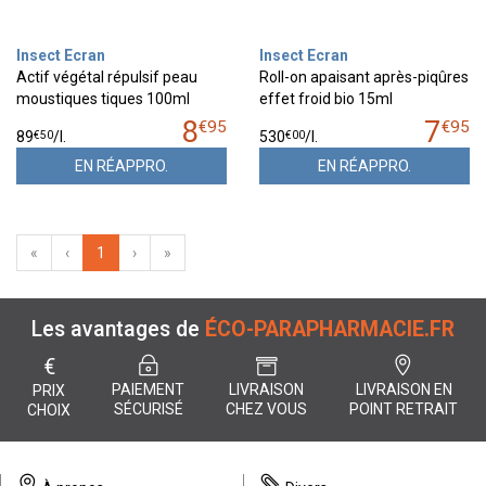
Insect Ecran
Insect Ecran
Actif végétal répulsif peau
Roll-on apaisant après-piqûres
moustiques tiques 100ml
effet froid bio 15ml
8
7
€
95
€
95
€
50
€
00
89
/
l.
530
/
l.
EN RÉAPPRO.
EN RÉAPPRO.
«
‹
1
›
»
Les avantages de
ÉCO-PARAPHARMACIE.FR
€
PAIEMENT
LIVRAISON
LIVRAISON EN
PRIX
SÉCURISÉ
CHEZ VOUS
POINT RETRAIT
CHOIX