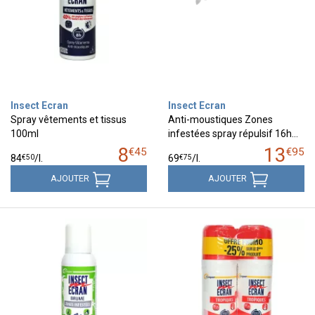
Insect Ecran
Insect Ecran
Spray vêtements et tissus
Anti-moustiques Zones
100ml
infestées spray répulsif 16h…
8
13
€
45
€
95
€
50
€
75
84
/
l.
69
/
l.
AJOUTER
AJOUTER