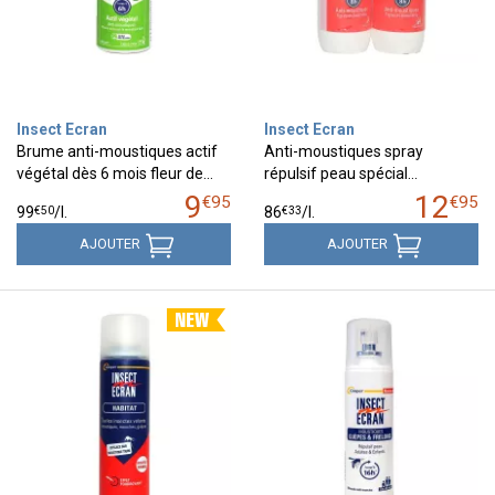
Insect Ecran
Insect Ecran
Brume anti-moustiques actif
Anti-moustiques spray
végétal dès 6 mois fleur de…
répulsif peau spécial…
9
12
€
95
€
95
€
50
€
33
99
/
l.
86
/
l.
AJOUTER
AJOUTER