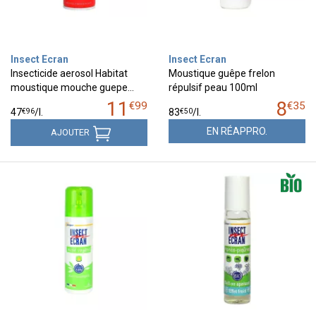
Insect Ecran
Insect Ecran
Insecticide aerosol Habitat
Moustique guêpe frelon
moustique mouche guepe…
répulsif peau 100ml
11
8
€
99
€
35
€
96
€
50
47
/
l.
83
/
l.
EN RÉAPPRO.
AJOUTER