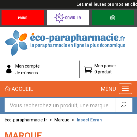
Les meilleures promos en cliquan
Promotions
Covid-
Produits
&
19
bio
Offres
Coronavirus
éco-
Mon panier
Mon compte
parapharmacie.fr
0 produit
Je m’inscris
éco-
ACCUEIL
MENU
parapharmacie.fr
éco-parapharmacie.fr
Marque
Insect Ecran
MARQUE