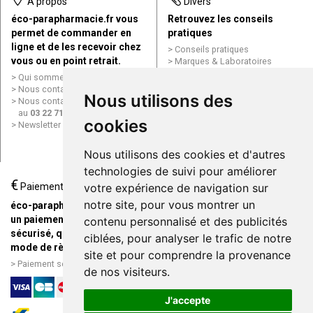
À propos
Divers
éco-parapharmacie.fr vous
Retrouvez les conseils
permet de commander en
pratiques
ligne et de les recevoir chez
Conseils pratiques
vous ou en point retrait.
Marques & Laboratoires
Conditions générales de vente
Qui sommes nous ?
(CGV)
Nous contacter par e-mail
Nous utilisons des
Mentions légales
Nous contacter par téléphone
Données personnelles
au
03 22 71 64 10
Cookies
cookies
Newsletter
Mes préférences Cookies
Grande Pharmacie d’Amiens en
Nous utilisons des cookies et d'autres
ligne
technologies de suivi pour améliorer
€
Livraison / Point retrait
votre expérience de navigation sur
Paiement
Commandez en ligne et
notre site, pour vous montrer un
éco-parapharmacie.fr offre
recevez votre commande
un paiement entièrement
contenu personnalisé et des publicités
rapidement chez vous ou en
sécurisé, quel que soit le
ciblées, pour analyser le trafic de notre
point retrait
mode de règlement
site et pour comprendre la provenance
Livraison chez vous ou en
Paiement sécurisé et simple
de nos visiteurs.
points relais
J'accepte