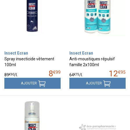
Insect Ecran
Insect Ecran
Spray insecticide vêtement
Anti-moustiques répulsif
100ml
famille 2x100ml
8
12
€
99
€
95
€
90
€
75
89
/
l.
64
/
l.
AJOUTER
AJOUTER