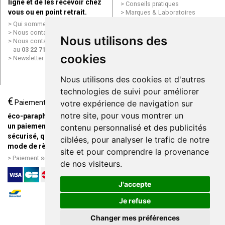
ligne et de les recevoir chez
Conseils pratiques
vous ou en point retrait.
Marques & Laboratoires
Conditions générales de vente
Qui sommes nous ?
(CGV)
Nous contacter par e-mail
Nous utilisons des
Mentions légales
Nous contacter par téléphone
Données personnelles
au
03 22 71 64 10
Cookies
cookies
Newsletter
Mes préférences Cookies
Grande Pharmacie d’Amiens en
Nous utilisons des cookies et d'autres
ligne
technologies de suivi pour améliorer
€
Livraison / Point retrait
Paiement
votre expérience de navigation sur
Commandez en ligne et
notre site, pour vous montrer un
éco-parapharmacie.fr offre
recevez votre commande
un paiement entièrement
contenu personnalisé et des publicités
rapidement chez vous ou en
sécurisé, quel que soit le
ciblées, pour analyser le trafic de notre
point retrait
mode de règlement
site et pour comprendre la provenance
Livraison chez vous ou en
Paiement sécurisé et simple
de nos visiteurs.
points relais
J'accepte
Je refuse
Changer mes préférences