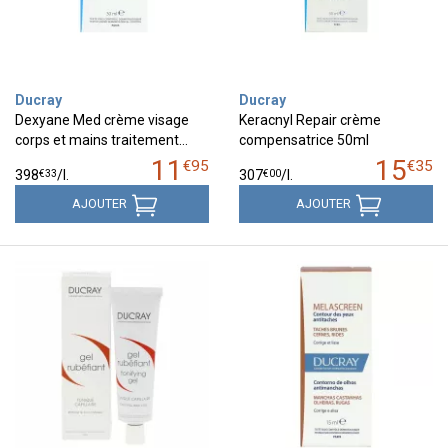
Ducray
Ducray
Dexyane Med crème visage
Keracnyl Repair crème
corps et mains traitement…
compensatrice 50ml
11
15
€
95
€
35
€
33
€
00
398
/
l.
307
/
l.
AJOUTER
AJOUTER