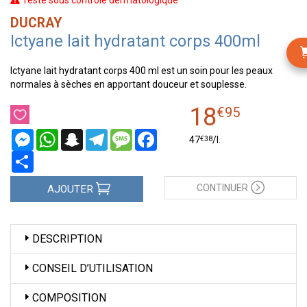
Testé sous contrôle dermatologique
DUCRAY
Ictyane lait hydratant corps 400ml
Ictyane lait hydratant corps 400 ml est un soin pour les peaux
normales à sèches en apportant douceur et souplesse.
18
€
95
Messenger
WhatsApp
Snapchat
Telegram
Message
Facebook
€
38
47
/
l.
Partager
CONTINUER
AJOUTER
DESCRIPTION
CONSEIL D’UTILISATION
COMPOSITION