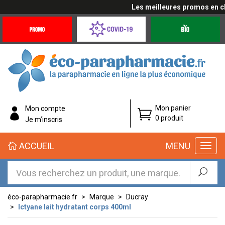
Les meilleures promos en cliq
Promotions
Covid-
Produits
&
19
bio
Offres
Coronavirus
éco-
Mon panier
Mon compte
parapharmacie.fr
0 produit
Je m’inscris
éco-
ACCUEIL
MENU
parapharmacie.fr
éco-parapharmacie.fr
Marque
Ducray
Ictyane lait hydratant corps 400ml