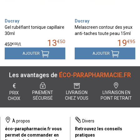
Ducray
Ducray
Gel rubéfiant tonique capillaire
Melascreen contour des yeux
30ml
anti-taches toute peau 15ml
13
19
€
50
€
95
€
00
450
/
l.
AJOUTER
AJOUTER
Les avantages de
ÉCO-PARAPHARMACIE.FR
€
PAIEMENT
LIVRAISON
LIVRAISON EN
PRIX
SÉCURISÉ
CHEZ VOUS
POINT RETRAIT
CHOIX
À propos
Divers
éco-parapharmacie.fr vous
Retrouvez les conseils
permet de commander en
pratiques