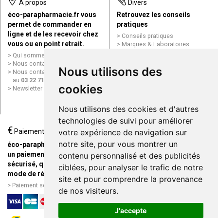
À propos
Divers
éco-parapharmacie.fr vous
Retrouvez les conseils
permet de commander en
pratiques
ligne et de les recevoir chez
Conseils pratiques
vous ou en point retrait.
Marques & Laboratoires
Conditions générales de vente
Qui sommes nous ?
(CGV)
Nous contacter par e-mail
Nous utilisons des
Mentions légales
Nous contacter par téléphone
Données personnelles
au
03 22 71 64 10
Cookies
cookies
Newsletter
Mes préférences Cookies
Grande Pharmacie d’Amiens en
Nous utilisons des cookies et d'autres
ligne
technologies de suivi pour améliorer
€
Livraison / Point retrait
Paiement
votre expérience de navigation sur
Commandez en ligne et
notre site, pour vous montrer un
éco-parapharmacie.fr offre
recevez votre commande
un paiement entièrement
contenu personnalisé et des publicités
rapidement chez vous ou en
sécurisé, quel que soit le
ciblées, pour analyser le trafic de notre
point retrait
mode de règlement
site et pour comprendre la provenance
Livraison chez vous ou en
Paiement sécurisé et simple
de nos visiteurs.
points relais
J'accepte