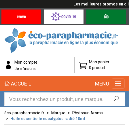
Les meilleures promos en cliqu
Promotions
Covid-
Produits
&
19
bio
Offres
Coronavirus
éco-
Mon panier
Mon compte
parapharmacie.fr
0 produit
Je m’inscris
éco-
ACCUEIL
MENU
parapharmacie.fr
éco-parapharmacie.fr
Marque
Phytosun Aroms
Huile essentielle eucalyptus radié 10ml