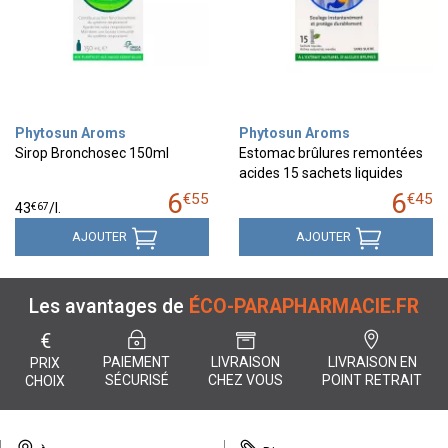
Phytosun Aroms
Phytosun Aroms
Sirop Bronchosec 150ml
Estomac brûlures remontées
acides 15 sachets liquides
6
6
€
55
€
45
€
67
43
/
l.
AJOUTER
AJOUTER
Les avantages de
ÉCO-PARAPHARMACIE.FR
€
PAIEMENT
LIVRAISON
LIVRAISON EN
PRIX
SÉCURISÉ
CHEZ VOUS
POINT RETRAIT
CHOIX