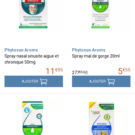
Phytosun Aroms
Phytosun Aroms
Spray nasal sinusite aigue et
Spray mal de gorge 20ml
chronique 50mg
11
5
€
95
€
55
€
50
277
/
l.
AJOUTER
AJOUTER