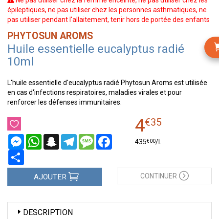
Ne pas utiliser chez la femme enceinte, ne pas utiliser chez les
épileptiques, ne pas utiliser chez les personnes asthmatiques, ne
pas utiliser pendant l'allaitement, tenir hors de portée des enfants
PHYTOSUN AROMS
Huile essentielle eucalyptus radié
10ml
L'huile essentielle d'eucalyptus radié Phytosun Aroms est utilisée
en cas d'infections respiratoires, maladies virales et pour
renforcer les défenses immunitaires.
4
€
35
Messenger
WhatsApp
Snapchat
Telegram
Message
Facebook
€
00
435
/
l.
Partager
CONTINUER
AJOUTER
DESCRIPTION