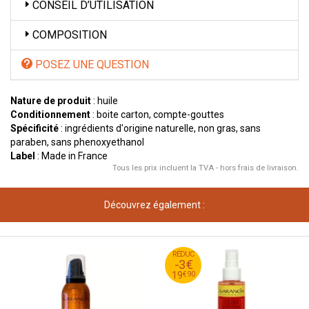
CONSEIL D’UTILISATION
COMPOSITION
POSEZ UNE QUESTION
Nature de produit
: huile
Conditionnement
: boite carton, compte-gouttes
Spécificité
: ingrédients d'origine naturelle, non gras, sans
paraben, sans phenoxyethanol
Label
: Made in France
Tous les prix incluent la TVA - hors frais de livraison.
Découvrez également :
90
€
RÉDUC
22
-3€
90
€
19
€
90
19