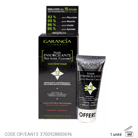
CODE CIP/EAN13:
3700928800696
1 unité
6M