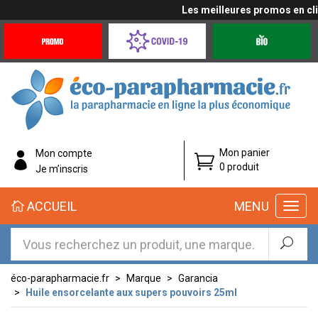
Les meilleures promos en cliqu
Promotions
Covid-
Produits
&
19
bio
Offres
Coronavirus
éco-
Mon panier
Mon compte
parapharmacie.fr
0 produit
Je m’inscris
éco-
ACCUEIL
MENU
parapharmacie.fr
éco-parapharmacie.fr
Marque
Garancia
Huile ensorcelante aux supers pouvoirs 25ml