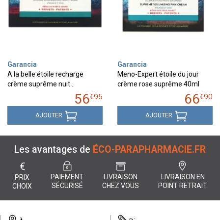
Garancia
Garancia
A la belle étoile recharge
Meno-Expert étoile du jour
crème suprême nuit…
crème rose suprême 40ml
56
66
€
95
€
90
AJOUTER
AJOUTER
Les avantages de
ÉCO-PARAPHARMACIE.FR
€
PAIEMENT
LIVRAISON
LIVRAISON EN
PRIX
SÉCURISÉ
CHEZ VOUS
POINT RETRAIT
CHOIX