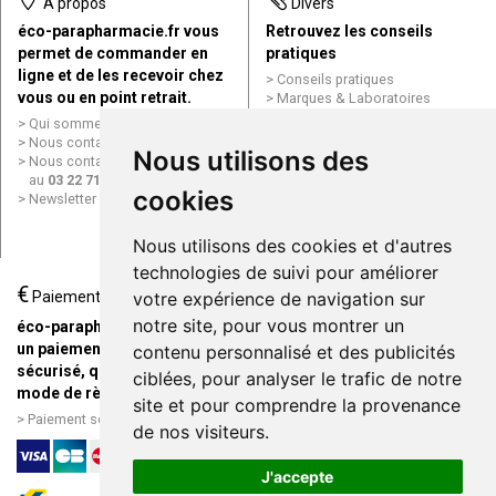
À propos
Divers
éco-parapharmacie.fr vous
Retrouvez les conseils
permet de commander en
pratiques
ligne et de les recevoir chez
Conseils pratiques
vous ou en point retrait.
Marques & Laboratoires
Conditions générales de vente
Qui sommes nous ?
(CGV)
Nous contacter par e-mail
Nous utilisons des
Mentions légales
Nous contacter par téléphone
Données personnelles
au
03 22 71 64 10
Cookies
cookies
Newsletter
Mes préférences Cookies
Grande Pharmacie d’Amiens en
Nous utilisons des cookies et d'autres
ligne
technologies de suivi pour améliorer
€
Livraison / Point retrait
Paiement
votre expérience de navigation sur
Commandez en ligne et
notre site, pour vous montrer un
éco-parapharmacie.fr offre
recevez votre commande
un paiement entièrement
contenu personnalisé et des publicités
rapidement chez vous ou en
sécurisé, quel que soit le
ciblées, pour analyser le trafic de notre
point retrait
mode de règlement
site et pour comprendre la provenance
Livraison chez vous ou en
Paiement sécurisé et simple
de nos visiteurs.
points relais
J'accepte