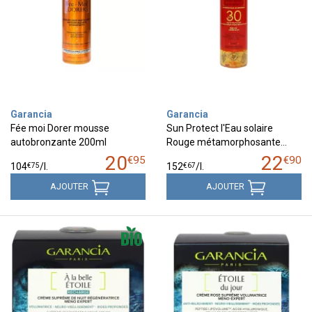
Garancia
Garancia
Fée moi Dorer mousse
Sun Protect l'Eau solaire
autobronzante 200ml
Rouge métamorphosante…
20
22
€
95
€
90
€
75
€
67
104
/
l.
152
/
l.
AJOUTER
AJOUTER