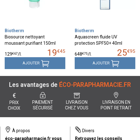
Biotherm
Biotherm
Biosource nettoyant
Aquascreen fluide UV
moussant purifiant 150ml
protection SPF50+ 40ml
19
25
€
45
€
95
€
67
€
75
129
/
l.
648
/
l.
AJOUTER
AJOUTER
Les avantages de
ÉCO-PARAPHARMACIE.FR
€
PAIEMENT
LIVRAISON
LIVRAISON EN
PRIX
SÉCURISÉ
CHEZ VOUS
POINT RETRAIT
CHOIX
À propos
Divers
éco-parapharmacie.fr vous
Retrouvez les conseils