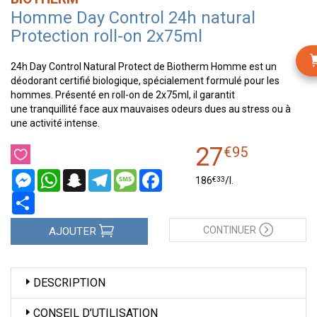
Homme Day Control 24h natural
Protection roll-on 2x75ml
24h Day Control Natural Protect de Biotherm Homme est un
déodorant certifié biologique, spécialement formulé pour les
hommes. Présenté en roll-on de 2x75ml, il garantit
une tranquillité face aux mauvaises odeurs dues au stress ou à
une activité intense.
27
€
95
Messenger
WhatsApp
Snapchat
Telegram
Message
Facebook
€
33
186
/
l.
Partager
CONTINUER
AJOUTER
DESCRIPTION
CONSEIL D’UTILISATION