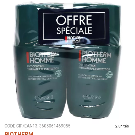
CODE CIP/EAN13:
3605061469055
2 unités
BIOTHERM