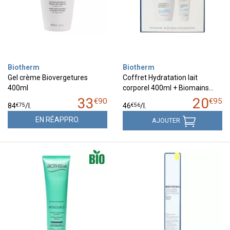
Biotherm
Biotherm
Gel crème Biovergetures
Coffret Hydratation lait
400ml
corporel 400ml + Biomains…
33
20
€
90
€
95
€
75
€
56
84
/
l.
46
/
l.
EN RÉAPPRO.
AJOUTER