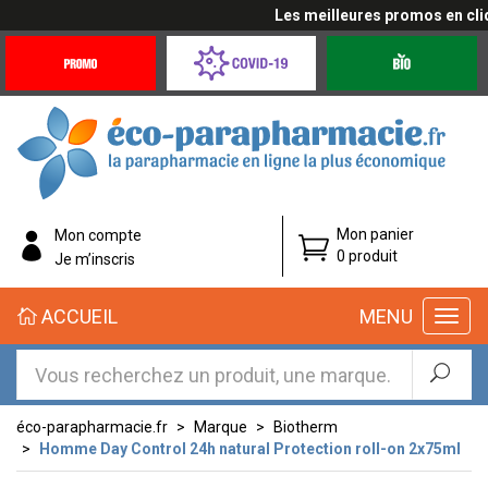
Les meilleures promos en cliqua
Promotions
Covid-
Produits
&
19
bio
Offres
Coronavirus
éco-
Mon panier
Mon compte
parapharmacie.fr
0 produit
Je m’inscris
éco-
ACCUEIL
MENU
parapharmacie.fr
éco-parapharmacie.fr
Marque
Biotherm
Homme Day Control 24h natural Protection roll-on 2x75ml