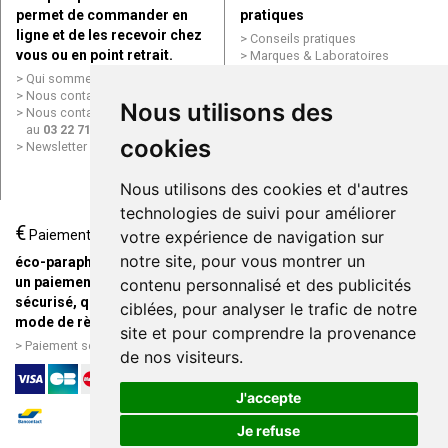
permet de commander en
pratiques
ligne et de les recevoir chez
Conseils pratiques
vous ou en point retrait.
Marques & Laboratoires
Conditions générales de vente
Qui sommes nous ?
(CGV)
Nous contacter par e-mail
Nous utilisons des
Mentions légales
Nous contacter par téléphone
Données personnelles
au
03 22 71 64 10
Cookies
cookies
Newsletter
Mes préférences Cookies
Grande Pharmacie d’Amiens en
Nous utilisons des cookies et d'autres
ligne
technologies de suivi pour améliorer
€
Livraison / Point retrait
Paiement
votre expérience de navigation sur
Commandez en ligne et
notre site, pour vous montrer un
éco-parapharmacie.fr offre
recevez votre commande
un paiement entièrement
contenu personnalisé et des publicités
rapidement chez vous ou en
sécurisé, quel que soit le
ciblées, pour analyser le trafic de notre
point retrait
mode de règlement
site et pour comprendre la provenance
Livraison chez vous ou en
Paiement sécurisé et simple
de nos visiteurs.
points relais
J'accepte
Je refuse