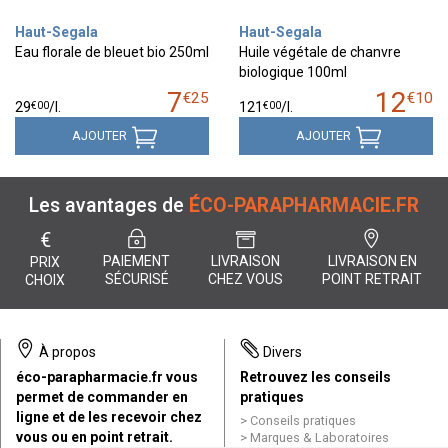
Haut-Segala
Haut-Segala
Eau florale de bleuet bio 250ml
Huile végétale de chanvre
biologique 100ml
7
12
€
25
€
10
€
00
€
00
29
/
l.
121
/
l.
AJOUTER
AJOUTER
Les avantages de
ÉCO-PARAPHARMACIE.FR
€
PAIEMENT
LIVRAISON
LIVRAISON EN
PRIX
SÉCURISÉ
CHEZ VOUS
POINT RETRAIT
CHOIX
À propos
Divers
éco-parapharmacie.fr vous
Retrouvez les conseils
permet de commander en
pratiques
ligne et de les recevoir chez
Conseils pratiques
vous ou en point retrait.
Marques & Laboratoires