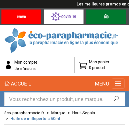
Les meilleures promos en cli
Promotions
Covid-
Produits
&
19
bio
Offres
Coronavirus
éco-
Mon panier
Mon compte
parapharmacie.fr
0 produit
Je m’inscris
éco-
ACCUEIL
MENU
parapharmacie.fr
éco-parapharmacie.fr
Marque
Haut-Segala
Huile de millepertuis 50ml