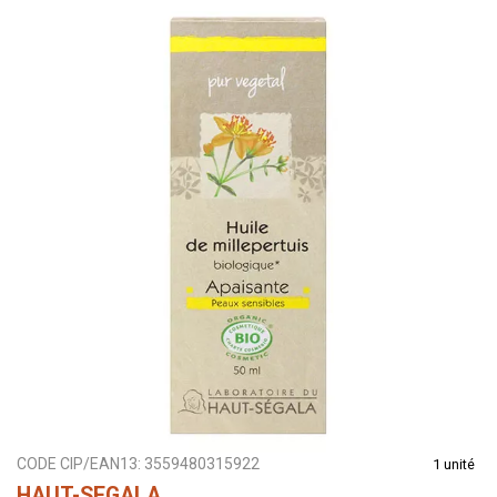
CODE CIP/EAN13:
3559480315922
1 unité
HAUT-SEGALA