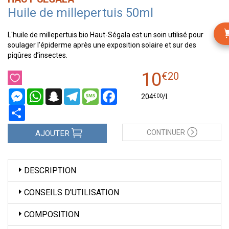
Huile de millepertuis 50ml
L'huile de millepertuis bio Haut-Ségala est un soin utilisé pour
soulager l’épiderme après une exposition solaire et sur des
piqûres d’insectes.
10
€
20
Messenger
WhatsApp
Snapchat
Telegram
Message
Facebook
€
00
204
/
l.
Partager
CONTINUER
AJOUTER
DESCRIPTION
CONSEILS D'UTILISATION
COMPOSITION