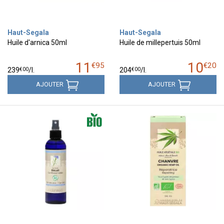
Haut-Segala
Haut-Segala
Huile d'arnica 50ml
Huile de millepertuis 50ml
11
10
€
95
€
20
€
00
€
00
239
/
l.
204
/
l.
AJOUTER
AJOUTER