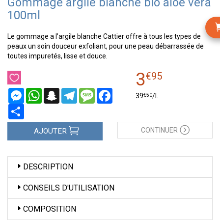
Gommage argile blanche bio aloe vera
100ml
Le gommage a l’argile blanche Cattier offre à tous les types de
peaux un soin douceur exfoliant, pour une peau débarrassée de
toutes impuretés, lisse et douce.
3
€
95
Messenger
WhatsApp
Snapchat
Telegram
Message
Facebook
€
50
39
/
l.
Partager
CONTINUER
AJOUTER
DESCRIPTION
CONSEILS D'UTILISATION
COMPOSITION