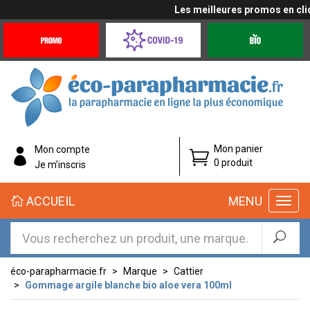
Les meilleures promos en cliqu
Promotions
Covid-
Produits
&
19
bio
Offres
Coronavirus
éco-
Mon panier
Mon compte
parapharmacie.fr
0 produit
Je m’inscris
éco-
ACCUEIL
MENU
parapharmacie.fr
éco-parapharmacie.fr
Marque
Cattier
Gommage argile blanche bio aloe vera 100ml