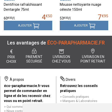
Dentifrice rafraîchissant
Mousse nettoyante nuage
Dentargile 75ml
céleste 150ml
4
7
€
50
€
95
€
00
€
00
60
/
l.
53
/
l.
AJOUTER
AJOUTER
Les avantages de
ÉCO-PARAPHARMACIE.FR
€
PAIEMENT
LIVRAISON
LIVRAISON EN
PRIX
SÉCURISÉ
CHEZ VOUS
POINT RETRAIT
CHOIX
À propos
Divers
éco-parapharmacie.fr vous
Retrouvez les conseils
permet de commander en
pratiques
ligne et de les recevoir chez
Conseils pratiques
vous ou en point retrait.
Marques & Laboratoires
Conditions générales de vente
Qui sommes nous ?
(CGV)
Nous contacter par e-mail