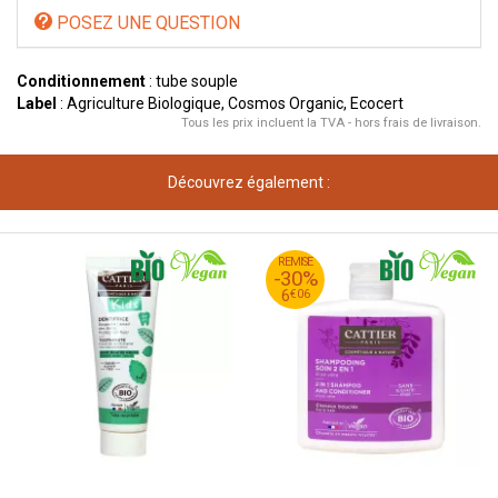
POSEZ UNE QUESTION
Conditionnement
: tube souple
Label
: Agriculture Biologique, Cosmos Organic, Ecocert
Tous les prix incluent la TVA - hors frais de livraison.
Découvrez également :
65
€
REMISE
8
-30%
06
€
6
€
06
6