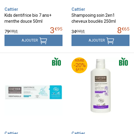
Cattier
Cattier
Kids dentifrice bio 7 ans+
Shampooing soin 2en1
menthe douce 50ml
cheveux bouclés 250ml
3
8
€
95
€
65
€
00
€
60
79
/
l.
34
/
l.
AJOUTER
AJOUTER
95
€
REMISE
7
-20%
36
€
6
€
36
6
Cattier
Cattier