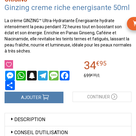
Ginzing creme riche energisante 50ml
La crème GINZING™ Ultra-Hydratante Énergisante hydrate
intensément la peau pendant 72 heures tout en boostant son
éclat et son énergie. Enrichie en Panax Ginseng, Caféine et
Niacinamide, elle revitalise les teints ternes et fatigués, laissant la
peau fraîche, nourrie et lumineuse, idéale pour les peaux normales
à très sèches.
34
€
95
Messenger
WhatsApp
Snapchat
Telegram
Message
Facebook
€
00
699
/
l.
Partager
CONTINUER
AJOUTER
DESCRIPTION
CONSEIL D’UTILISATION