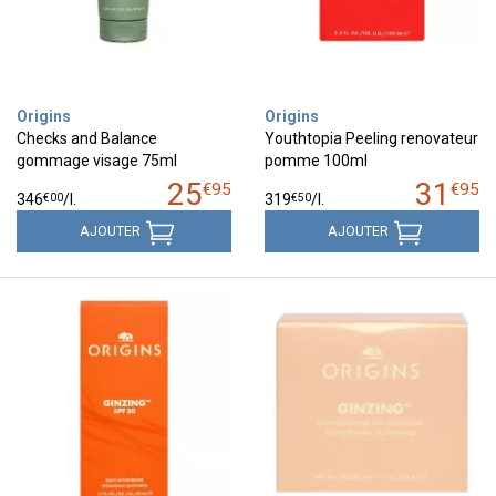
Origins
Origins
Checks and Balance
Youthtopia Peeling renovateur
gommage visage 75ml
pomme 100ml
25
31
€
95
€
95
€
00
€
50
346
/
l.
319
/
l.
AJOUTER
AJOUTER