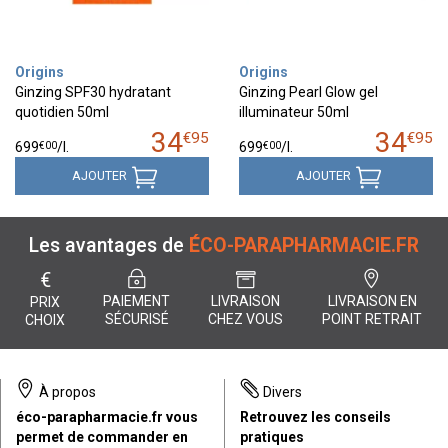
Origins
Origins
Ginzing SPF30 hydratant
Ginzing Pearl Glow gel
quotidien 50ml
illuminateur 50ml
34
34
€
95
€
95
€
00
€
00
699
/
l.
699
/
l.
AJOUTER
AJOUTER
Les avantages de
ÉCO-PARAPHARMACIE.FR
€
PAIEMENT
LIVRAISON
LIVRAISON EN
PRIX
SÉCURISÉ
CHEZ VOUS
POINT RETRAIT
CHOIX
À propos
Divers
éco-parapharmacie.fr vous
Retrouvez les conseils
permet de commander en
pratiques