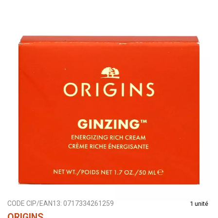
CODE CIP/EAN13:
0717334261259
1 unité
ORIGINS