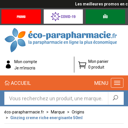
Les meilleures promos en cliq
Promotions
Covid-
Produits
&
19
bio
Offres
Coronavirus
éco-
Mon panier
Mon compte
parapharmacie.fr
0 produit
Je m’inscris
éco-
ACCUEIL
MENU
parapharmacie.fr
éco-parapharmacie.fr
Marque
Origins
Ginzing creme riche energisante 50ml