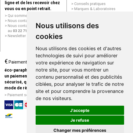
ligne et de les recevoir chez
Conseils pratiques
vous ou en point retrait.
Marques & Laboratoires
Conditions générales de vente
Qui sommes nous ?
(CGV)
Nous contacter par e-mail
Nous utilisons des
Mentions légales
Nous contacter par téléphone
Données personnelles
au
03 22 71 64 10
Cookies
cookies
Newsletter
Mes préférences Cookies
Grande Pharmacie d’Amiens en
Nous utilisons des cookies et d'autres
ligne
technologies de suivi pour améliorer
€
Livraison / Point retrait
Paiement
votre expérience de navigation sur
Commandez en ligne et
notre site, pour vous montrer un
éco-parapharmacie.fr offre
recevez votre commande
un paiement entièrement
contenu personnalisé et des publicités
rapidement chez vous ou en
sécurisé, quel que soit le
ciblées, pour analyser le trafic de notre
point retrait
mode de règlement
site et pour comprendre la provenance
Livraison chez vous ou en
Paiement sécurisé et simple
de nos visiteurs.
points relais
J'accepte
Je refuse
Changer mes préférences