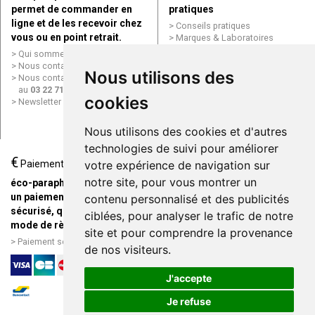
permet de commander en
pratiques
ligne et de les recevoir chez
Conseils pratiques
vous ou en point retrait.
Marques & Laboratoires
Conditions générales de vente
Qui sommes nous ?
(CGV)
Nous contacter par e-mail
Nous utilisons des
Mentions légales
Nous contacter par téléphone
Données personnelles
au
03 22 71 64 10
Cookies
cookies
Newsletter
Mes préférences Cookies
Grande Pharmacie d’Amiens en
Nous utilisons des cookies et d'autres
ligne
technologies de suivi pour améliorer
€
Livraison / Point retrait
Paiement
votre expérience de navigation sur
Commandez en ligne et
notre site, pour vous montrer un
éco-parapharmacie.fr offre
recevez votre commande
un paiement entièrement
contenu personnalisé et des publicités
rapidement chez vous ou en
sécurisé, quel que soit le
ciblées, pour analyser le trafic de notre
point retrait
mode de règlement
site et pour comprendre la provenance
Livraison chez vous ou en
Paiement sécurisé et simple
de nos visiteurs.
points relais
J'accepte
Je refuse