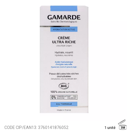
CODE CIP/EAN13:
3760141876052
1 unité
3M