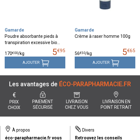
Gamarde
Gamarde
Poudre absorbante pieds à
Crème à raser homme 100g
transpiration excessive bio…
5
5
€
95
€
65
€
00
€
50
170
/kg
56
/kg
AJOUTER
AJOUTER
Les avantages de
ÉCO-PARAPHARMACIE.FR
€
PAIEMENT
LIVRAISON
LIVRAISON EN
PRIX
SÉCURISÉ
CHEZ VOUS
POINT RETRAIT
CHOIX
À propos
Divers
éco-parapharmacie.fr vous
Retrouvez les conseils