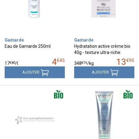
Gamarde
Gamarde
Eau de Gamarde 250ml
Hydratation active crème bio
40g - texture ultra-riche
4
13
€
45
€
95
€
80
€
75
17
/
l.
348
/kg
AJOUTER
AJOUTER