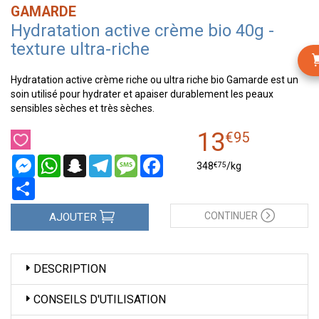
GAMARDE
Hydratation active crème bio 40g -
texture ultra-riche
Hydratation active crème riche ou ultra riche bio Gamarde est un
soin utilisé pour hydrater et apaiser durablement les peaux
sensibles sèches et très sèches.
13
€
95
Messenger
WhatsApp
Snapchat
Telegram
Message
Facebook
€
75
348
/kg
Partager
CONTINUER
AJOUTER
DESCRIPTION
CONSEILS D'UTILISATION