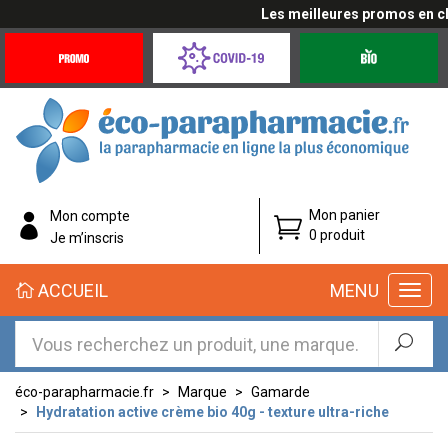
Les meilleures promos en cliq
Promotions
Covid-
Produits
&
19
bio
Offres
Coronavirus
éco-
Mon panier
Mon compte
parapharmacie.fr
0 produit
Je m’inscris
éco-
ACCUEIL
MENU
parapharmacie.fr
éco-parapharmacie.fr
Marque
Gamarde
Hydratation active crème bio 40g - texture ultra-riche