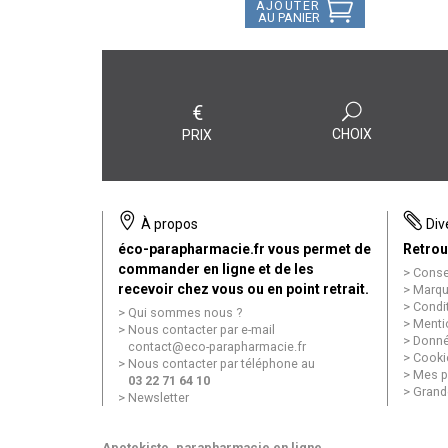
AJOUTER
AU PANIER
€
CHOIX
PRIX
À propos
Div
éco-parapharmacie.fr vous permet de
Retrou
commander en ligne et de les
Conse
recevoir chez vous ou en point retrait.
Marqu
Condi
Qui sommes nous ?
Menti
Nous contacter par e-mail
Donné
contact
@
eco-parapharmacie.fr
Cooki
Nous contacter par téléphone au
Mes p
03 22 71 64 10
Grand
Newsletter
Apotekisto
, parapharmacie en ligne