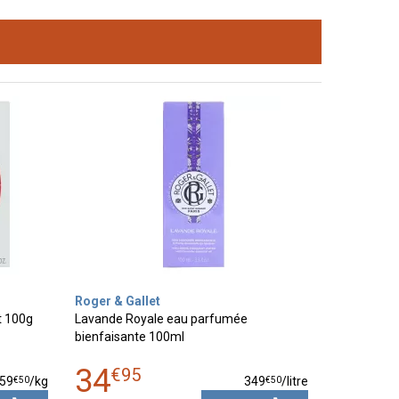
Roger & Gallet
t 100g
Lavande Royale eau parfumée
bienfaisante 100ml
34
€
95
€
50
€
50
59
/kg
349
/
litre