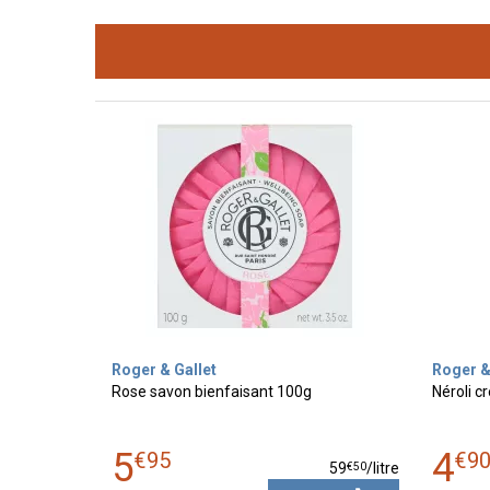
Roger & Gallet
Roger &
Rose savon bienfaisant 100g
Néroli 
5
4
€
95
€
9
€
50
59
/
litre