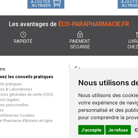
AJOUTER
AJOUT
AU PANIER
AU PANI
Les avantages de
ÉCO-PARAPHARMACIE.FR
RAPIDITÉ
PAIEMENT
LIVR
SÉCURISÉ
CHEZ
€
ers
Paiement
vez les conseils pratiques
éco-parapharmacie.fr offre un
Nous utilisons d
ils pratiques
paiement entièrement sécurisé
es & Laboratoires
que soit le mode de règlement
tions générales de vente (CGV)
Nous utilisons des cookie
Paiement sécurisé et simple
ons légales
votre expérience de navig
es personnelles
personnalisé et des public
es
références Cookies
pour comprendre la prove
e Pharmacie d’Amiens en ligne
J'accepte
Je refuse
C
Gran