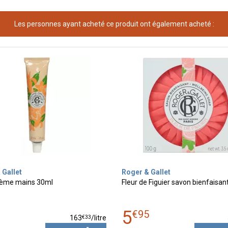
Les personnes ayant acheté ce produit ont également acheté :
 Gallet
Roger & Gallet
crème mains 30ml
Fleur de Figuier savon bienfaisan
5
0
€
95
€
33
163
/
litre