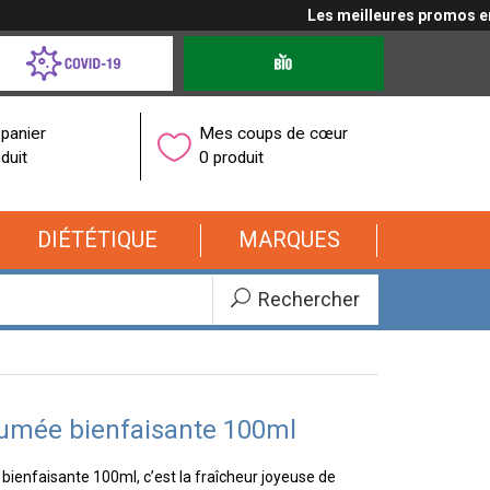
Les meilleures promos en cl
d-
Produits
bio
onavirus
panier
Mes coups de cœur
duit
0 produit
DIÉTÉTIQUE
MARQUES
Rechercher
umée bienfaisante 100ml
ienfaisante 100ml, c’est la fraîcheur joyeuse de