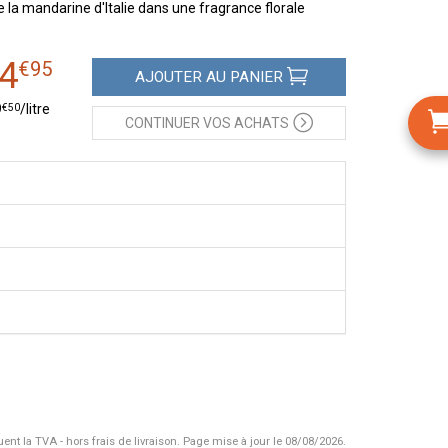
e la mandarine d'Italie dans une fragrance florale
4
€
95
AJOUTER
AU PANIER
€
50
9
/
litre
CONTINUER
VOS ACHATS
uent la TVA - hors frais de livraison.
Page mise à jour le 08/08/2026.