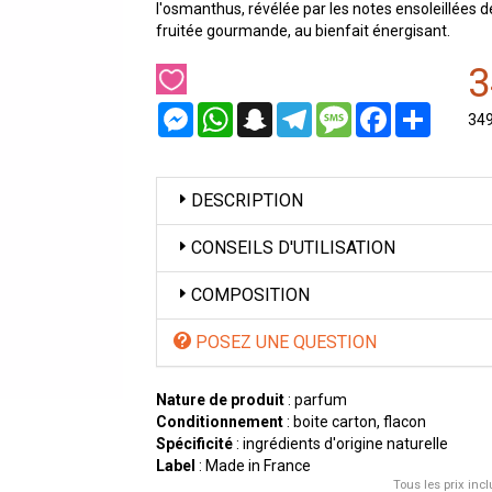
l'osmanthus, révélée par les notes ensoleillées d
fruitée gourmande, au bienfait énergisant.
3
Messenger
WhatsApp
Snapchat
Telegram
Message
Facebook
Partager
34
DESCRIPTION
CONSEILS D'UTILISATION
COMPOSITION
POSEZ UNE QUESTION
Nature de produit
: parfum
Conditionnement
: boite carton, flacon
Spécificité
: ingrédients d'origine naturelle
Label
: Made in France
Tous les prix incl