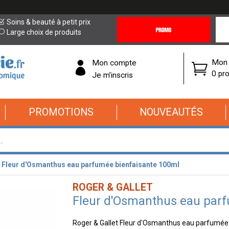
Promotions
Covi
Soins & beauté à petit prix
&
19
Large choix de produits
Offres
Cor
Mon 
Mon compte
0 pro
Je m’inscris
PROMOTIONS
NOUVEAUTÉS
Fleur d'Osmanthus eau parfumée bienfaisante 100ml
ROGER & GALLET
Fleur d'Osmanthus eau parf
Roger & Gallet Fleur d'Osmanthus eau parfumée b