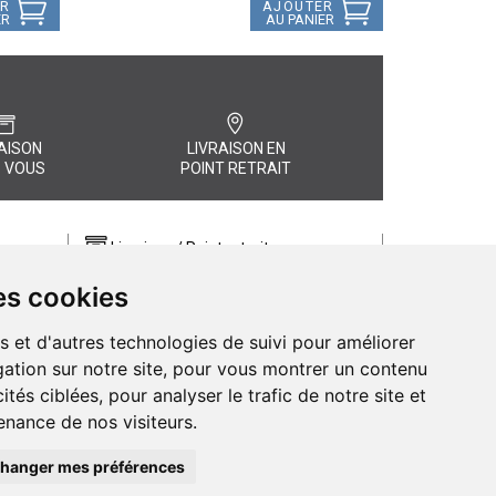
ER
AJOUTER
ER
AU PANIER
AISON
LIVRAISON EN
 VOUS
POINT RETRAIT
Livraison / Point retrait
Commandez en ligne et recevez votre
es cookies
commande rapidement chez vous ou
, quel
en point retrait
s et d'autres technologies de suivi pour améliorer
Livraison chez vous ou en points relais
ation sur notre site, pour vous montrer un contenu
ités ciblées, pour analyser le trafic de notre site et
nance de nos visiteurs.
hanger mes préférences
de Pharmacie d’Amiens - 11 rue Jean Catelas - 80000 Amiens