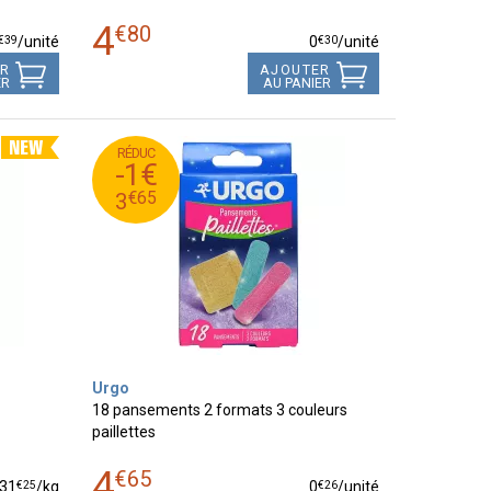
4
€
80
€
39
€
30
/unité
0
/unité
ER
AJOUTER
ER
AU PANIER
RÉDUC
65
€
4
-1€
65
€
3
€
65
3
Urgo
18 pansements 2 formats 3 couleurs
paillettes
4
€
65
€
25
€
26
31
/kg
0
/unité