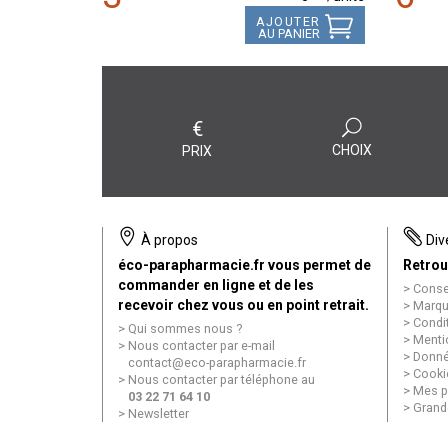
AJOUTER
AU PANIER
€
CHOIX
PRIX
À propos
Div
éco-parapharmacie.fr vous permet de
Retrou
commander en ligne et de les
Conse
recevoir chez vous ou en point retrait.
Marqu
Condi
Qui sommes nous ?
Menti
Nous contacter par e-mail
Donné
contact
@
eco-parapharmacie.fr
Cooki
Nous contacter par téléphone au
Mes p
03 22 71 64 10
Grand
Newsletter