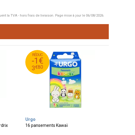
uent la TVA - hors frais de livraison.
Page mise à jour le 06/08/2026.
RÉDUC
80
€
4
-1€
80
€
3
€
80
3
Urgo
rdrix
16 pansements Kawaï