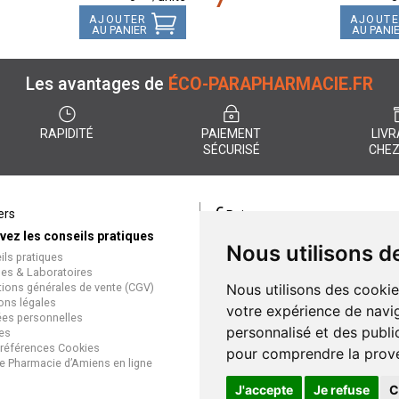
AJOUTER
AJOUT
AU PANIER
AU PANI
Les avantages de
ÉCO-PARAPHARMACIE.FR
RAPIDITÉ
PAIEMENT
LIVR
SÉCURISÉ
CHEZ
€
ers
Paiement
vez les conseils pratiques
éco-parapharmacie.fr offre un
Nous utilisons d
ils pratiques
paiement entièrement sécurisé
es & Laboratoires
que soit le mode de règlement
tions générales de vente (CGV)
Nous utilisons des cookie
Paiement sécurisé et simple
ons légales
votre expérience de navig
es personnelles
personnalisé et des public
es
références Cookies
pour comprendre la prove
e Pharmacie d’Amiens en ligne
J'accepte
Je refuse
C