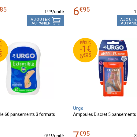
6
85
€
95
€
81
1
/unité
1
AJOUTER
AJOUT
AU PANIER
AU PANI
C
RÉDUC
95
€
6
7
€
-1€
95
€
5
6
5
€
95
6
Urgo
ble 60 pansements 3 formats
Ampoules Discret 5 pansements
7
5
€
95
€
11
0
/unité
3