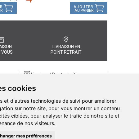
ER
AJOUTER
ER
AU PANIER
AISON
LIVRAISON EN
 VOUS
POINT RETRAIT
Livraison / Point retrait
Commandez en ligne et recevez votre
es cookies
commande rapidement chez vous ou
, quel
en point retrait
s et d'autres technologies de suivi pour améliorer
Livraison chez vous ou en points relais
ation sur notre site, pour vous montrer un contenu
ités ciblées, pour analyser le trafic de notre site et
nance de nos visiteurs.
hanger mes préférences