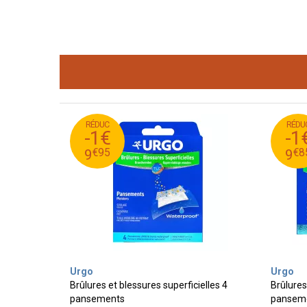
RÉDUC
RÉDU
95
€
85
€
10
1
-1€
-1
95
€
85
€
9
€
95
€
8
9
9
Urgo
Urgo
Brûlures et blessures superficielles 4
Brûlures
pansements
pansem