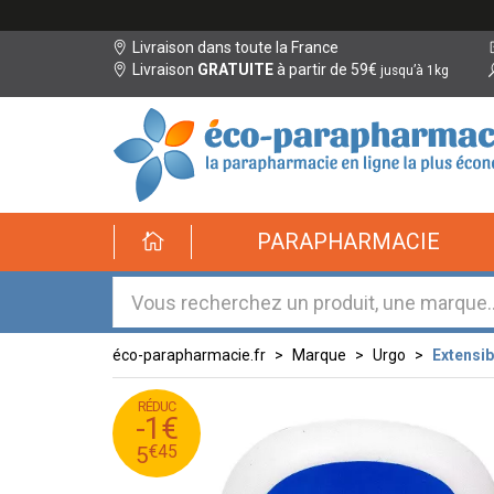
Livraison dans toute la France
Livraison
GRATUITE
à partir de 59€
jusqu’à 1kg
éco-
PARAPHARMACIE
parapharmacie.fr
éco-
parapharmacie.fr
éco-parapharmacie.fr
Marque
Urgo
Extensi
RÉDUC
45
€
6
-1€
45
€
5
€
45
5