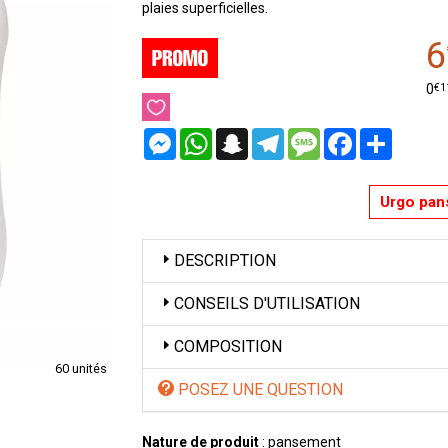
plaies superficielles.
6
€
1
0
Messenger
WhatsApp
Snapchat
Telegram
Message
Facebook
Partager
Urgo pan
DESCRIPTION
CONSEILS D'UTILISATION
COMPOSITION
60 unités
POSEZ UNE QUESTION
Nature de produit
: pansement