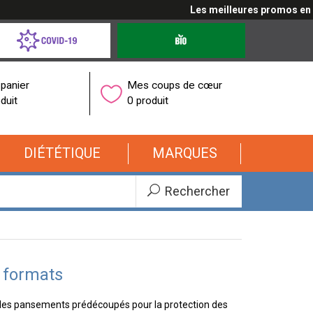
Les meilleures promos en cliqu
d-
Produits
bio
onavirus
panier
Mes coups de cœur
duit
0 produit
DIÉTÉTIQUE
MARQUES
Rechercher
 formats
des pansements prédécoupés pour la protection des