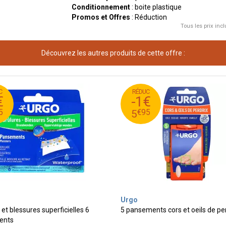
Conditionnement
: boite plastique
Promos et Offres
: Réduction
Tous les prix incl
Découvrez les autres produits de cette offre :
C
RÉDUC
95
€
0
6
€
-1€
95
€
9
5
5
€
95
5
Urgo
 et blessures superficielles 6
5 pansements cors et oeils de pe
ents