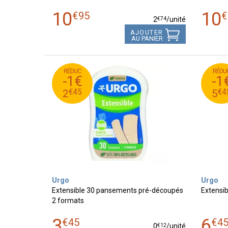
10
10
€
95
€
€
74
2
/unité
AJOUTER
AU PANIER
RÉDUC
RÉDU
45
€
45
€
3
-1€
-1
45
€
45
€
2
€
45
€
4
2
5
Urgo
Urgo
Extensible 30 pansements pré-découpés
Extensi
2 formats
3
6
€
45
€
4
€
12
0
/unité