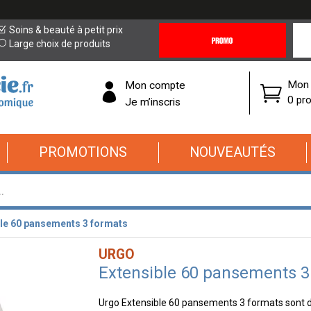
Promotions
Covi
Soins & beauté à petit prix
&
19
Large choix de produits
Offres
Cor
Mon 
Mon compte
0 pro
Je m’inscris
PROMOTIONS
NOUVEAUTÉS
ble 60 pansements 3 formats
URGO
Extensible 60 pansements 3
Urgo Extensible 60 pansements 3 formats sont 