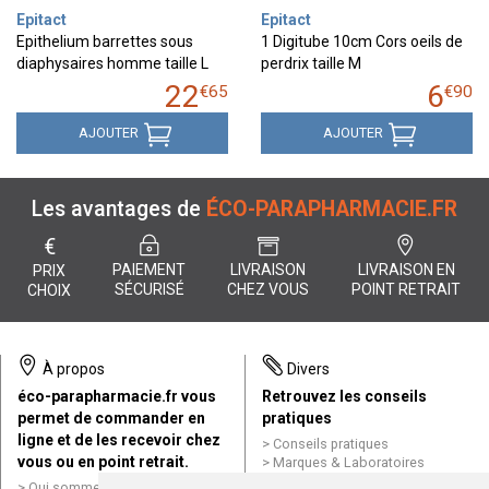
Epitact
Epitact
Epithelium barrettes sous
1 Digitube 10cm Cors oeils de
diaphysaires homme taille L
perdrix taille M
22
6
€
65
€
90
AJOUTER
AJOUTER
Les avantages de
ÉCO-PARAPHARMACIE.FR
€
PAIEMENT
LIVRAISON
LIVRAISON EN
PRIX
SÉCURISÉ
CHEZ VOUS
POINT RETRAIT
CHOIX
À propos
Divers
éco-parapharmacie.fr vous
Retrouvez les conseils
permet de commander en
pratiques
ligne et de les recevoir chez
Conseils pratiques
vous ou en point retrait.
Marques & Laboratoires
Conditions générales de vente
Qui sommes nous ?