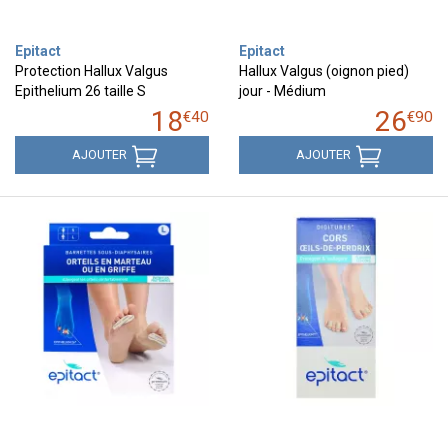
Epitact
Epitact
Protection Hallux Valgus
Hallux Valgus (oignon pied)
Epithelium 26 taille S
jour - Médium
18
26
€
40
€
90
AJOUTER
AJOUTER