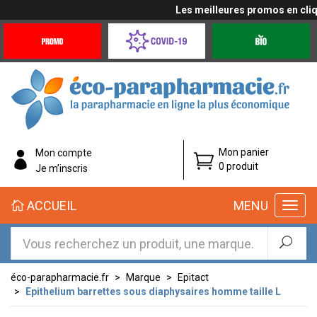
Les meilleures promos en cliqua
Promotions
Covid-
Produits
&
19
bio
Offres
Coronavirus
éco-
Mon panier
Mon compte
parapharmacie.fr
0 produit
Je m’inscris
éco-
ACCUEIL
MENU
parapharmacie.fr
éco-parapharmacie.fr
Marque
Epitact
Epithelium barrettes sous diaphysaires homme taille L