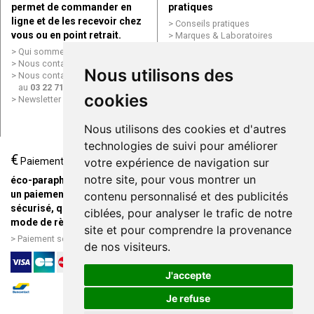
permet de commander en
pratiques
ligne et de les recevoir chez
Conseils pratiques
vous ou en point retrait.
Marques & Laboratoires
Conditions générales de vente
Qui sommes nous ?
(CGV)
Nous contacter par e-mail
Nous utilisons des
Mentions légales
Nous contacter par téléphone
Données personnelles
au
03 22 71 64 10
Cookies
cookies
Newsletter
Mes préférences Cookies
Grande Pharmacie d’Amiens en
Nous utilisons des cookies et d'autres
ligne
technologies de suivi pour améliorer
€
Livraison / Point retrait
Paiement
votre expérience de navigation sur
Commandez en ligne et
notre site, pour vous montrer un
éco-parapharmacie.fr offre
recevez votre commande
un paiement entièrement
contenu personnalisé et des publicités
rapidement chez vous ou en
sécurisé, quel que soit le
ciblées, pour analyser le trafic de notre
point retrait
mode de règlement
site et pour comprendre la provenance
Livraison chez vous ou en
Paiement sécurisé et simple
de nos visiteurs.
points relais
J'accepte
Je refuse