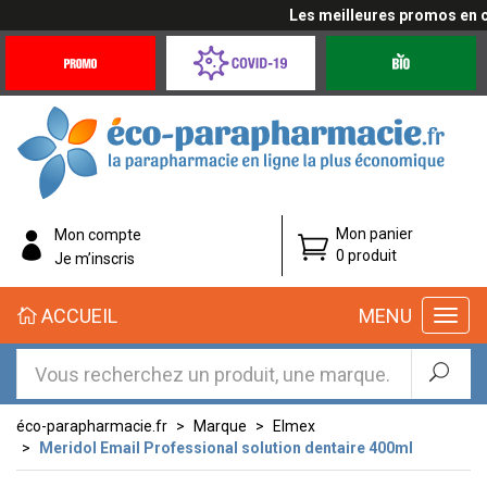
Les meilleures promos en cli
Promotions
Covid-
Produits
&
19
bio
Offres
Coronavirus
éco-
Mon panier
Mon compte
parapharmacie.fr
0 produit
Je m’inscris
éco-
ACCUEIL
MENU
parapharmacie.fr
éco-parapharmacie.fr
Marque
Elmex
Meridol Email Professional solution dentaire 400ml