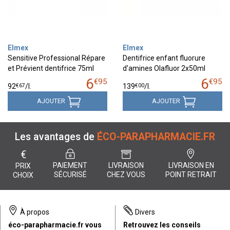
Elmex
Elmex
Sensitive Professional Répare
Dentifrice enfant fluorure
et Prévient dentifrice 75ml
d'amines Olafluor 2x50ml
6
6
€
95
€
95
€
67
€
00
92
/
l.
139
/
l.
AJOUTER
AJOUTER
Les avantages de
ÉCO-PARAPHARMACIE.FR
€
PAIEMENT
LIVRAISON
LIVRAISON EN
PRIX
SÉCURISÉ
CHEZ VOUS
POINT RETRAIT
CHOIX
À propos
Divers
éco-parapharmacie.fr vous
Retrouvez les conseils