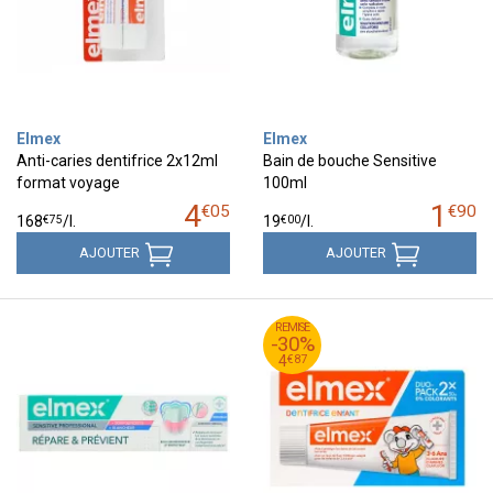
Elmex
Elmex
Anti-caries dentifrice 2x12ml
Bain de bouche Sensitive
format voyage
100ml
4
1
€
05
€
90
€
75
€
00
168
/
l.
19
/
l.
AJOUTER
AJOUTER
95
€
REMISE
6
-30%
87
€
4
€
87
4