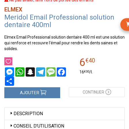
Ne pas avaler, tenir hors de portée des enfants
ELMEX
Meridol Email Professional solution
dentaire 400ml
Elmex Email Professional solution dentaire 400 ml est une solution
qui renforce et recouvre l'émail pour rendre les dents saines et
solides.
6
€
40
Messenger
WhatsApp
Snapchat
Telegram
Message
Facebook
€
00
16
/
l.
Partager
CONTINUER
AJOUTER
DESCRIPTION
CONSEIL D’UTILISATION