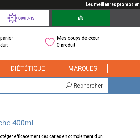
Les meilleures promos en cli
d-
Produits
bio
onavirus
panier
Mes coups de cœur
duit
0 produit
DIÉTÉTIQUE
MARQUES
Rechercher
uche 400ml
protéger efficacement des caries en complément d'un