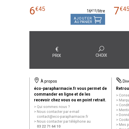
6
7
€
45
€
4
€
13
16
/
litre
AJOUTER
AU PANIER
€
CHOIX
PRIX
À propos
Div
éco-parapharmacie.fr vous permet de
Retrou
commander en ligne et de les
Conse
recevoir chez vous ou en point retrait.
Marqu
Condi
Qui sommes nous ?
Menti
Nous contacter par e-mail
Donné
contact
@
eco-parapharmacie.fr
Cooki
Nous contacter par téléphone au
Mes p
03 22 71 64 10