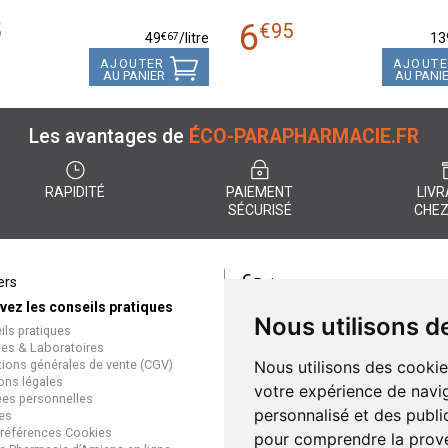
6
5
€
95
€
67
49
/
litre
13
AJOUTER
AJOUT
AU PANIER
AU PANI
Les avantages de
ÉCO-PARAPHARMACIE.FR
RAPIDITÉ
PAIEMENT
LIVR
SÉCURISÉ
CHEZ
€
ers
Paiement
vez les conseils pratiques
éco-parapharmacie.fr offre un
Nous utilisons d
ils pratiques
paiement entièrement sécurisé
es & Laboratoires
que soit le mode de règlement
tions générales de vente (CGV)
Nous utilisons des cookie
Paiement sécurisé et simple
ons légales
votre expérience de navig
es personnelles
personnalisé et des public
es
références Cookies
pour comprendre la prove