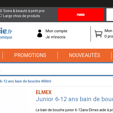
Promotions
Covi
Soins & beauté à petit prix
&
19
Large choix de produits
Offres
Cor
Mon 
Mon compte
0 pro
Je m’inscris
PROMOTIONS
NOUVEAUTÉS
 6-12 ans bain de bouche 400ml
ELMEX
Junior 6-12 ans bain de bo
Le bain de bouche junior 6-12ans Elmex aide à 