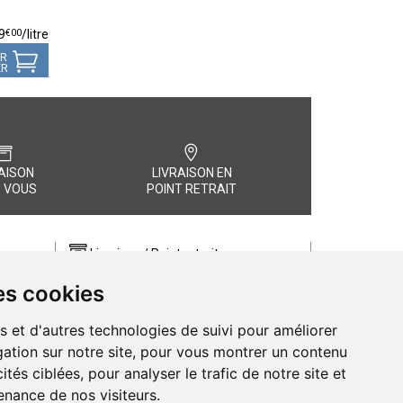
€
00
9
/
litre
ER
ER
AISON
LIVRAISON EN
 VOUS
POINT RETRAIT
Livraison / Point retrait
Commandez en ligne et recevez votre
es cookies
commande rapidement chez vous ou
, quel
en point retrait
s et d'autres technologies de suivi pour améliorer
Livraison chez vous ou en points relais
ation sur notre site, pour vous montrer un contenu
ités ciblées, pour analyser le trafic de notre site et
nance de nos visiteurs.