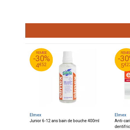
REMISE
REMIS
45
€
45
€
6
-30%
-3
52
€
22
€
4
€
52
€
2
4
5
Elmex
Elmex
Junior 6-12 ans bain de bouche 400ml
Anti-car
dentifri