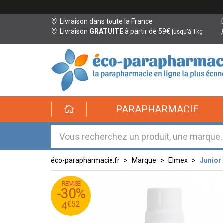
Livraison dans toute la France
Livraison
GRATUITE
à partir de 59€
jusqu’à 1kg
éco-
PARAPHARMACIE
parapharmacie.fr
éco-
parapharmacie.fr
éco-parapharmacie.fr
Marque
Elmex
Junior
REMISE
45
€
6
-30%
52
€
4
€
52
4