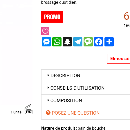
brossage quotidien.
6
€
16
Messenger
WhatsApp
Snapchat
Telegram
Message
Facebook
Partager
Elmex sé
DESCRIPTION
CONSEILS D'UTILISATION
COMPOSITION
1 unité
POSEZ UNE QUESTION
12M
Nature de produit
: bain de bouche