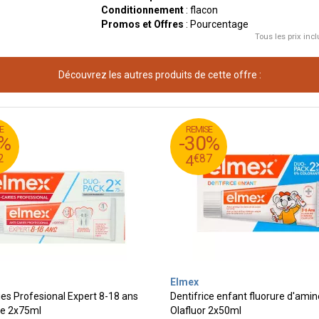
Conditionnement
: flacon
Promos et Offres
: Pourcentage
Tous les prix incl
Découvrez les autres produits de cette offre :
E
REMISE
95
€
7
6
0%
-30%
87
€
5
4
2
€
87
4
Elmex
ies Profesional Expert 8-18 ans
Dentifrice enfant fluorure d'ami
ce 2x75ml
Olafluor 2x50ml