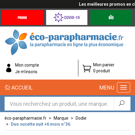
Les meilleures promos en cliq
Promotions
Covid-
Produits
&
19
bio
Offres
Coronavirus
éco-
Mon panier
Mon compte
parapharmacie.fr
0 produit
Je m’inscris
éco-
ACCUEIL
MENU
parapharmacie.fr
éco-parapharmacie.fr
Marque
Dodie
Duo sucette nuit +6 mois n°36