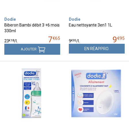
Dodie
Dodie
Biberon Bambi débit 3 +6 mois
Eau nettoyante 3en1 1L
330ml
7
9
€
65
€
95
€
18
€
95
23
/
l.
9
/
l.
EN RÉAPPRO.
AJOUTER