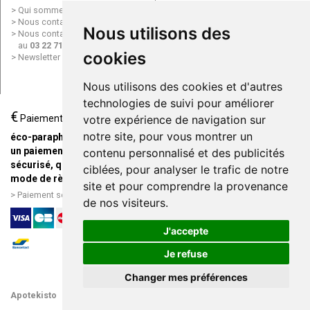
Conditions générales de vente
Qui sommes nous ?
(CGV)
Nous contacter par e-mail
Nous utilisons des
Mentions légales
Nous contacter par téléphone
Données personnelles
au
03 22 71 64 10
Cookies
cookies
Newsletter
Mes préférences Cookies
Grande Pharmacie d’Amiens en
Nous utilisons des cookies et d'autres
ligne
technologies de suivi pour améliorer
€
Livraison / Point retrait
Paiement
votre expérience de navigation sur
Commandez en ligne et
notre site, pour vous montrer un
éco-parapharmacie.fr offre
recevez votre commande
un paiement entièrement
contenu personnalisé et des publicités
rapidement chez vous ou en
sécurisé, quel que soit le
ciblées, pour analyser le trafic de notre
point retrait
mode de règlement
site et pour comprendre la provenance
Livraison chez vous ou en
Paiement sécurisé et simple
de nos visiteurs.
points relais
J'accepte
Je refuse
Changer mes préférences
Apotekisto