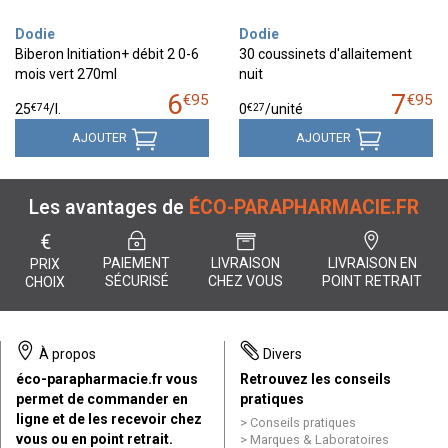
Dodie
Dodie
Biberon Initiation+ débit 2 0-6
30 coussinets d'allaitement
mois vert 270ml
nuit
6
7
€
95
€
95
€
74
€
27
25
/
l.
0
/unité
AJOUTER
AJOUTER
Les avantages de
ÉCO-PARAPHARMACIE.FR
€
PAIEMENT
LIVRAISON
LIVRAISON EN
PRIX
SÉCURISÉ
CHEZ VOUS
POINT RETRAIT
CHOIX
À propos
Divers
éco-parapharmacie.fr vous
Retrouvez les conseils
permet de commander en
pratiques
ligne et de les recevoir chez
Conseils pratiques
vous ou en point retrait.
Marques & Laboratoires