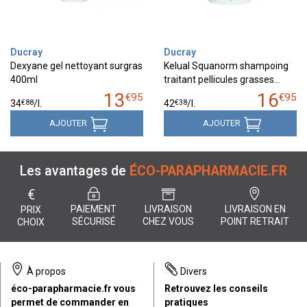
Ducray
Ducray
Dexyane gel nettoyant surgras
Kelual Squanorm shampoing
400ml
traitant pellicules grasses…
13
16
€
95
€
95
€
88
€
38
34
/
l.
42
/
l.
AJOUTER
AJOUTER
Les avantages de
ÉCO-PARAPHARMACIE.FR
€
PAIEMENT
LIVRAISON
LIVRAISON EN
PRIX
SÉCURISÉ
CHEZ VOUS
POINT RETRAIT
CHOIX
À propos
Divers
éco-parapharmacie.fr vous
Retrouvez les conseils
permet de commander en
pratiques