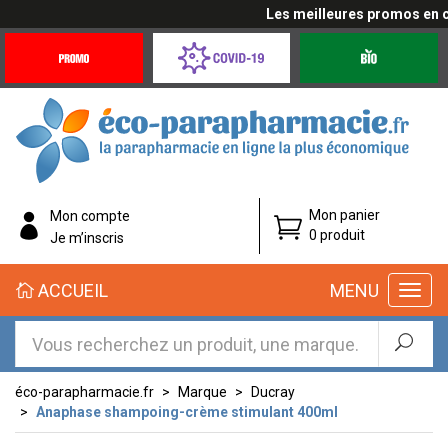
Les meilleures promos en cli
Promotions
Covid-
Produits
&
19
bio
Offres
Coronavirus
éco-
Mon panier
Mon compte
parapharmacie.fr
0 produit
Je m’inscris
éco-
ACCUEIL
MENU
parapharmacie.fr
éco-parapharmacie.fr
Marque
Ducray
Anaphase shampoing-crème stimulant 400ml