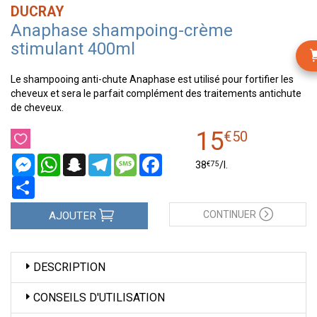
DUCRAY
Anaphase shampoing-crème
stimulant 400ml
Le shampooing anti-chute Anaphase est utilisé pour fortifier les
cheveux et sera le parfait complément des traitements antichute
de cheveux.
15
€
50
Messenger
WhatsApp
Snapchat
Telegram
Message
Facebook
€
75
38
/
l.
Partager
CONTINUER
AJOUTER
DESCRIPTION
CONSEILS D'UTILISATION