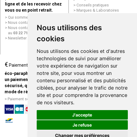
ligne et de les recevoir chez
Conseils pratiques
vous ou en point retrait.
Marques & Laboratoires
Conditions générales de vente
Qui sommes nous ?
(CGV)
Nous contacter par e-mail
Nous utilisons des
Mentions légales
Nous contacter par téléphone
Données personnelles
au
03 22 71 64 10
Cookies
cookies
Newsletter
Mes préférences Cookies
Grande Pharmacie d’Amiens en
Nous utilisons des cookies et d'autres
ligne
technologies de suivi pour améliorer
€
Livraison / Point retrait
Paiement
votre expérience de navigation sur
Commandez en ligne et
notre site, pour vous montrer un
éco-parapharmacie.fr offre
recevez votre commande
un paiement entièrement
contenu personnalisé et des publicités
rapidement chez vous ou en
sécurisé, quel que soit le
ciblées, pour analyser le trafic de notre
point retrait
mode de règlement
site et pour comprendre la provenance
Livraison chez vous ou en
Paiement sécurisé et simple
de nos visiteurs.
points relais
J'accepte
Je refuse
Changer mes préférences