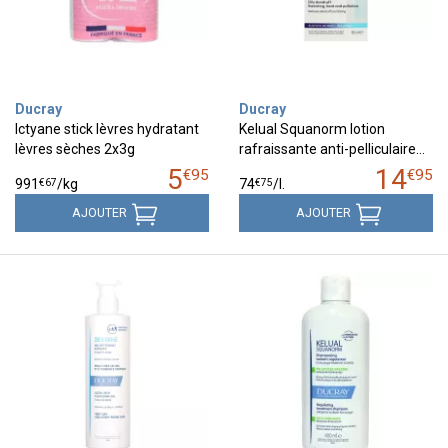
Ducray
Ducray
Ictyane stick lèvres hydratant
Kelual Squanorm lotion
lèvres sèches 2x3g
rafraissante anti-pelliculaire…
5
14
€
95
€
95
€
67
€
75
991
/kg
74
/
l.
AJOUTER
AJOUTER