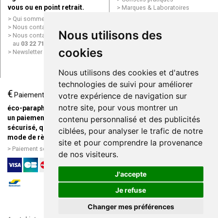
vous ou en point retrait.
Marques & Laboratoires
Conditions générales de vente
Qui sommes nous ?
(CGV)
Nous contacter par e-mail
Nous utilisons des
Mentions légales
Nous contacter par téléphone
Données personnelles
au
03 22 71 64 10
Cookies
cookies
Newsletter
Mes préférences Cookies
Grande Pharmacie d’Amiens en
Nous utilisons des cookies et d'autres
ligne
technologies de suivi pour améliorer
€
Livraison / Point retrait
Paiement
votre expérience de navigation sur
Commandez en ligne et
notre site, pour vous montrer un
éco-parapharmacie.fr offre
recevez votre commande
un paiement entièrement
contenu personnalisé et des publicités
rapidement chez vous ou en
sécurisé, quel que soit le
ciblées, pour analyser le trafic de notre
point retrait
mode de règlement
site et pour comprendre la provenance
Livraison chez vous ou en
Paiement sécurisé et simple
de nos visiteurs.
points relais
J'accepte
Je refuse
Changer mes préférences