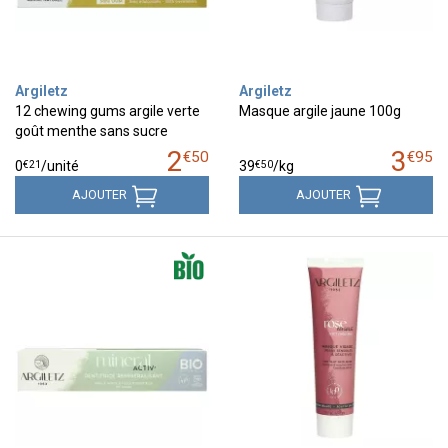
Argiletz
Argiletz
12 chewing gums argile verte
Masque argile jaune 100g
goût menthe sans sucre
2
3
€
50
€
95
€
21
€
50
0
/unité
39
/kg
AJOUTER
AJOUTER