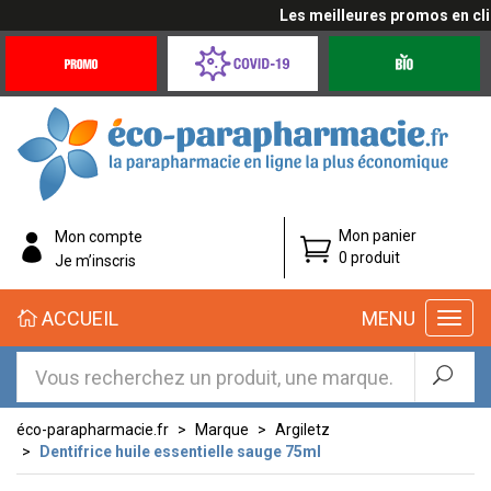
Les meilleures promos en cliqu
Promotions
Covid-
Produits
&
19
bio
Offres
Coronavirus
éco-
Mon panier
Mon compte
parapharmacie.fr
0 produit
Je m’inscris
éco-
ACCUEIL
MENU
parapharmacie.fr
éco-parapharmacie.fr
Marque
Argiletz
Dentifrice huile essentielle sauge 75ml