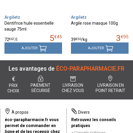
Argiletz
Argiletz
Dentifrice huile essentielle
Argile rose masque 100g
sauge 75ml
5
3
€
45
€
95
€
67
€
50
72
/
l.
39
/kg
AJOUTER
AJOUTER
Les avantages de
ÉCO-PARAPHARMACIE.FR
€
PAIEMENT
LIVRAISON
LIVRAISON EN
PRIX
SÉCURISÉ
CHEZ VOUS
POINT RETRAIT
CHOIX
À propos
Divers
éco-parapharmacie.fr vous
Retrouvez les conseils
permet de commander en
pratiques
ligne et de les recevoir chez
Conseils pratiques