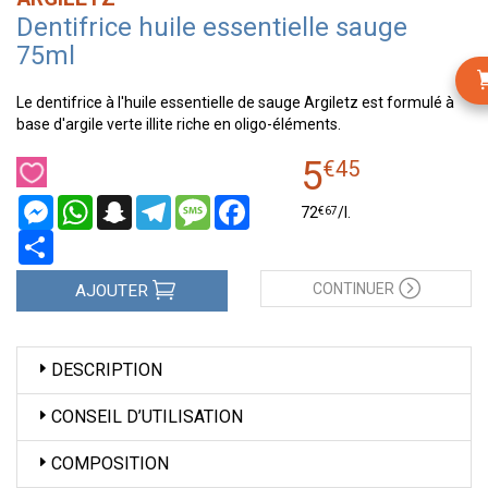
Dentifrice huile essentielle sauge
75ml
Le dentifrice à l'huile essentielle de sauge Argiletz est formulé à
base d'argile verte illite riche en oligo-éléments.
5
€
45
Messenger
WhatsApp
Snapchat
Telegram
Message
Facebook
€
67
72
/
l.
Partager
CONTINUER
AJOUTER
DESCRIPTION
CONSEIL D’UTILISATION
COMPOSITION