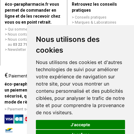
éco-parapharmacie.fr vous
Retrouvez les conseils
permet de commander en
pratiques
ligne et de les recevoir chez
Conseils pratiques
vous ou en point retrait.
Marques & Laboratoires
Conditions générales de vente
Qui sommes nous ?
(CGV)
Nous contacter par e-mail
Nous utilisons des
Mentions légales
Nous contacter par téléphone
Données personnelles
au
03 22 71 64 10
Cookies
cookies
Newsletter
Mes préférences Cookies
Grande Pharmacie d’Amiens en
Nous utilisons des cookies et d'autres
ligne
technologies de suivi pour améliorer
€
Livraison / Point retrait
Paiement
votre expérience de navigation sur
Commandez en ligne et
notre site, pour vous montrer un
éco-parapharmacie.fr offre
recevez votre commande
un paiement entièrement
contenu personnalisé et des publicités
rapidement chez vous ou en
sécurisé, quel que soit le
ciblées, pour analyser le trafic de notre
point retrait
mode de règlement
site et pour comprendre la provenance
Livraison chez vous ou en
Paiement sécurisé et simple
de nos visiteurs.
points relais
J'accepte