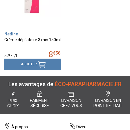
Netline
Crème dépilatoire 3 min 150ml
8
€
58
€
20
57
/
l.
AJOUTER
Les avantages de
ÉCO-PARAPHARMACIE.FR
€
PAIEMENT
LIVRAISON
LIVRAISON EN
PRIX
SÉCURISÉ
CHEZ VOUS
POINT RETRAIT
CHOIX
À propos
Divers