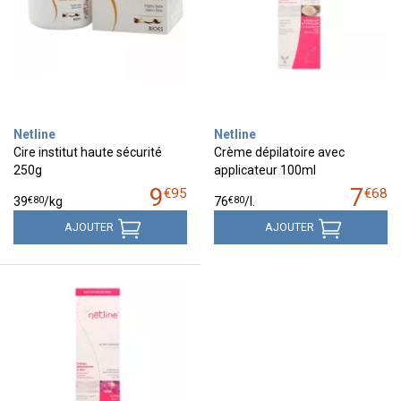
Netline
Netline
Cire institut haute sécurité
Crème dépilatoire avec
250g
applicateur 100ml
9
7
€
95
€
68
€
80
€
80
39
/kg
76
/
l.
AJOUTER
AJOUTER