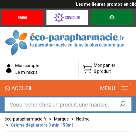
Les meilleures promos en cliqua
Promotions
Covid-
Produits
&
19
bio
Offres
Coronavirus
éco-
Mon panier
Mon compte
parapharmacie.fr
0 produit
Je m’inscris
éco-
ACCUEIL
MENU
parapharmacie.fr
éco-parapharmacie.fr
Marque
Netline
Crème dépilatoire 3 min 150ml