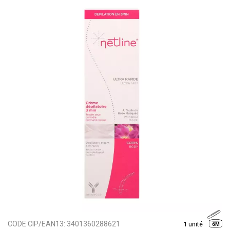
CODE CIP/EAN13:
3401360288621
1 unité
6M