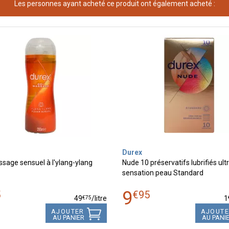
Les personnes ayant acheté ce produit ont également acheté :
Durex
sage sensuel à l'ylang-ylang
Nude 10 préservatifs lubrifiés ultr
sensation peau Standard
9
5
€
95
€
75
49
/
litre
1
AJOUTER
AJOUT
AU PANIER
AU PANI