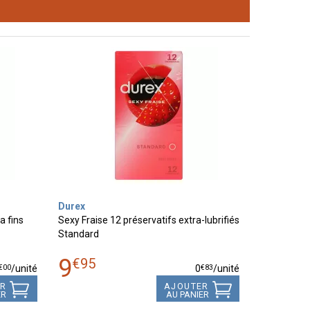
Durex
a fins
Sexy Fraise 12 préservatifs extra-lubrifiés
Standard
9
€
95
€
00
€
83
/unité
0
/unité
ER
AJOUTER
ER
AU PANIER