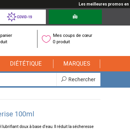
Les meilleures promos en cliq
d-
Produits
bio
onavirus
panier
Mes coups de cœur
duit
0 produit
DIÉTÉTIQUE
MARQUES
Rechercher
cerise 100ml
 lubrifiant doux à base d’eau. Il réduit la sécheresse