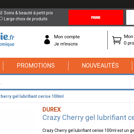
Promotions
Covi
Soins & beauté à petit prix
&
19
Large choix de produits
Offres
Cor
Mon 
Mon compte
0 pro
Je m’inscris
PROMOTIONS
NOUVEAUTÉS
herry gel lubrifiant cerise 100ml
DUREX
Crazy Cherry gel lubrifiant 
Crazy Cherry gel lubrifiant cerise 100ml est un gel