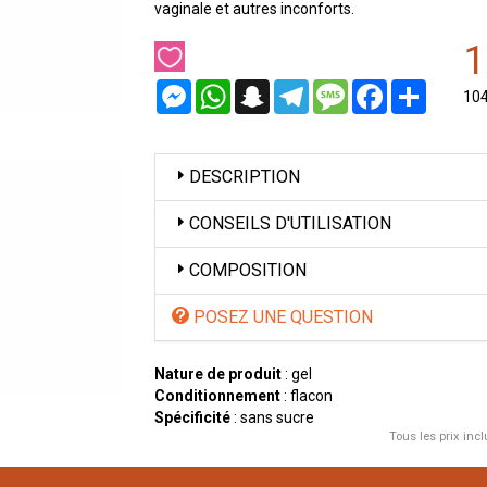
vaginale et autres inconforts.
1
Messenger
WhatsApp
Snapchat
Telegram
Message
Facebook
Partager
10
DESCRIPTION
CONSEILS D'UTILISATION
COMPOSITION
POSEZ UNE QUESTION
Nature de produit
: gel
Conditionnement
: flacon
Spécificité
: sans sucre
Tous les prix incl