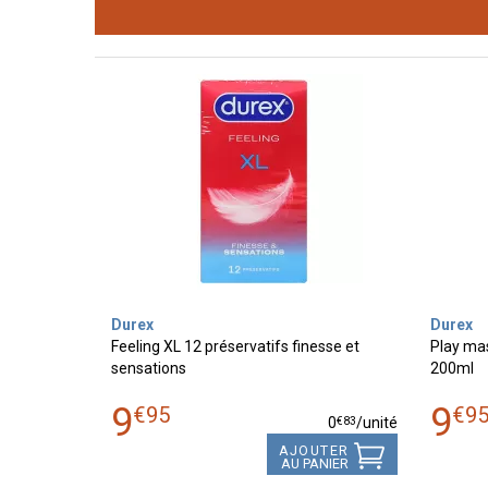
Durex
Durex
Feeling XL 12 préservatifs finesse et
Play mas
sensations
200ml
9
9
€
95
€
9
€
83
0
/unité
AJOUTER
AU PANIER