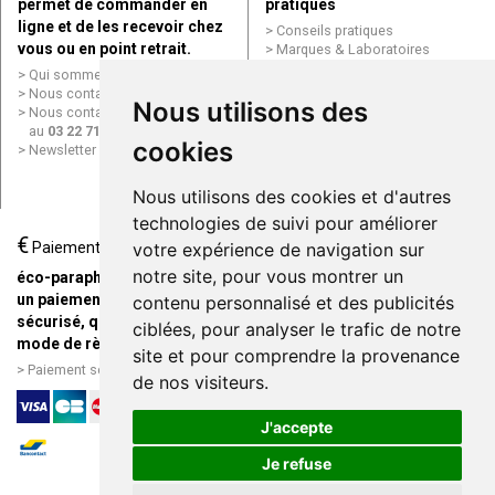
permet de commander en
pratiques
ligne et de les recevoir chez
Conseils pratiques
vous ou en point retrait.
Marques & Laboratoires
Conditions générales de vente
Qui sommes nous ?
(CGV)
Nous contacter par e-mail
Nous utilisons des
Mentions légales
Nous contacter par téléphone
Données personnelles
au
03 22 71 64 10
Cookies
cookies
Newsletter
Mes préférences Cookies
Grande Pharmacie d’Amiens en
Nous utilisons des cookies et d'autres
ligne
technologies de suivi pour améliorer
€
Livraison / Point retrait
Paiement
votre expérience de navigation sur
Commandez en ligne et
notre site, pour vous montrer un
éco-parapharmacie.fr offre
recevez votre commande
un paiement entièrement
contenu personnalisé et des publicités
rapidement chez vous ou en
sécurisé, quel que soit le
ciblées, pour analyser le trafic de notre
point retrait
mode de règlement
site et pour comprendre la provenance
Livraison chez vous ou en
Paiement sécurisé et simple
de nos visiteurs.
points relais
J'accepte
Je refuse