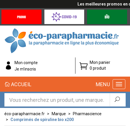
Les meilleures promos en cli
Promotions
Covid-
Produits
&
19
bio
Offres
Coronavirus
éco-
Mon panier
Mon compte
parapharmacie.fr
0 produit
Je m’inscris
éco-
ACCUEIL
MENU
parapharmacie.fr
éco-parapharmacie.fr
Marque
Pharmascience
Comprimés de spiruline bio x200