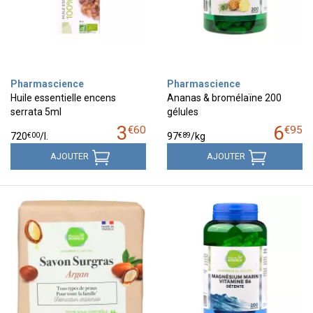
Pharmascience
Pharmascience
Huile essentielle encens
Ananas & bromélaïne 200
serrata 5ml
gélules
3
6
€
60
€
95
€
00
€
89
720
/
l.
97
/kg
AJOUTER
AJOUTER