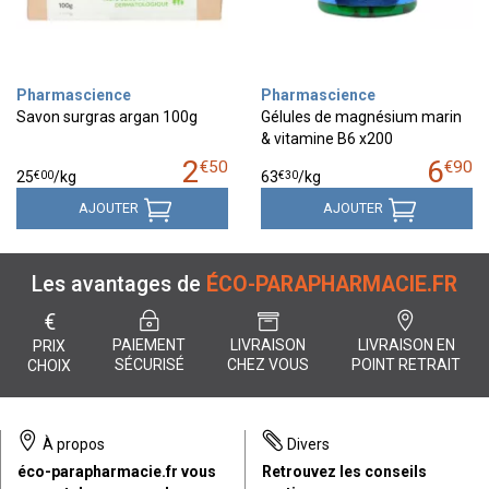
Pharmascience
Pharmascience
Savon surgras argan 100g
Gélules de magnésium marin
& vitamine B6 x200
2
6
€
50
€
90
€
00
€
30
25
/kg
63
/kg
AJOUTER
AJOUTER
Les avantages de
ÉCO-PARAPHARMACIE.FR
€
PAIEMENT
LIVRAISON
LIVRAISON EN
PRIX
SÉCURISÉ
CHEZ VOUS
POINT RETRAIT
CHOIX
À propos
Divers
éco-parapharmacie.fr vous
Retrouvez les conseils