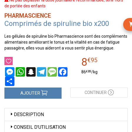
Ne pas dépasser la dose journalière recommandée, tenir hors
de portée des enfants
PHARMASCIENCE
Comprimés de spiruline bio x200
Les gélules de spiruline bio Pharmascience sont des compléments
alimentaires améliorant le tonus et la vitalité en cas de fatigue
passagère, elles vous aideront a vous sentir plus énergique.
8
€
95
Messenger
WhatsApp
Snapchat
Telegram
Message
Facebook
€
89
86
/kg
Partager
CONTINUER
AJOUTER
DESCRIPTION
CONSEIL D’UTILISATION