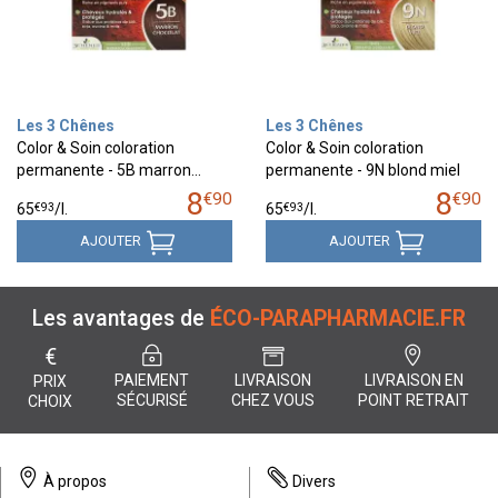
Les 3 Chênes
Les 3 Chênes
Color & Soin coloration
Color & Soin coloration
permanente - 5B marron…
permanente - 9N blond miel
8
8
€
90
€
90
€
93
€
93
65
/
l.
65
/
l.
AJOUTER
AJOUTER
Les avantages de
ÉCO-PARAPHARMACIE.FR
€
PAIEMENT
LIVRAISON
LIVRAISON EN
PRIX
SÉCURISÉ
CHEZ VOUS
POINT RETRAIT
CHOIX
À propos
Divers