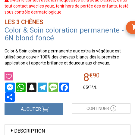
éviter le contact avec les muqueuses et la peau blessée, éviter
tout contact avec les yeux, tenir hors de portée des enfants, testé
sous contrôle dermatologique
LES 3 CHÊNES
Color & Soin coloration permanente -
6N blond foncé
Color & Soin coloration permanente aux extraits végétaux est
utilisé pour couvrir 100% des cheveux blancs dès la première
application et apporte brillance et douceur aux cheveux.
8
€
90
Messenger
WhatsApp
Snapchat
Telegram
Message
Facebook
€
93
65
/
l.
Partager
CONTINUER
AJOUTER
DESCRIPTION