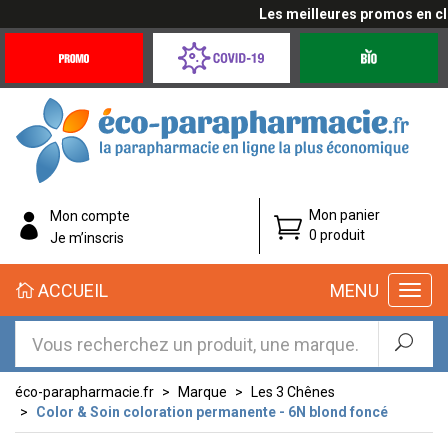
Les meilleures promos en cliqu
Promotions
Covid-
Produits
&
19
bio
Offres
Coronavirus
éco-
Mon panier
Mon compte
parapharmacie.fr
0 produit
Je m’inscris
éco-
ACCUEIL
MENU
parapharmacie.fr
éco-parapharmacie.fr
Marque
Les 3 Chênes
Color & Soin coloration permanente - 6N blond foncé