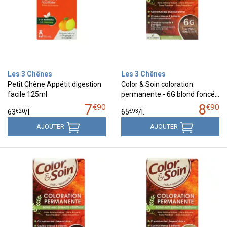
Les 3 Chênes
Les 3 Chênes
Petit Chêne Appétit digestion
Color & Soin coloration
facile 125ml
permanente - 6G blond foncé…
7
8
€
90
€
90
€
20
€
93
63
/
l.
65
/
l.
AJOUTER
AJOUTER