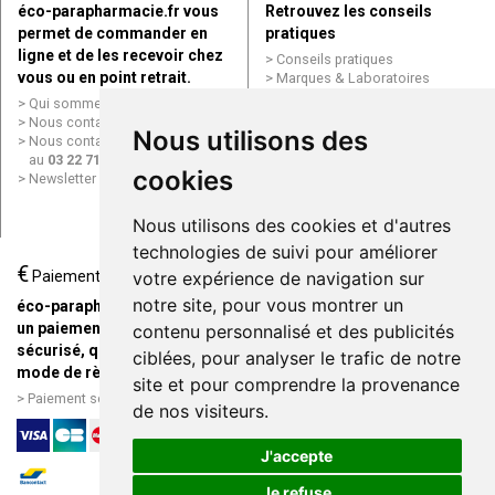
éco-parapharmacie.fr vous
Retrouvez les conseils
permet de commander en
pratiques
ligne et de les recevoir chez
Conseils pratiques
vous ou en point retrait.
Marques & Laboratoires
Conditions générales de vente
Qui sommes nous ?
(CGV)
Nous contacter par e-mail
Nous utilisons des
Mentions légales
Nous contacter par téléphone
Données personnelles
au
03 22 71 64 10
Cookies
cookies
Newsletter
Mes préférences Cookies
Grande Pharmacie d’Amiens en
Nous utilisons des cookies et d'autres
ligne
technologies de suivi pour améliorer
€
Livraison / Point retrait
Paiement
votre expérience de navigation sur
Commandez en ligne et
notre site, pour vous montrer un
éco-parapharmacie.fr offre
recevez votre commande
un paiement entièrement
contenu personnalisé et des publicités
rapidement chez vous ou en
sécurisé, quel que soit le
ciblées, pour analyser le trafic de notre
point retrait
mode de règlement
site et pour comprendre la provenance
Livraison chez vous ou en
Paiement sécurisé et simple
de nos visiteurs.
points relais
J'accepte
Je refuse