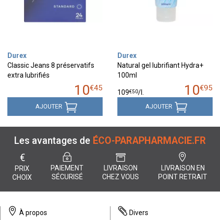
Durex
Durex
Classic Jeans 8 préservatifs
Natural gel lubrifiant Hydra+
extra lubrifiés
100ml
10
10
€
45
€
95
€
50
109
/
l.
AJOUTER
AJOUTER
Les avantages de
ÉCO-PARAPHARMACIE.FR
€
PAIEMENT
LIVRAISON
LIVRAISON EN
PRIX
SÉCURISÉ
CHEZ VOUS
POINT RETRAIT
CHOIX
À propos
Divers