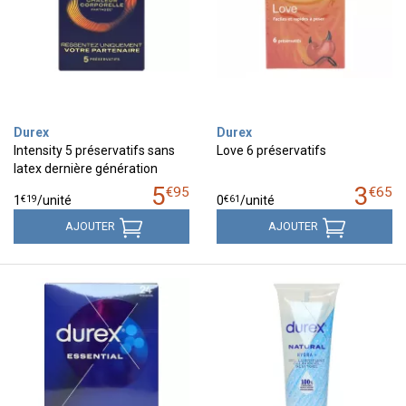
Durex
Durex
Intensity 5 préservatifs sans
Love 6 préservatifs
latex dernière génération
5
3
€
95
€
65
€
19
€
61
1
/unité
0
/unité
AJOUTER
AJOUTER