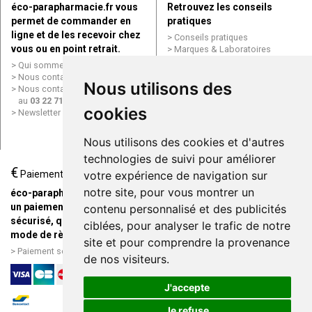
éco-parapharmacie.fr vous
Retrouvez les conseils
permet de commander en
pratiques
ligne et de les recevoir chez
Conseils pratiques
vous ou en point retrait.
Marques & Laboratoires
Conditions générales de vente
Qui sommes nous ?
(CGV)
Nous contacter par e-mail
Nous utilisons des
Mentions légales
Nous contacter par téléphone
Données personnelles
au
03 22 71 64 10
Cookies
cookies
Newsletter
Mes préférences Cookies
Grande Pharmacie d’Amiens en
Nous utilisons des cookies et d'autres
ligne
technologies de suivi pour améliorer
€
Livraison / Point retrait
Paiement
votre expérience de navigation sur
Commandez en ligne et
notre site, pour vous montrer un
éco-parapharmacie.fr offre
recevez votre commande
un paiement entièrement
contenu personnalisé et des publicités
rapidement chez vous ou en
sécurisé, quel que soit le
ciblées, pour analyser le trafic de notre
point retrait
mode de règlement
site et pour comprendre la provenance
Livraison chez vous ou en
Paiement sécurisé et simple
de nos visiteurs.
points relais
J'accepte
Je refuse