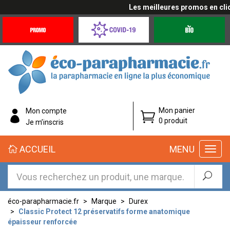
Les meilleures promos en cliqu
Promotions
Covid-
Produits
&
19
bio
Offres
Coronavirus
éco-
Mon panier
Mon compte
parapharmacie.fr
0 produit
Je m’inscris
éco-
ACCUEIL
MENU
parapharmacie.fr
éco-parapharmacie.fr
Marque
Durex
Classic Protect 12 préservatifs forme anatomique
épaisseur renforcée