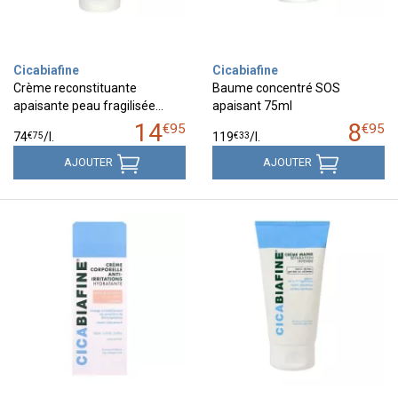
Cicabiafine
Cicabiafine
Crème reconstituante
Baume concentré SOS
apaisante peau fragilisée…
apaisant 75ml
14
8
€
95
€
95
€
75
€
33
74
/
l.
119
/
l.
AJOUTER
AJOUTER