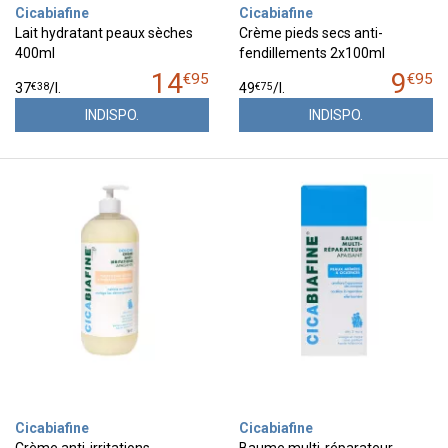
Cicabiafine
Cicabiafine
Lait hydratant peaux sèches
Crème pieds secs anti-
400ml
fendillements 2x100ml
14
9
€
95
€
95
€
38
€
75
37
/
l.
49
/
l.
INDISPO.
INDISPO.
Cicabiafine
Cicabiafine