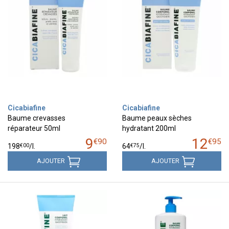
Cicabiafine
Cicabiafine
Baume crevasses
Baume peaux sèches
réparateur 50ml
hydratant 200ml
9
12
€
90
€
95
€
00
€
75
198
/
l.
64
/
l.
AJOUTER
AJOUTER