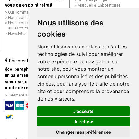
vous ou en point retrait.
Marques & Laboratoires
Conditions générales de vente
Qui sommes nous ?
(CGV)
Nous contacter par e-mail
Nous utilisons des
Mentions légales
Nous contacter par téléphone
Données personnelles
au
03 22 71 64 10
Cookies
cookies
Newsletter
Mes préférences Cookies
Grande Pharmacie d’Amiens en
Nous utilisons des cookies et d'autres
ligne
technologies de suivi pour améliorer
€
Livraison / Point retrait
votre expérience de navigation sur
Paiement
Commandez en ligne et
notre site, pour vous montrer un
éco-parapharmacie.fr offre
recevez votre commande
un paiement entièrement
contenu personnalisé et des publicités
rapidement chez vous ou en
sécurisé, quel que soit le
ciblées, pour analyser le trafic de notre
point retrait
mode de règlement
site et pour comprendre la provenance
Livraison chez vous ou en
Paiement sécurisé et simple
de nos visiteurs.
points relais
J'accepte
Je refuse
Changer mes préférences