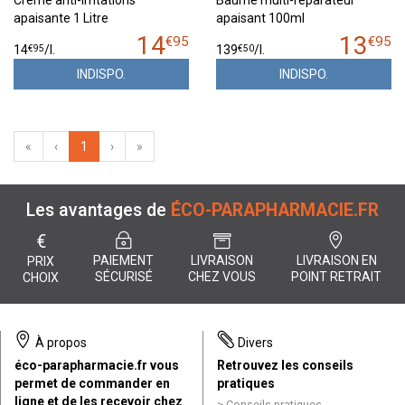
Crème anti-irritations
Baume multi-réparateur
apaisante 1 Litre
apaisant 100ml
14
13
€
95
€
95
€
95
€
50
14
/
l.
139
/
l.
INDISPO.
INDISPO.
«
‹
1
›
»
Les avantages de
ÉCO-PARAPHARMACIE.FR
€
PAIEMENT
LIVRAISON
LIVRAISON EN
PRIX
SÉCURISÉ
CHEZ VOUS
POINT RETRAIT
CHOIX
À propos
Divers
éco-parapharmacie.fr vous
Retrouvez les conseils
permet de commander en
pratiques
ligne et de les recevoir chez
Conseils pratiques