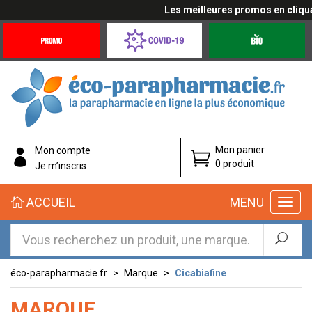
Les meilleures promos en cliquant 
Promotions
Covid-
Produits
&
19
bio
Offres
Coronavirus
éco-
Mon panier
Mon compte
parapharmacie.fr
0 produit
Je m’inscris
éco-
ACCUEIL
MENU
parapharmacie.fr
éco-parapharmacie.fr
Marque
Cicabiafine
MARQUE