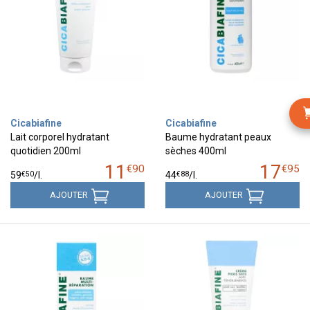
Cicabiafine
Cicabiafine
Lait corporel hydratant
Baume hydratant peaux
quotidien 200ml
sèches 400ml
11
17
€
90
€
95
€
50
€
88
59
/
l.
44
/
l.
AJOUTER
AJOUTER