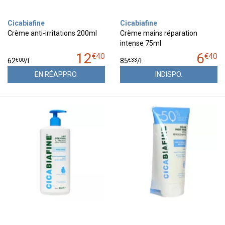
Cicabiafine
Cicabiafine
Crème anti-irritations 200ml
Crème mains réparation
intense 75ml
12
6
€
40
€
40
€
00
€
33
62
/
l.
85
/
l.
EN RÉAPPRO.
INDISPO.