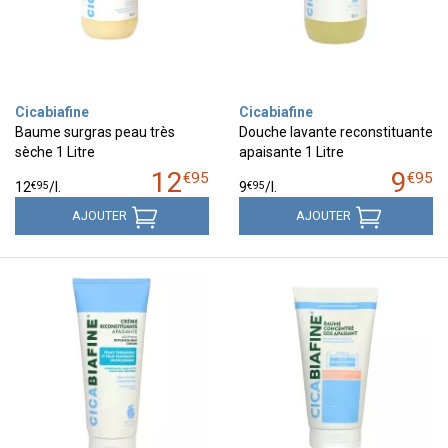
Cicabiafine
Cicabiafine
Baume surgras peau très
Douche lavante reconstituante
sèche 1 Litre
apaisante 1 Litre
12
9
€
95
€
95
€
95
€
95
12
/
l.
9
/
l.
AJOUTER
AJOUTER