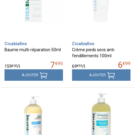
Cicabiafine
Cicabiafine
Baume multi-réparation 50ml
Crème pieds secs anti-
fendillements 100ml
7
6
€
95
€
99
€
00
€
90
159
/
l.
69
/
l.
AJOUTER
AJOUTER