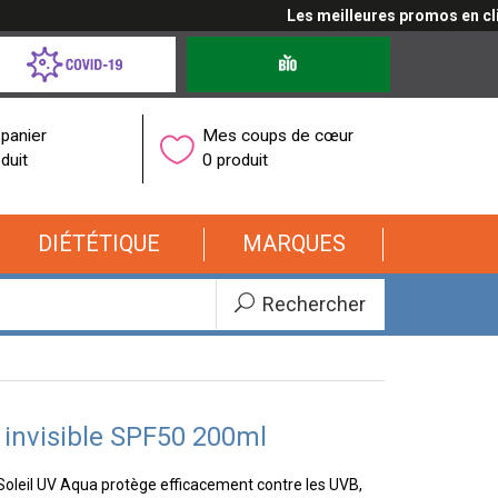
Les meilleures promos en cliquan
d-
Produits
bio
onavirus
panier
Mes coups de cœur
duit
0 produit
DIÉTÉTIQUE
MARQUES
Rechercher
 invisible SPF50 200ml
 Soleil UV Aqua protège efficacement contre les UVB,