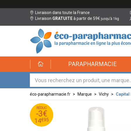
Livraison dans toute la France
Livraison
GRATUITE
à partir de 59€
jusqu’à 1kg
éco-
PARAPHARMACIE
parapharmacie.fr
éco-
parapharmacie.fr
éco-parapharmacie.fr
Marque
Vichy
Capital
RÉDUC
95
€
17
-3€
95
€
14
€
95
14