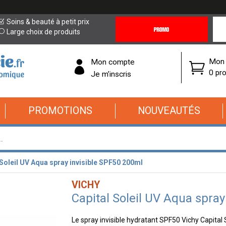
Promotions
Covi
Soins & beauté à petit prix
&
19
Large choix de produits
Offres
Cor
Mon 
Mon compte
0 pro
Je m’inscris
PROMOTIONS
NOUVEAUTÉS
 Soleil UV Aqua spray invisible SPF50 200ml
VICHY
Capital Soleil UV Aqua spray
Le spray invisible hydratant SPF50 Vichy Capital