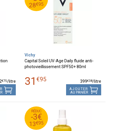
95
€
28
€
95
28
Vichy
ction
Capital Soleil UV-Age Daily fluide anti-
photovieillissement SPF50+ 80ml
31
€
95
€
75
€
38
2
/
litre
399
/
litre
ER
AJOUTER
ER
AU PANIER
RÉDUC
95
€
16
-3€
95
€
13
€
95
13