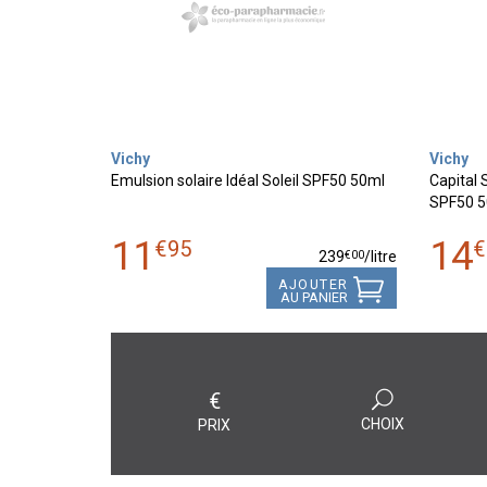
Vichy
Vichy
Emulsion solaire Idéal Soleil SPF50 50ml
Capital S
SPF50 5
11
14
€
95
€
€
00
239
/
litre
AJOUTER
AU PANIER
€
CHOIX
PRIX