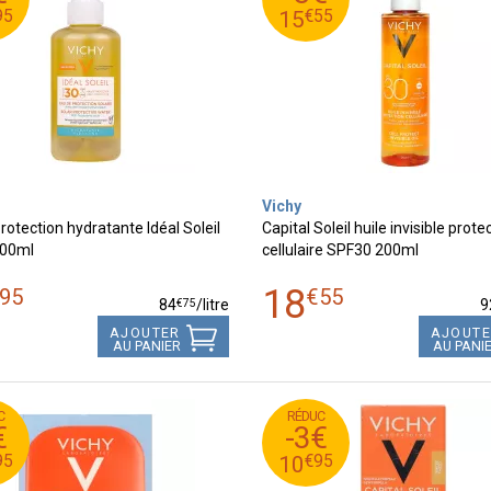
55
€
3
15
95
€
55
15
Vichy
rotection hydratante Idéal Soleil
Capital Soleil huile invisible prote
00ml
cellulaire SPF30 200ml
18
95
€
55
€
75
84
/
litre
9
AJOUTER
AJOUT
AU PANIER
AU PANI
C
RÉDUC
95
€
4
13
€
-3€
95
€
1
10
95
€
95
10