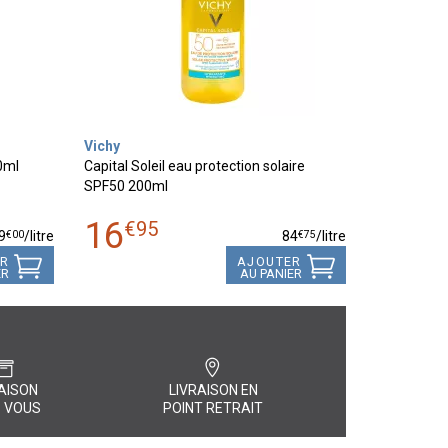
Vichy
0ml
Capital Soleil eau protection solaire
SPF50 200ml
16
€
95
€
00
€
75
9
/
litre
84
/
litre
ER
AJOUTER
ER
AU PANIER
AISON
LIVRAISON EN
 VOUS
POINT RETRAIT