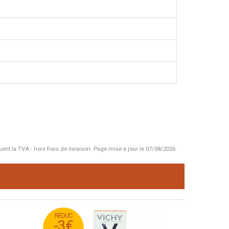
uent la TVA - hors frais de livraison.
Page mise à jour le 07/08/2026.
RÉDUC
95
€
31
-3€