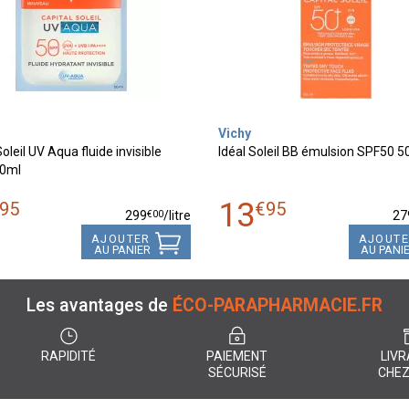
Vichy
oleil UV Aqua fluide invisible
Idéal Soleil BB émulsion SPF50 5
0ml
13
95
€
95
€
00
299
/
litre
27
AJOUTER
AJOUT
AU PANIER
AU PANI
Les avantages de
ÉCO-PARAPHARMACIE.FR
RAPIDITÉ
PAIEMENT
LIVR
SÉCURISÉ
CHEZ