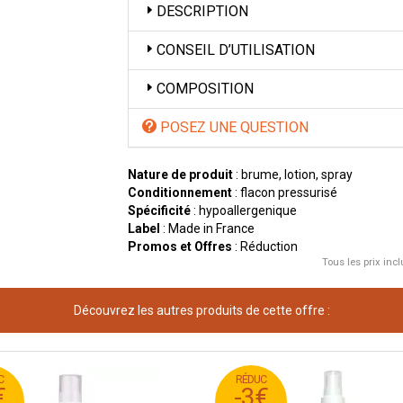
DESCRIPTION
CONSEIL D’UTILISATION
COMPOSITION
POSEZ UNE QUESTION
Nature de produit
: brume, lotion, spray
Conditionnement
: flacon pressurisé
Spécificité
: hypoallergenique
Label
: Made in France
Promos et Offres
: Réduction
Tous les prix incl
Découvrez les autres produits de cette offre :
C
RÉDUC
55
€
6
18
€
-3€