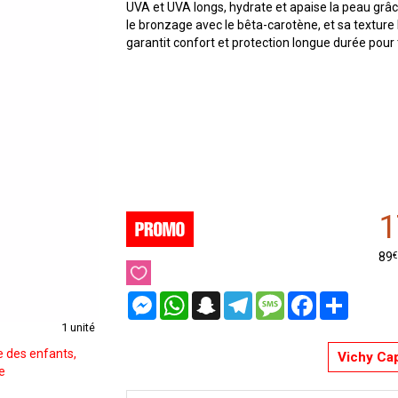
UVA et UVA longs, hydrate et apaise la peau grâce
le bronzage avec le bêta-carotène, et sa texture l
garantit confort et protection longue durée pour t
1
€
89
Messenger
WhatsApp
Snapchat
Telegram
Message
Facebook
Partager
1 unité
e des enfants,
Vichy Cap
e