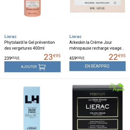
Lierac
Lierac
Phytolastil le Gel prévention
Arkeskin la Crème Jour
des vergetures 400ml
ménopause recharge visage…
23
22
€
95
€
95
€
50
€
00
239
/
l.
459
/
l.
EN RÉAPPRO.
AJOUTER