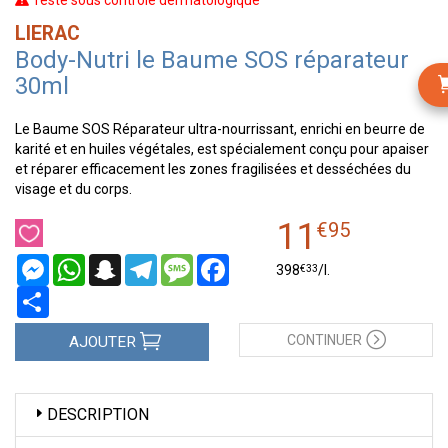
Testé sous contrôle dermatologique
LIERAC
Body-Nutri le Baume SOS réparateur
30ml
Le Baume SOS Réparateur ultra-nourrissant, enrichi en beurre de
karité et en huiles végétales, est spécialement conçu pour apaiser
et réparer efficacement les zones fragilisées et desséchées du
visage et du corps.
11
€
95
Messenger
WhatsApp
Snapchat
Telegram
Message
Facebook
€
33
398
/
l.
Partager
CONTINUER
AJOUTER
DESCRIPTION