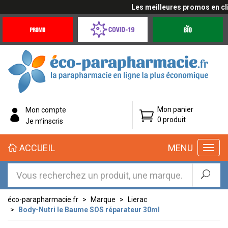
Les meilleures promos en cliqu
Promotions
Covid-
Produits
&
19
bio
Offres
Coronavirus
éco-
Mon panier
Mon compte
parapharmacie.fr
0 produit
Je m’inscris
éco-
ACCUEIL
MENU
parapharmacie.fr
éco-parapharmacie.fr
Marque
Lierac
Body-Nutri le Baume SOS réparateur 30ml