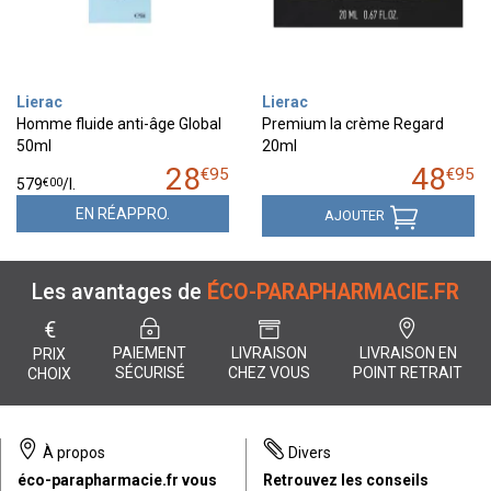
Lierac
Lierac
Homme fluide anti-âge Global
Premium la crème Regard
50ml
20ml
28
48
€
95
€
95
€
00
579
/
l.
EN RÉAPPRO.
AJOUTER
Les avantages de
ÉCO-PARAPHARMACIE.FR
€
PAIEMENT
LIVRAISON
LIVRAISON EN
PRIX
SÉCURISÉ
CHEZ VOUS
POINT RETRAIT
CHOIX
À propos
Divers
éco-parapharmacie.fr vous
Retrouvez les conseils