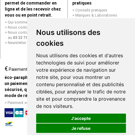
permet de commander en
pratiques
ligne et de les recevoir chez
Conseils pratiques
vous ou en point retrait.
Marques & Laboratoires
Conditions générales de vente
Qui sommes nous ?
(CGV)
Nous contacter par e-mail
Nous utilisons des
Mentions légales
Nous contacter par téléphone
Données personnelles
au
03 22 71 64 10
Cookies
cookies
Newsletter
Mes préférences Cookies
Grande Pharmacie d’Amiens en
Nous utilisons des cookies et d'autres
ligne
technologies de suivi pour améliorer
€
Livraison / Point retrait
Paiement
votre expérience de navigation sur
Commandez en ligne et
notre site, pour vous montrer un
éco-parapharmacie.fr offre
recevez votre commande
un paiement entièrement
contenu personnalisé et des publicités
rapidement chez vous ou en
sécurisé, quel que soit le
ciblées, pour analyser le trafic de notre
point retrait
mode de règlement
site et pour comprendre la provenance
Livraison chez vous ou en
Paiement sécurisé et simple
de nos visiteurs.
points relais
J'accepte
Je refuse