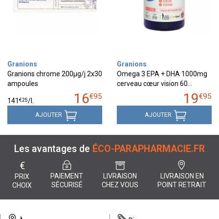
Granions
Granions
Granions chrome 200µg/j 2x30
Omega 3 EPA + DHA 1000mg
ampoules
cerveau cœur vision 60…
16
19
€
95
€
95
€
25
141
/
l.
AJOUTER
AJOUTER
Les avantages de
ÉCO-PARAPHARMACIE.FR
€
PAIEMENT
LIVRAISON
LIVRAISON EN
PRIX
SÉCURISÉ
CHEZ VOUS
POINT RETRAIT
CHOIX