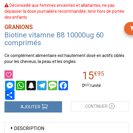
Déconseillé aux femmes enceintes et allaitantes, ne pas
dépasser la dose journalière recommandée, tenir hors de portée
des enfants
GRANIONS
Biotine vitamne B8 10000ug 60
comprimés
Ce complément alimentaire est hautement dosé en actifs ciblés
pour les cheveux, la peau et les ongles.
15
€
95
Messenger
WhatsApp
Snapchat
Telegram
Message
Facebook
€
27
0
/unité
Partager
CONTINUER
AJOUTER
DESCRIPTION