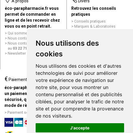
À propos
Divers
éco-parapharmacie.fr vous
Retrouvez les conseils
permet de commander en
pratiques
ligne et de les recevoir chez
Conseils pratiques
vous ou en point retrait.
Marques & Laboratoires
Conditions générales de vente
Qui sommes nous ?
(CGV)
Nous contacter par e-mail
Nous utilisons des
Mentions légales
Nous contacter par téléphone
Données personnelles
au
03 22 71 64 10
Cookies
cookies
Newsletter
Mes préférences Cookies
Grande Pharmacie d’Amiens en
Nous utilisons des cookies et d'autres
ligne
technologies de suivi pour améliorer
€
Livraison / Point retrait
Paiement
votre expérience de navigation sur
Commandez en ligne et
notre site, pour vous montrer un
éco-parapharmacie.fr offre
recevez votre commande
un paiement entièrement
contenu personnalisé et des publicités
rapidement chez vous ou en
sécurisé, quel que soit le
ciblées, pour analyser le trafic de notre
point retrait
mode de règlement
site et pour comprendre la provenance
Livraison chez vous ou en
Paiement sécurisé et simple
de nos visiteurs.
points relais
J'accepte