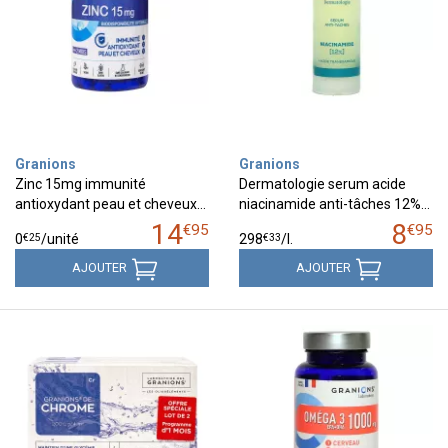
Granions
Granions
Zinc 15mg immunité
Dermatologie serum acide
antioxydant peau et cheveux…
niacinamide anti-tâches 12%…
14
8
€
95
€
95
€
25
€
33
0
/unité
298
/
l.
AJOUTER
AJOUTER