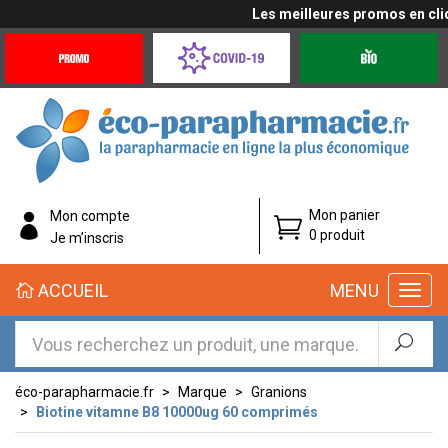
Les meilleures promos en cliqua
Promotions
Covid-
Produits
&
19
bio
Offres
Coronavirus
éco-
Mon panier
Mon compte
parapharmacie.fr
0 produit
Je m’inscris
éco-
ACCUEIL
MENU
parapharmacie.fr
éco-parapharmacie.fr
Marque
Granions
Biotine vitamne B8 10000ug 60 comprimés