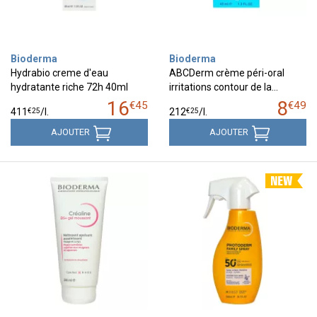
Bioderma
Bioderma
Hydrabio creme d'eau
ABCDerm crème péri-oral
hydratante riche 72h 40ml
irritations contour de la…
16
8
€
45
€
49
€
25
€
25
411
/
l.
212
/
l.
AJOUTER
AJOUTER