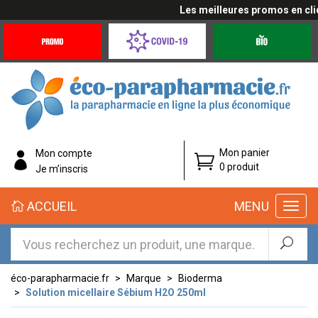
Les meilleures promos en cliqu
Promotions
Covid-
Produits
&
19
bio
Offres
Coronavirus
éco-
Mon panier
Mon compte
parapharmacie.fr
0 produit
Je m’inscris
éco-
ACCUEIL
MENU
parapharmacie.fr
éco-parapharmacie.fr
Marque
Bioderma
Solution micellaire Sébium H2O 250ml