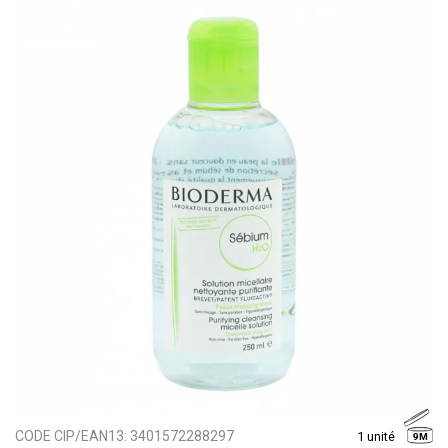
CODE CIP/EAN13:
3401572288297
1 unité
9M