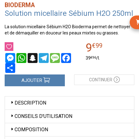
BIODERMA
Solution micellaire Sébium H2O 250ml
La solution micellaire Sébium H2O Bioderma permet de nettoyer
et de démaquiller en douceur les peaux mixtes ou grasses.
9
€
99
Messenger
WhatsApp
Snapchat
Telegram
Message
Facebook
€
96
39
/
l.
Partager
CONTINUER
AJOUTER
DESCRIPTION
CONSEILS D'UTILISATION
COMPOSITION