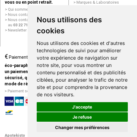
vous ou en point retrait.
Marques & Laboratoires
Conditions générales de vente
Qui sommes nous ?
(CGV)
Nous contacter par e-mail
Nous utilisons des
Mentions légales
Nous contacter par téléphone
Données personnelles
au
03 22 71 64 10
Cookies
cookies
Newsletter
Mes préférences Cookies
Grande Pharmacie d’Amiens en
Nous utilisons des cookies et d'autres
ligne
technologies de suivi pour améliorer
€
Livraison / Point retrait
Paiement
votre expérience de navigation sur
Commandez en ligne et
notre site, pour vous montrer un
éco-parapharmacie.fr offre
recevez votre commande
un paiement entièrement
contenu personnalisé et des publicités
rapidement chez vous ou en
sécurisé, quel que soit le
ciblées, pour analyser le trafic de notre
point retrait
mode de règlement
site et pour comprendre la provenance
Livraison chez vous ou en
Paiement sécurisé et simple
de nos visiteurs.
points relais
J'accepte
Je refuse
Changer mes préférences
Apotekisto