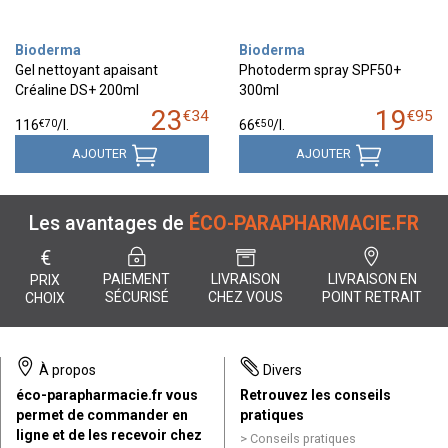
Bioderma
Bioderma
Gel nettoyant apaisant
Photoderm spray SPF50+
Créaline DS+ 200ml
300ml
23
19
€
34
€
95
€
70
€
50
116
/
l.
66
/
l.
AJOUTER
AJOUTER
Les avantages de
ÉCO-PARAPHARMACIE.FR
€
PAIEMENT
LIVRAISON
LIVRAISON EN
PRIX
SÉCURISÉ
CHEZ VOUS
POINT RETRAIT
CHOIX
À propos
Divers
éco-parapharmacie.fr vous
Retrouvez les conseils
permet de commander en
pratiques
ligne et de les recevoir chez
Conseils pratiques