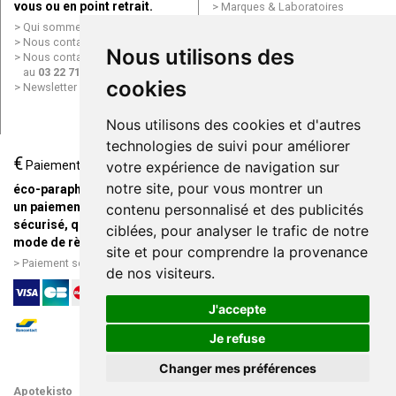
vous ou en point retrait.
Marques & Laboratoires
Conditions générales de vente
Qui sommes nous ?
(CGV)
Nous contacter par e-mail
Nous utilisons des
Mentions légales
Nous contacter par téléphone
Données personnelles
au
03 22 71 64 10
Cookies
cookies
Newsletter
Mes préférences Cookies
Grande Pharmacie d’Amiens en
Nous utilisons des cookies et d'autres
ligne
technologies de suivi pour améliorer
€
Livraison / Point retrait
Paiement
votre expérience de navigation sur
Commandez en ligne et
notre site, pour vous montrer un
éco-parapharmacie.fr offre
recevez votre commande
un paiement entièrement
contenu personnalisé et des publicités
rapidement chez vous ou en
sécurisé, quel que soit le
ciblées, pour analyser le trafic de notre
point retrait
mode de règlement
site et pour comprendre la provenance
Livraison chez vous ou en
Paiement sécurisé et simple
de nos visiteurs.
points relais
J'accepte
Je refuse
Changer mes préférences
Apotekisto