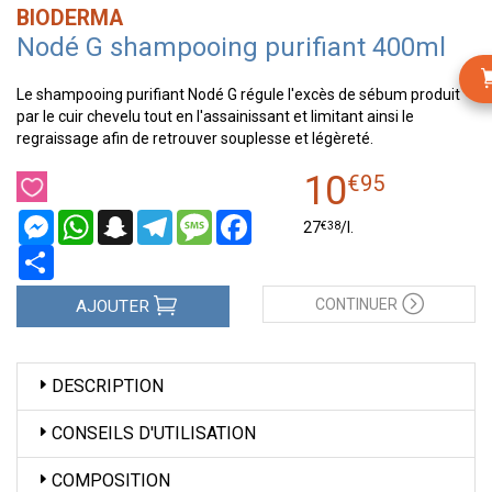
BIODERMA
Nodé G shampooing purifiant 400ml
Le shampooing purifiant Nodé G régule l'excès de sébum produit
par le cuir chevelu tout en l'assainissant et limitant ainsi le
regraissage afin de retrouver souplesse et légèreté.
10
€
95
Messenger
WhatsApp
Snapchat
Telegram
Message
Facebook
€
38
27
/
l.
Partager
CONTINUER
AJOUTER
DESCRIPTION
CONSEILS D'UTILISATION
COMPOSITION