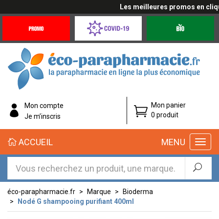
Les meilleures promos en cliquan
Promotions
Covid-
Produits
&
19
bio
Offres
Coronavirus
éco-
Mon panier
Mon compte
parapharmacie.fr
0 produit
Je m’inscris
éco-
ACCUEIL
MENU
parapharmacie.fr
éco-parapharmacie.fr
Marque
Bioderma
Nodé G shampooing purifiant 400ml