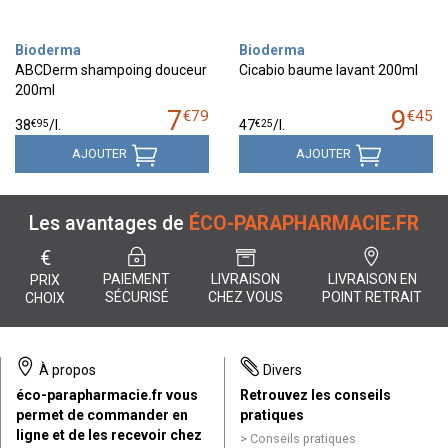
Bioderma
Bioderma
ABCDerm shampoing douceur
Cicabio baume lavant 200ml
200ml
7
9
€
79
€
45
€
95
€
25
38
/
l.
47
/
l.
AJOUTER
AJOUTER
Les avantages de
ÉCO-PARAPHARMACIE.FR
€
PAIEMENT
LIVRAISON
LIVRAISON EN
PRIX
SÉCURISÉ
CHEZ VOUS
POINT RETRAIT
CHOIX
À propos
Divers
éco-parapharmacie.fr vous
Retrouvez les conseils
permet de commander en
pratiques
ligne et de les recevoir chez
Conseils pratiques