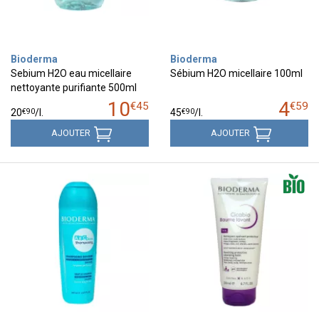
Bioderma
Bioderma
Sebium H2O eau micellaire
Sébium H2O micellaire 100ml
nettoyante purifiante 500ml
10
4
€
45
€
59
€
90
€
90
20
/
l.
45
/
l.
AJOUTER
AJOUTER