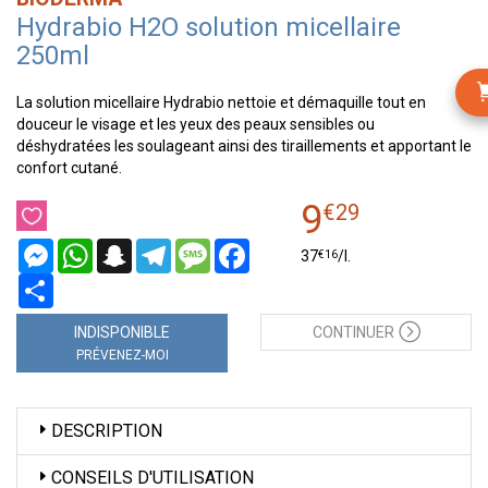
Hydrabio H2O solution micellaire
250ml
La solution micellaire Hydrabio nettoie et démaquille tout en
douceur le visage et les yeux des peaux sensibles ou
déshydratées les soulageant ainsi des tiraillements et apportant le
confort cutané.
9
€
29
Messenger
WhatsApp
Snapchat
Telegram
Message
Facebook
€
16
37
/
l.
Partager
INDISPONIBLE
CONTINUER
PRÉVENEZ-MOI
DESCRIPTION
CONSEILS D'UTILISATION