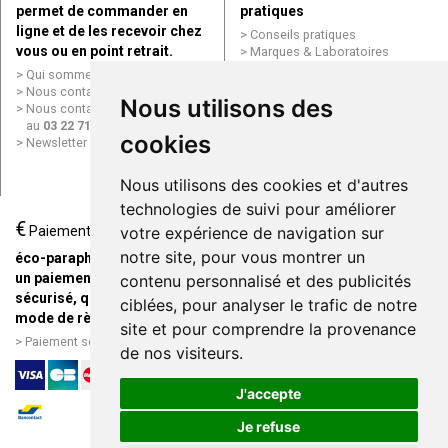
permet de commander en
pratiques
ligne et de les recevoir chez
Conseils pratiques
vous ou en point retrait.
Marques & Laboratoires
Conditions générales de vente
Qui sommes nous ?
(CGV)
Nous contacter par e-mail
Nous utilisons des
Mentions légales
Nous contacter par téléphone
Données personnelles
au
03 22 71 64 10
Cookies
cookies
Newsletter
Mes préférences Cookies
Grande Pharmacie d’Amiens en
Nous utilisons des cookies et d'autres
ligne
technologies de suivi pour améliorer
€
Livraison / Point retrait
Paiement
votre expérience de navigation sur
Commandez en ligne et
notre site, pour vous montrer un
éco-parapharmacie.fr offre
recevez votre commande
un paiement entièrement
contenu personnalisé et des publicités
rapidement chez vous ou en
sécurisé, quel que soit le
ciblées, pour analyser le trafic de notre
point retrait
mode de règlement
site et pour comprendre la provenance
Livraison chez vous ou en
Paiement sécurisé et simple
de nos visiteurs.
points relais
J'accepte
Je refuse