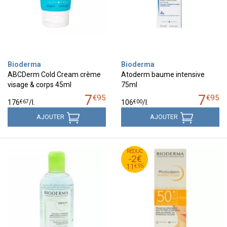
Bioderma
Bioderma
ABCDerm Cold Cream crème
Atoderm baume intensive
visage & corps 45ml
75ml
7
7
€
95
€
95
€
67
€
00
176
/
l.
106
/
l.
AJOUTER
AJOUTER
95
€
RÉDUC
13
-2€
95
€
11
€
95
11