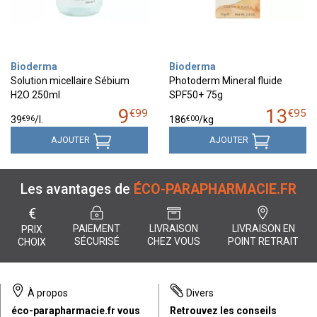
Bioderma
Bioderma
Solution micellaire Sébium
Photoderm Mineral fluide
H2O 250ml
SPF50+ 75g
9
13
€
99
€
95
€
96
€
00
39
/
l.
186
/kg
AJOUTER
AJOUTER
Les avantages de
ÉCO-PARAPHARMACIE.FR
€
PAIEMENT
LIVRAISON
LIVRAISON EN
PRIX
SÉCURISÉ
CHEZ VOUS
POINT RETRAIT
CHOIX
À propos
Divers
éco-parapharmacie.fr vous
Retrouvez les conseils