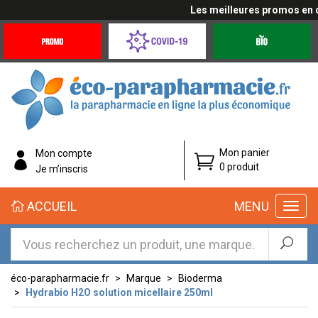
Les meilleures promos en cli
Promotions
Covid-
Produits
&
19
bio
Offres
Coronavirus
éco-
Mon panier
Mon compte
parapharmacie.fr
0 produit
Je m’inscris
éco-
ACCUEIL
MENU
parapharmacie.fr
éco-parapharmacie.fr
Marque
Bioderma
Hydrabio H2O solution micellaire 250ml