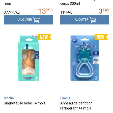
mois
corps 300ml
13
3
€
95
€
49
€
03
€
63
377
/kg
11
/
l.
AJOUTER
AJOUTER
Dodie
Dodie
Grignoteuse bébé +4 mois
Anneau de dentition
réfrigérant +4 mois