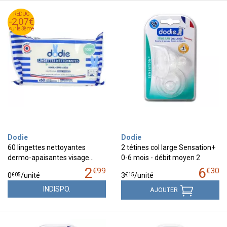
RÉDUC
RÉDUC
-2,07€
-2,07€
sur le 3ème
sur le 3ème
Dodie
Dodie
60 lingettes nettoyantes
2 tétines col large Sensation+
dermo-apaisantes visage…
0-6 mois - débit moyen 2
2
6
€
99
€
30
€
05
€
15
0
/unité
3
/unité
INDISPO.
AJOUTER