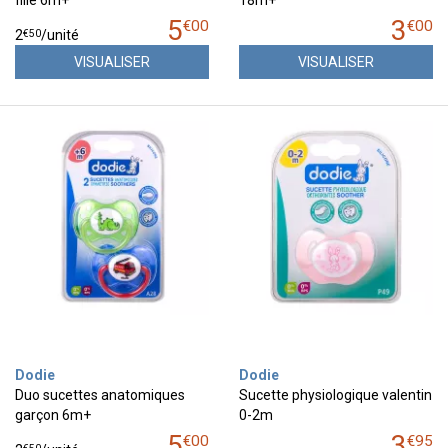
fille 6m+
18m+
5
3
€
00
€
00
€
50
2
/unité
VISUALISER
VISUALISER
Dodie
Dodie
Duo sucettes anatomiques
Sucette physiologique valentin
garçon 6m+
0-2m
5
3
€
00
€
95