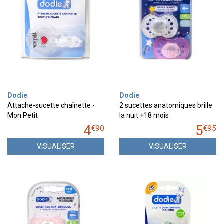
Dodie
Dodie
Attache-sucette chaînette -
2 sucettes anatomiques brille
Mon Petit
la nuit +18 mois
4
5
€
90
€
95
VISUALISER
VISUALISER