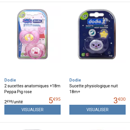
Dodie
Dodie
2 sucettes anatomiques +18m
Sucette physiologique nuit
Peppa Pig rose
18m+
5
3
€
95
€
00
€
98
2
/unité
VISUALISER
VISUALISER