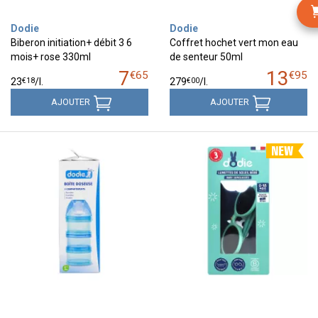
Dodie
Dodie
Biberon initiation+ débit 3 6
Coffret hochet vert mon eau
mois+ rose 330ml
de senteur 50ml
7
13
€
65
€
95
€
18
€
00
23
/
l.
279
/
l.
AJOUTER
AJOUTER