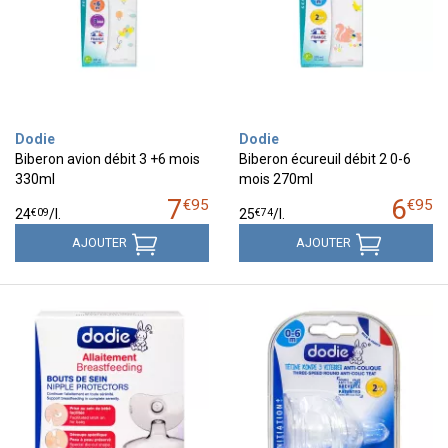
Dodie
Dodie
Biberon avion débit 3 +6 mois
Biberon écureuil débit 2 0-6
330ml
mois 270ml
7
6
€
95
€
95
€
09
€
74
24
/
l.
25
/
l.
AJOUTER
AJOUTER