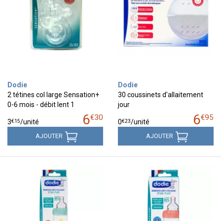
Dodie
Dodie
2 tétines col large Sensation+
30 coussinets d'allaitement
0-6 mois - débit lent 1
jour
6
6
€
30
€
95
€
15
€
23
3
/unité
0
/unité
AJOUTER
AJOUTER