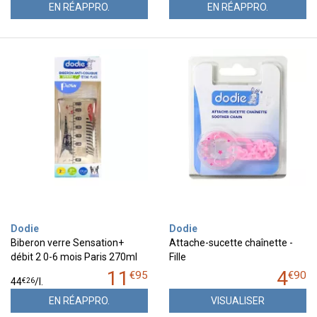
EN RÉAPPRO.
EN RÉAPPRO.
Dodie
Dodie
Biberon verre Sensation+
Attache-sucette chaînette -
débit 2 0-6 mois Paris 270ml
Fille
11
4
€
95
€
90
€
26
44
/
l.
EN RÉAPPRO.
VISUALISER