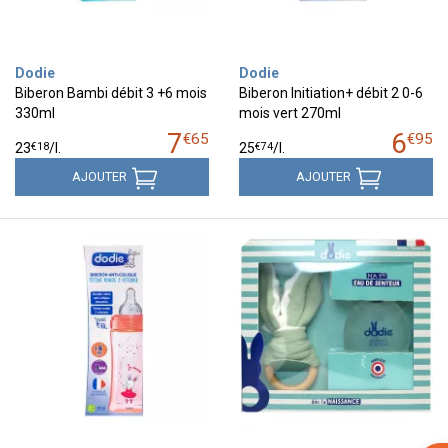
Dodie
Dodie
Biberon Bambi débit 3 +6 mois
Biberon Initiation+ débit 2 0-6
330ml
mois vert 270ml
7
6
€
65
€
95
€
18
€
74
23
/
l.
25
/
l.
AJOUTER
AJOUTER