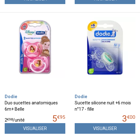
Dodie
Dodie
Duo sucettes anatomiques
Sucette silicone nuit +6 mois
6m+ Belle
n°17 - fille
5
3
€
95
€
00
€
98
2
/unité
VISUALISER
VISUALISER