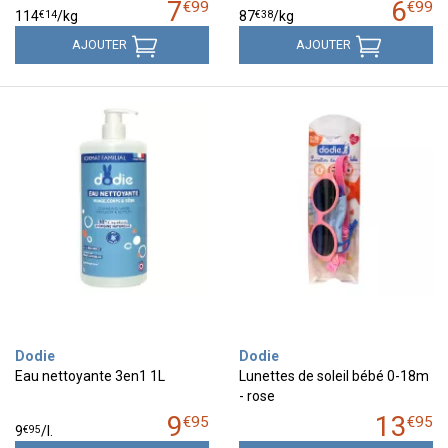
7
6
€
99
€
99
€
14
€
38
114
/kg
87
/kg
AJOUTER
AJOUTER
Dodie
Dodie
Eau nettoyante 3en1 1L
Lunettes de soleil bébé 0-18m
- rose
9
13
€
95
€
95
€
95
9
/
l.