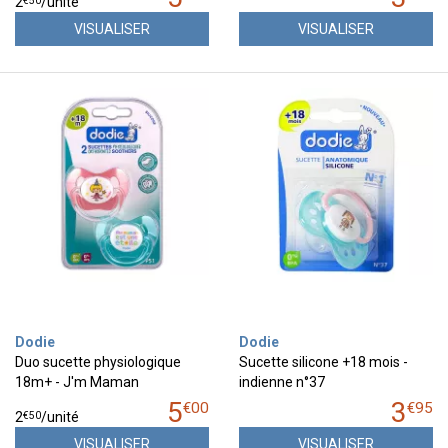
€
50
2
/unité
VISUALISER
VISUALISER
Dodie
Dodie
Duo sucette physiologique
Sucette silicone +18 mois -
18m+ - J'm Maman
indienne n°37
5
3
€
00
€
95
€
50
2
/unité
VISUALISER
VISUALISER