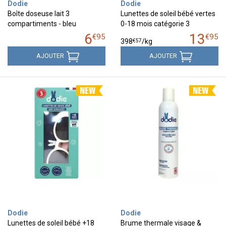
Dodie
Dodie
Boîte doseuse lait 3
Lunettes de soleil bébé vertes
compartiments - bleu
0-18 mois catégorie 3
6
13
€
95
€
95
€
57
398
/kg
AJOUTER
AJOUTER
Dodie
Dodie
Lunettes de soleil bébé +18
Brume thermale visage &