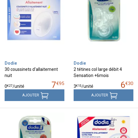
Dodie
Dodie
30 coussinets d'allaitement
2 tétines col large débit 4
nuit
Sensation +6mois
7
6
€
95
€
30
€
27
€
15
0
/unité
3
/unité
AJOUTER
AJOUTER