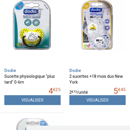
Dodie
Dodie
Sucette physiologique "plus
2 sucettes +18 mois duo New
tard" 0-6m
York
4
5
€
25
€
45
€
73
2
/unité
VISUALISER
VISUALISER