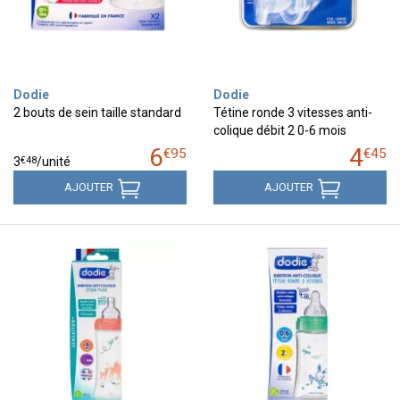
Dodie
Dodie
2 bouts de sein taille standard
Tétine ronde 3 vitesses anti-
colique débit 2 0-6 mois
6
4
€
95
€
45
€
48
3
/unité
AJOUTER
AJOUTER