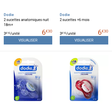
Dodie
Dodie
2 sucettes anatomiques nuit
2 sucettes +6 mois
18m+
6
6
€
30
€
30
€
15
€
15
3
/unité
3
/unité
VISUALISER
VISUALISER