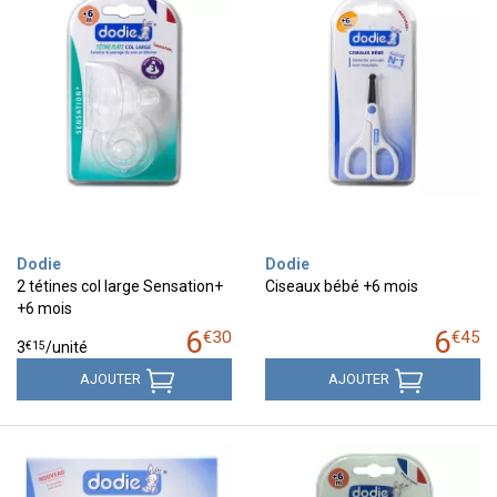
Dodie
Dodie
2 tétines col large Sensation+
Ciseaux bébé +6 mois
+6 mois
6
6
€
30
€
45
€
15
3
/unité
AJOUTER
AJOUTER