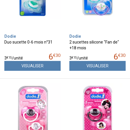
Dodie
Dodie
Duo sucette 0-6 mois n°31
2 sucettes silicone "Fan de"
+18 mois
6
6
€
30
€
30
€
15
€
15
3
/unité
3
/unité
VISUALISER
VISUALISER