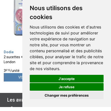
Nous utilisons des
cookies
Nous utilisons des cookies et d'autres
technologies de suivi pour améliorer
votre expérience de navigation sur
notre site, pour vous montrer un
contenu personnalisé et des publicités
Dodie
ciblées, pour analyser le trafic de notre
2 sucettes +18 mois duo
London
site et pour comprendre la provenance
6
€
30
de nos visiteurs.
€
15
3
/unité
VISUALISER
J'accepte
Je refuse
Changer mes préférences
Les avantages de
ÉCO-PARAPHARMACIE.FR
€