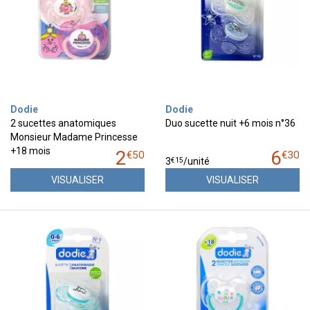
Dodie
Dodie
2 sucettes anatomiques
Duo sucette nuit +6 mois n°36
Monsieur Madame Princesse
+18 mois
2
6
€
50
€
30
€
15
3
/unité
VISUALISER
VISUALISER