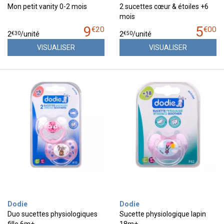
Mon petit vanity 0-2 mois
2 sucettes cœur & étoiles +6
mois
9
5
€
20
€
00
€
30
€
50
2
/unité
2
/unité
VISUALISER
VISUALISER
Dodie
Dodie
Duo sucettes physiologiques
Sucette physiologique lapin