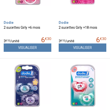
Dodie
Dodie
2 sucettes Girly +6 mois
2 sucettes Girly +18 mois
6
6
€
30
€
30
€
15
€
15
3
/unité
3
/unité
VISUALISER
VISUALISER