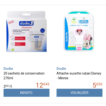
Dodie
Dodie
20 sachets de conservation
Attache-sucette ruban Disney
270ml
- Minnie
12
5
€
45
€
50
€
31
2
/
l.
INDISPO.
VISUALISER