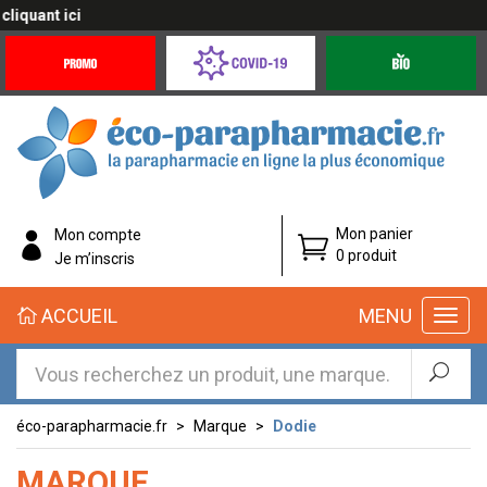
i
Promotions
Covid-
Produits
&
19
bio
Offres
Coronavirus
éco-
Mon panier
Mon compte
parapharmacie.fr
0 produit
Je m’inscris
éco-
ACCUEIL
MENU
parapharmacie.fr
éco-parapharmacie.fr
Marque
Dodie
MARQUE