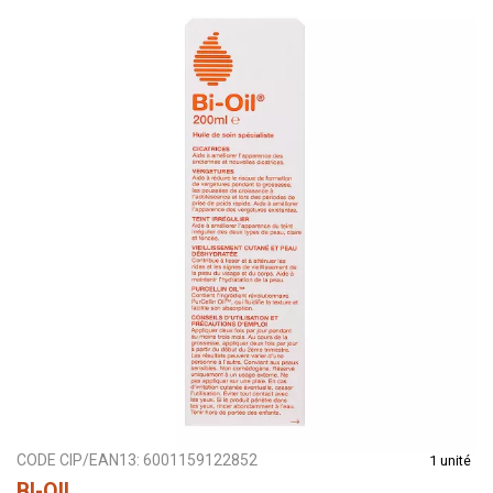
CODE CIP/EAN13:
6001159122852
1 unité
BI-OIL