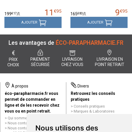
11
9
€
95
€
95
€
17
€
83
199
/
l.
165
/
l.
AJOUTER
AJOUTER
Les avantages de
ÉCO-PARAPHARMACIE.FR
€
PAIEMENT
LIVRAISON
LIVRAISON EN
PRIX
SÉCURISÉ
CHEZ VOUS
POINT RETRAIT
CHOIX
À propos
Divers
éco-parapharmacie.fr vous
Retrouvez les conseils
permet de commander en
pratiques
ligne et de les recevoir chez
Conseils pratiques
vous ou en point retrait.
Marques & Laboratoires
Conditions générales de vente
Qui sommes nous ?
(CGV)
Nous contacter par e-mail
Nous utilisons des
Mentions légales
Nous contacter par téléphone
Données personnelles