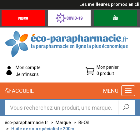
Les meilleures promos en cliqu
Promotions
Covid-
Produits
&
19
bio
Offres
Coronavirus
éco-
Mon panier
Mon compte
parapharmacie.fr
0 produit
Je m’inscris
éco-
ACCUEIL
MENU
parapharmacie.fr
éco-parapharmacie.fr
Marque
Bi-Oil
Huile de soin spécialiste 200ml