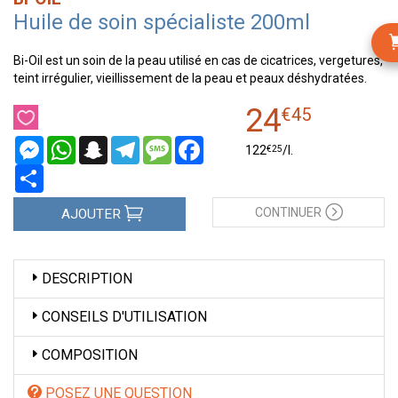
Huile de soin spécialiste 200ml
Bi-Oil est un soin de la peau utilisé en cas de cicatrices, vergetures,
teint irrégulier, vieillissement de la peau et peaux déshydratées.
24
€
45
Messenger
WhatsApp
Snapchat
Telegram
Message
Facebook
€
25
122
/
l.
Partager
CONTINUER
AJOUTER
DESCRIPTION
CONSEILS D'UTILISATION
COMPOSITION
POSEZ UNE QUESTION