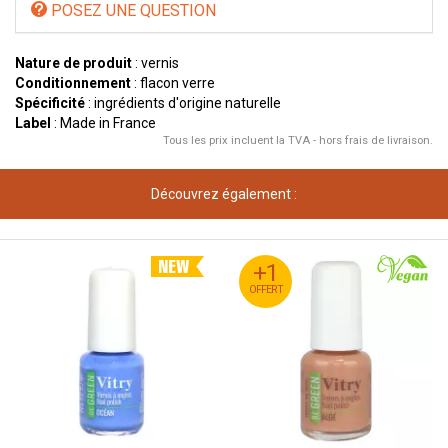
POSEZ UNE QUESTION
Nature de produit
: vernis
Conditionnement
: flacon verre
Spécificité
: ingrédients d'origine naturelle
Label
: Made in France
Tous les prix incluent la TVA - hors frais de livraison.
Découvrez également :
+1
+1
OFFERT
OFFERT