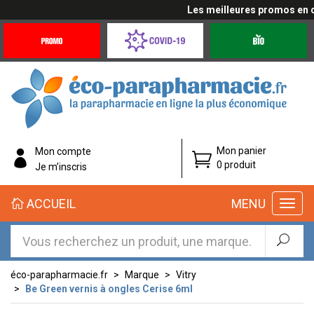
Les meilleures promos en cli
Promotions
Covid-
Produits
&
19
bio
Offres
Coronavirus
éco-
Mon panier
Mon compte
parapharmacie.fr
0 produit
Je m’inscris
éco-
ACCUEIL
MENU
parapharmacie.fr
éco-parapharmacie.fr
Marque
Vitry
Be Green vernis à ongles Cerise 6ml