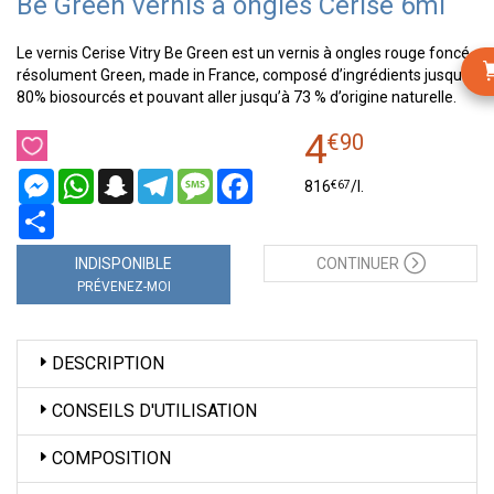
Be Green vernis à ongles Cerise 6ml
Le vernis Cerise Vitry Be Green est un vernis à ongles rouge foncé
résolument Green, made in France, composé d’ingrédients jusqu’à
80% biosourcés et pouvant aller jusqu’à 73 % d’origine naturelle.
4
€
90
Messenger
WhatsApp
Snapchat
Telegram
Message
Facebook
€
67
816
/
l.
Partager
INDISPONIBLE
CONTINUER
PRÉVENEZ-MOI
DESCRIPTION
CONSEILS D'UTILISATION
COMPOSITION