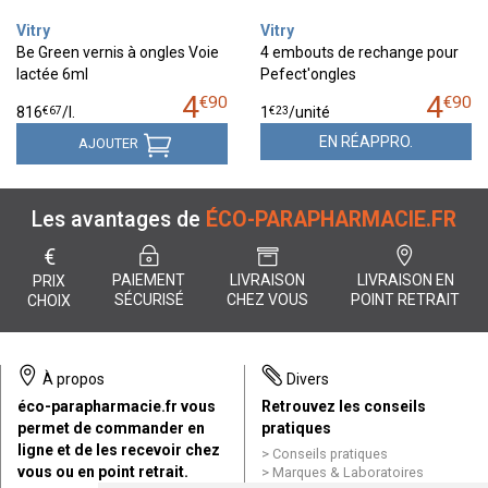
Vitry
Vitry
Be Green vernis à ongles Voie
4 embouts de rechange pour
lactée 6ml
Pefect'ongles
4
4
€
90
€
90
€
67
€
23
816
/
l.
1
/unité
EN RÉAPPRO.
AJOUTER
Les avantages de
ÉCO-PARAPHARMACIE.FR
€
PAIEMENT
LIVRAISON
LIVRAISON EN
PRIX
SÉCURISÉ
CHEZ VOUS
POINT RETRAIT
CHOIX
À propos
Divers
éco-parapharmacie.fr vous
Retrouvez les conseils
permet de commander en
pratiques
ligne et de les recevoir chez
Conseils pratiques
vous ou en point retrait.
Marques & Laboratoires