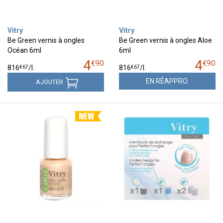
Vitry
Vitry
Be Green vernis à ongles
Be Green vernis à ongles Aloe
Océan 6ml
6ml
4
4
€
90
€
90
€
67
€
67
816
/
l.
816
/
l.
EN RÉAPPRO.
AJOUTER