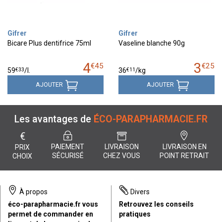
Gifrer
Gifrer
Bicare Plus dentifrice 75ml
Vaseline blanche 90g
4
3
€
45
€
25
€
33
€
11
59
/
l.
36
/kg
AJOUTER
AJOUTER
Les avantages de
ÉCO-PARAPHARMACIE.FR
€
PAIEMENT
LIVRAISON
LIVRAISON EN
PRIX
SÉCURISÉ
CHEZ VOUS
POINT RETRAIT
CHOIX
À propos
Divers
éco-parapharmacie.fr vous
Retrouvez les conseils
permet de commander en
pratiques