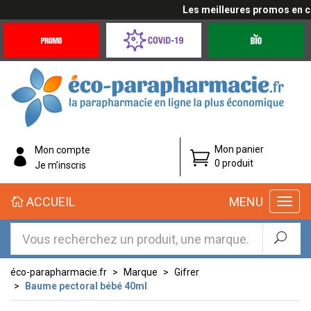
Les meilleures promos en cliq
Promotions
Covid-
Produits
&
19
bio
Offres
Coronavirus
éco-
Mon panier
Mon compte
parapharmacie.fr
0 produit
Je m’inscris
éco-
ACCUEIL
MENU
parapharmacie.fr
éco-parapharmacie.fr
Marque
Gifrer
Baume pectoral bébé 40ml