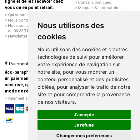
ligne et de les recevoir chez
Conseils pratiques
vous ou en point retrait.
Marques & Laboratoires
Conditions générales de vente
Qui sommes nous ?
(CGV)
Nous contacter par e-mail
Nous utilisons des
Mentions légales
Nous contacter par téléphone
Données personnelles
au
03 22 71 64 10
Cookies
cookies
Newsletter
Mes préférences Cookies
Grande Pharmacie d’Amiens en
Nous utilisons des cookies et d'autres
ligne
technologies de suivi pour améliorer
€
Livraison / Point retrait
Paiement
votre expérience de navigation sur
Commandez en ligne et
notre site, pour vous montrer un
éco-parapharmacie.fr offre
recevez votre commande
un paiement entièrement
contenu personnalisé et des publicités
rapidement chez vous ou en
sécurisé, quel que soit le
ciblées, pour analyser le trafic de notre
point retrait
mode de règlement
site et pour comprendre la provenance
Livraison chez vous ou en
Paiement sécurisé et simple
de nos visiteurs.
points relais
J'accepte
Je refuse
Changer mes préférences