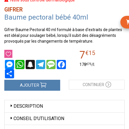
Testé sous contrôle dermatologique
GIFRER
Baume pectoral bébé 40ml
Gifrer Baume Pectoral 40 ml formulé à base d'extraits de plantes
est idéal pour soulager bébé, lorsqu'il subit des désagréments
provoqués par les changements de température.
7
€
15
Messenger
WhatsApp
Snapchat
Telegram
Message
Facebook
€
75
178
/
l.
Partager
CONTINUER
AJOUTER
DESCRIPTION
CONSEIL D’UTILISATION