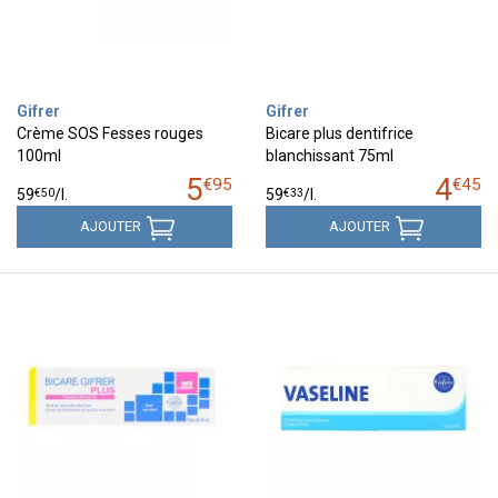
Gifrer
Gifrer
Crème SOS Fesses rouges
Bicare plus dentifrice
100ml
blanchissant 75ml
5
4
€
95
€
45
€
50
€
33
59
/
l.
59
/
l.
AJOUTER
AJOUTER