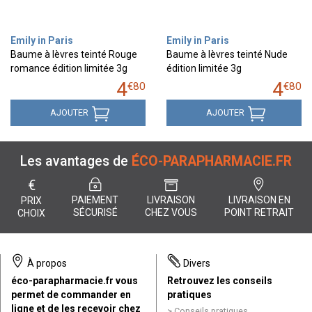
Emily in Paris
Emily in Paris
Baume à lèvres teinté Rouge
Baume à lèvres teinté Nude
romance édition limitée 3g
édition limitée 3g
4
4
€
80
€
80
AJOUTER
AJOUTER
Les avantages de
ÉCO-PARAPHARMACIE.FR
€
PAIEMENT
LIVRAISON
LIVRAISON EN
PRIX
SÉCURISÉ
CHEZ VOUS
POINT RETRAIT
CHOIX
À propos
Divers
éco-parapharmacie.fr vous
Retrouvez les conseils
permet de commander en
pratiques
ligne et de les recevoir chez
Conseils pratiques