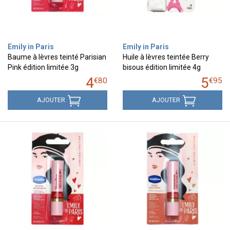
Emily in Paris
Emily in Paris
Baume à lèvres teinté Parisian
Huile à lèvres teintée Berry
Pink édition limitée 3g
bisous édition limitée 4g
4
5
€
80
€
95
AJOUTER
AJOUTER