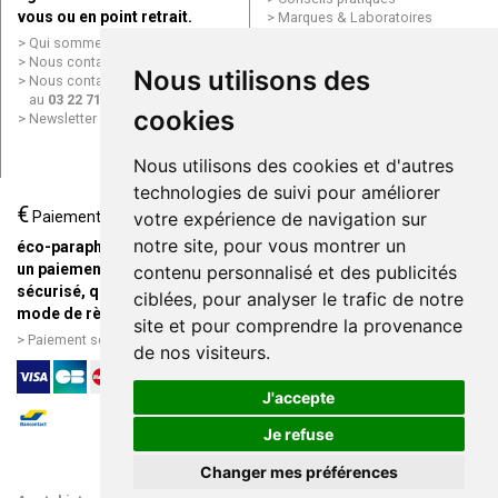
vous ou en point retrait.
Marques & Laboratoires
Conditions générales de vente
Qui sommes nous ?
(CGV)
Nous contacter par e-mail
Nous utilisons des
Mentions légales
Nous contacter par téléphone
Données personnelles
au
03 22 71 64 10
Cookies
cookies
Newsletter
Mes préférences Cookies
Grande Pharmacie d’Amiens en
Nous utilisons des cookies et d'autres
ligne
technologies de suivi pour améliorer
€
Livraison / Point retrait
Paiement
votre expérience de navigation sur
Commandez en ligne et
notre site, pour vous montrer un
éco-parapharmacie.fr offre
recevez votre commande
un paiement entièrement
contenu personnalisé et des publicités
rapidement chez vous ou en
sécurisé, quel que soit le
ciblées, pour analyser le trafic de notre
point retrait
mode de règlement
site et pour comprendre la provenance
Livraison chez vous ou en
Paiement sécurisé et simple
de nos visiteurs.
points relais
J'accepte
Je refuse
Changer mes préférences