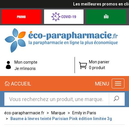
Les meilleures promos en cliqu
Promotions
Covid-
Produits
&
19
bio
Offres
Coronavirus
éco-
Mon panier
Mon compte
parapharmacie.fr
0 produit
Je m’inscris
éco-
ACCUEIL
MENU
parapharmacie.fr
éco-parapharmacie.fr
Marque
Emily in Paris
Baume à lèvres teinté Parisian Pink édition limitée 3g