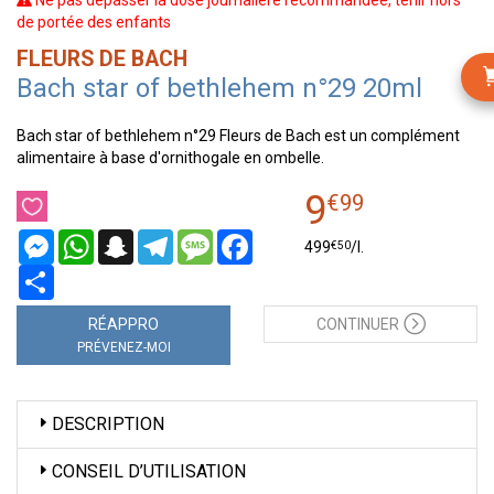
Ne pas dépasser la dose journalière recommandée, tenir hors
de portée des enfants
FLEURS DE BACH
Bach star of bethlehem n°29 20ml
Bach star of bethlehem n°29 Fleurs de Bach est un complément
alimentaire à base d'ornithogale en ombelle.
9
€
99
Messenger
WhatsApp
Snapchat
Telegram
Message
Facebook
€
50
499
/
l.
Partager
RÉAPPRO
CONTINUER
PRÉVENEZ-MOI
DESCRIPTION
CONSEIL D’UTILISATION