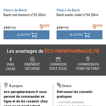
Fleurs de Bach
Fleurs de Bach
Bach red chesnut n°25 20ml
Bach water violet n°34 20ml
9
9
€
99
€
99
€
50
€
50
499
/
l.
499
/
l.
AJOUTER
AJOUTER
Les avantages de
ÉCO-PARAPHARMACIE.FR
€
PAIEMENT
LIVRAISON
LIVRAISON EN
PRIX
SÉCURISÉ
CHEZ VOUS
POINT RETRAIT
CHOIX
À propos
Divers
éco-parapharmacie.fr vous
Retrouvez les conseils
permet de commander en
pratiques
ligne et de les recevoir chez
Conseils pratiques