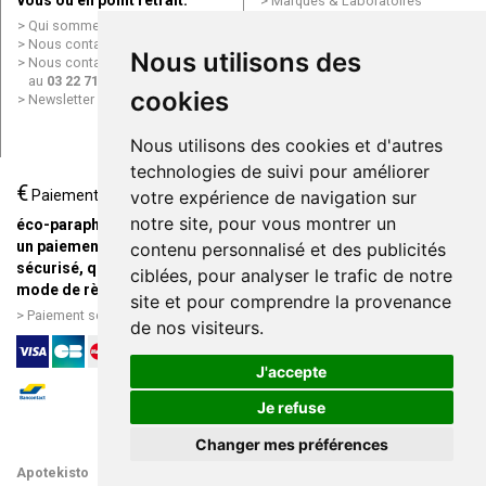
vous ou en point retrait.
Marques & Laboratoires
Conditions générales de vente
Qui sommes nous ?
(CGV)
Nous contacter par e-mail
Nous utilisons des
Mentions légales
Nous contacter par téléphone
Données personnelles
au
03 22 71 64 10
Cookies
cookies
Newsletter
Mes préférences Cookies
Grande Pharmacie d’Amiens en
Nous utilisons des cookies et d'autres
ligne
technologies de suivi pour améliorer
€
Livraison / Point retrait
Paiement
votre expérience de navigation sur
Commandez en ligne et
notre site, pour vous montrer un
éco-parapharmacie.fr offre
recevez votre commande
un paiement entièrement
contenu personnalisé et des publicités
rapidement chez vous ou en
sécurisé, quel que soit le
ciblées, pour analyser le trafic de notre
point retrait
mode de règlement
site et pour comprendre la provenance
Livraison chez vous ou en
Paiement sécurisé et simple
de nos visiteurs.
points relais
J'accepte
Je refuse
Changer mes préférences
Apotekisto