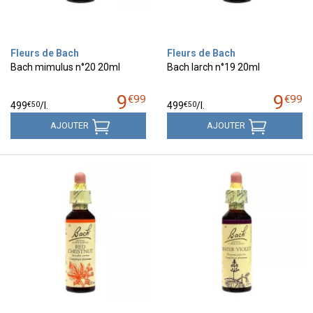
Fleurs de Bach
Fleurs de Bach
Bach mimulus n°20 20ml
Bach larch n°19 20ml
9
9
€
99
€
99
€
50
€
50
499
/
l.
499
/
l.
AJOUTER
AJOUTER