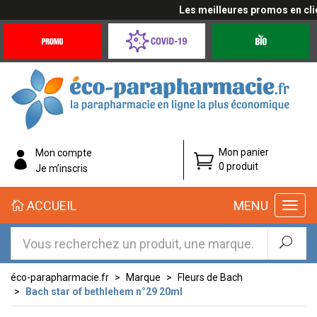
Les meilleures promos en cliqu
Promotions
Covid-
Produits
&
19
bio
Offres
Coronavirus
éco-
Mon panier
Mon compte
parapharmacie.fr
0 produit
Je m’inscris
éco-
ACCUEIL
MENU
parapharmacie.fr
éco-parapharmacie.fr
Marque
Fleurs de Bach
Bach star of bethlehem n°29 20ml