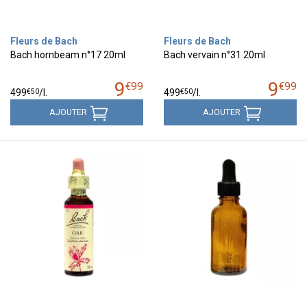
Fleurs de Bach
Fleurs de Bach
Bach hornbeam n°17 20ml
Bach vervain n°31 20ml
9
9
€
99
€
99
€
50
€
50
499
/
l.
499
/
l.
AJOUTER
AJOUTER