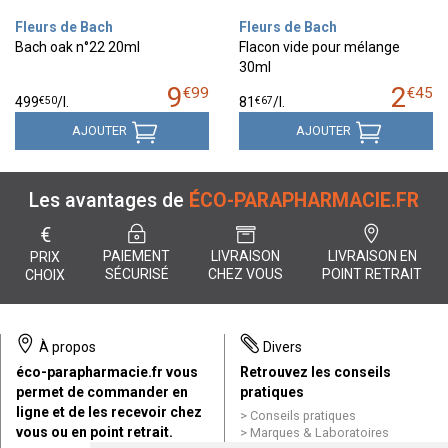
Fleurs de Bach
Fleurs de Bach
Bach oak n°22 20ml
Flacon vide pour mélange
30ml
9
2
€
99
€
45
€
50
€
67
499
/
l.
81
/
l.
AJOUTER
AJOUTER
Les avantages de
ÉCO-PARAPHARMACIE.FR
€
PAIEMENT
LIVRAISON
LIVRAISON EN
PRIX
SÉCURISÉ
CHEZ VOUS
POINT RETRAIT
CHOIX
À propos
Divers
éco-parapharmacie.fr vous
Retrouvez les conseils
permet de commander en
pratiques
ligne et de les recevoir chez
Conseils pratiques
vous ou en point retrait.
Marques & Laboratoires