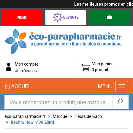
Les meilleures promos en cliqua
Promotions
Covid-
Produits
&
19
bio
Offres
Coronavirus
éco-
Mon panier
Mon compte
parapharmacie.fr
0 produit
Je m’inscris
éco-
ACCUEIL
MENU
parapharmacie.fr
éco-parapharmacie.fr
Marque
Fleurs de Bach
Bach willow n°38 20ml