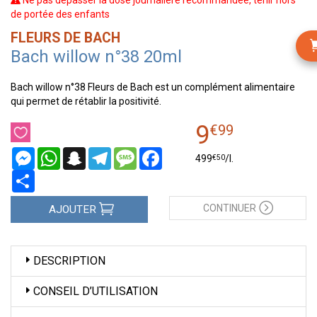
Ne pas dépasser la dose journalière recommandée, tenir hors
de portée des enfants
FLEURS DE BACH
Bach willow n°38 20ml
Bach willow n°38 Fleurs de Bach est un complément alimentaire
qui permet de rétablir la positivité.
9
€
99
Messenger
WhatsApp
Snapchat
Telegram
Message
Facebook
€
50
499
/
l.
Partager
CONTINUER
AJOUTER
DESCRIPTION
CONSEIL D’UTILISATION