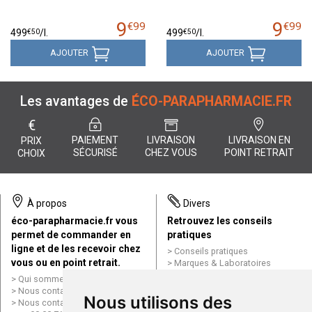
9
9
€
99
€
99
€
50
€
50
499
/
l.
499
/
l.
AJOUTER
AJOUTER
Les avantages de
ÉCO-PARAPHARMACIE.FR
€
PAIEMENT
LIVRAISON
LIVRAISON EN
PRIX
SÉCURISÉ
CHEZ VOUS
POINT RETRAIT
CHOIX
À propos
Divers
éco-parapharmacie.fr vous
Retrouvez les conseils
permet de commander en
pratiques
ligne et de les recevoir chez
Conseils pratiques
vous ou en point retrait.
Marques & Laboratoires
Conditions générales de vente
Qui sommes nous ?
(CGV)
Nous contacter par e-mail
Nous utilisons des
Mentions légales
Nous contacter par téléphone
Données personnelles