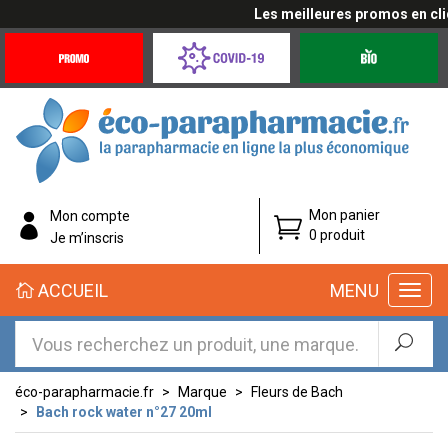
Les meilleures promos en cliqu
Promotions
Covid-
Produits
&
19
bio
Offres
Coronavirus
éco-
Mon panier
Mon compte
parapharmacie.fr
0 produit
Je m’inscris
éco-
ACCUEIL
MENU
parapharmacie.fr
éco-parapharmacie.fr
Marque
Fleurs de Bach
Bach rock water n°27 20ml