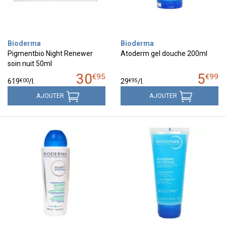
Bioderma
Bioderma
Pigmentbio Night Renewer
Atoderm gel douche 200ml
soin nuit 50ml
30
5
€
95
€
99
€
00
€
95
619
/
l.
29
/
l.
AJOUTER
AJOUTER