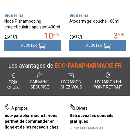
Bioderma
Bioderma
Node P shampooing
Atoderm gel douche 100ml
antipelliculaire apaisant 400ml
10
3
€
45
€
95
€
13
€
50
26
/
l.
39
/
l.
AJOUTER
AJOUTER
Les avantages de
ÉCO-PARAPHARMACIE.FR
€
PAIEMENT
LIVRAISON
LIVRAISON EN
PRIX
SÉCURISÉ
CHEZ VOUS
POINT RETRAIT
CHOIX
À propos
Divers
éco-parapharmacie.fr vous
Retrouvez les conseils
permet de commander en
pratiques
ligne et de les recevoir chez
Conseils pratiques