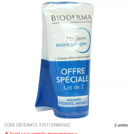
CODE CIP/EAN13:
3701129806562
2 unités