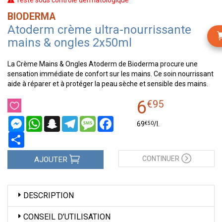
Testé sous contrôle dermatologique
BIODERMA
Atoderm crème ultra-nourrissante
mains & ongles 2x50ml
La Crème Mains & Ongles Atoderm de Bioderma procure une
sensation immédiate de confort sur les mains. Ce soin nourrissant
aide à réparer et à protéger la peau sèche et sensible des mains.
6
€
95
Messenger
WhatsApp
Snapchat
Telegram
Message
Facebook
€
50
69
/
l.
Partager
CONTINUER
AJOUTER
DESCRIPTION
CONSEIL D’UTILISATION