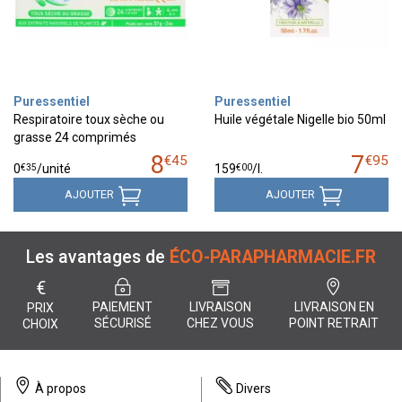
Puressentiel
Puressentiel
Respiratoire toux sèche ou
Huile végétale Nigelle bio 50ml
grasse 24 comprimés
8
7
€
45
€
95
€
35
€
00
0
/unité
159
/
l.
AJOUTER
AJOUTER
Les avantages de
ÉCO-PARAPHARMACIE.FR
€
PAIEMENT
LIVRAISON
LIVRAISON EN
PRIX
SÉCURISÉ
CHEZ VOUS
POINT RETRAIT
CHOIX
À propos
Divers