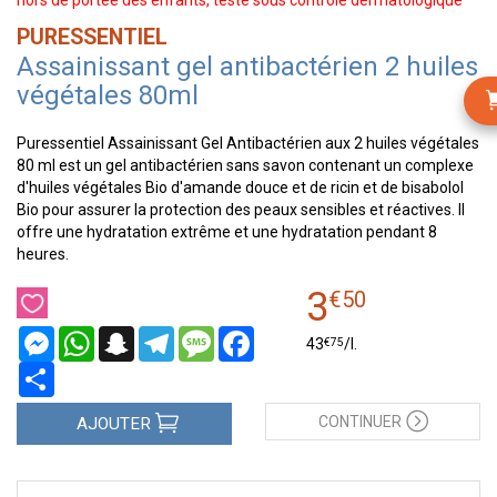
hors de portée des enfants, testé sous contrôle dermatologique
PURESSENTIEL
Assainissant gel antibactérien 2 huiles
végétales 80ml
Puressentiel Assainissant Gel Antibactérien aux 2 huiles végétales
80 ml est un gel antibactérien sans savon contenant un complexe
d'huiles végétales Bio d'amande douce et de ricin et de bisabolol
Bio pour assurer la protection des peaux sensibles et réactives. Il
offre une hydratation extrême et une hydratation pendant 8
heures.
3
€
50
Messenger
WhatsApp
Snapchat
Telegram
Message
Facebook
€
75
43
/
l.
Partager
CONTINUER
AJOUTER