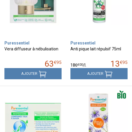
Puressentiel
Puressentiel
Vera diffuseur à nébulisation
Anti pique lait répulsif 75ml
63
13
€
95
€
95
€
00
186
/
l.
AJOUTER
AJOUTER