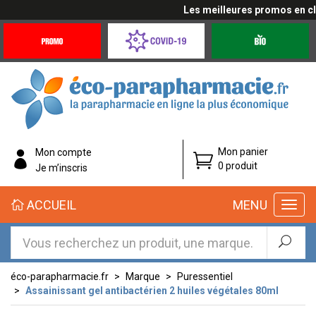
Les meilleures promos en cliq
Promotions
Covid-
Produits
&
19
bio
Offres
Coronavirus
éco-
Mon panier
Mon compte
parapharmacie.fr
0 produit
Je m’inscris
éco-
ACCUEIL
MENU
parapharmacie.fr
éco-parapharmacie.fr
Marque
Puressentiel
Assainissant gel antibactérien 2 huiles végétales 80ml