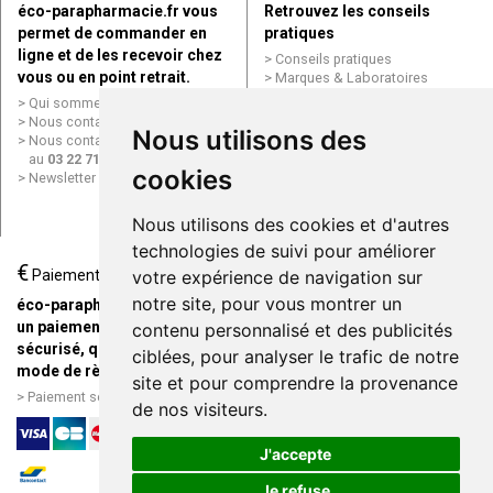
éco-parapharmacie.fr vous
Retrouvez les conseils
permet de commander en
pratiques
ligne et de les recevoir chez
Conseils pratiques
vous ou en point retrait.
Marques & Laboratoires
Conditions générales de vente
Qui sommes nous ?
(CGV)
Nous contacter par e-mail
Nous utilisons des
Mentions légales
Nous contacter par téléphone
Données personnelles
au
03 22 71 64 10
Cookies
cookies
Newsletter
Mes préférences Cookies
Grande Pharmacie d’Amiens en
Nous utilisons des cookies et d'autres
ligne
technologies de suivi pour améliorer
€
Livraison / Point retrait
Paiement
votre expérience de navigation sur
Commandez en ligne et
notre site, pour vous montrer un
éco-parapharmacie.fr offre
recevez votre commande
un paiement entièrement
contenu personnalisé et des publicités
rapidement chez vous ou en
sécurisé, quel que soit le
ciblées, pour analyser le trafic de notre
point retrait
mode de règlement
site et pour comprendre la provenance
Livraison chez vous ou en
Paiement sécurisé et simple
de nos visiteurs.
points relais
J'accepte
Je refuse